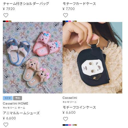
チャーム付きショルダーバッグ
モチーフカードケース
¥
7,920
¥
7,700
Casselini
NEW
予約
キャセリーニ
Casselini HOME
モチーフコインケース
キャセリーニ ホーム
アニマルルームシューズ
¥
6,600
¥
6,600