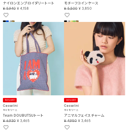
ナイロンエンブロイダリートート
モチーフコインケース
¥
5,940
¥
4,158
¥
5,500
¥
3,850
50%OFF
30%OFF
Casselini
Casselini
キャセリーニ
キャセリーニ
Team DOUBUTSUトート
アニマルフェイスチャーム
¥
6,930
¥
3,465
¥
4,950
¥
3,465