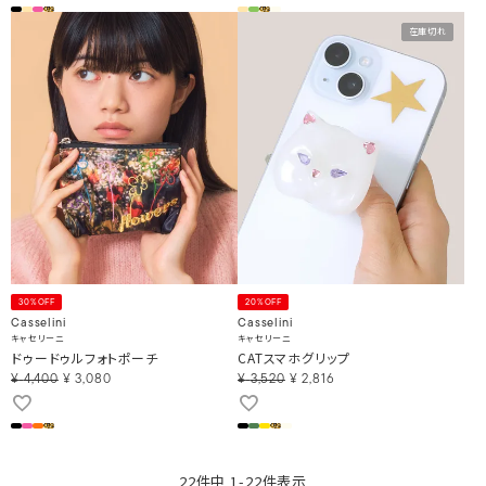
在庫切れ
30%OFF
20%OFF
Casselini
Casselini
キャセリーニ
キャセリーニ
ドゥードゥルフォトポーチ
CATスマホグリップ
¥
4,400
¥
3,080
¥
3,520
¥
2,816
22
件中
1
-
22
件表示