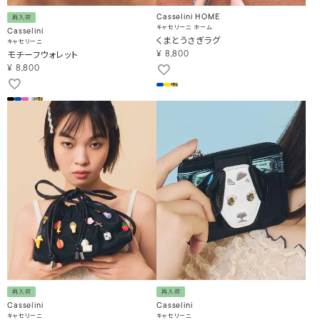
Casselini HOME
再入荷
キャセリーニ ホーム
Casselini
くまとうさぎラグ
キャセリーニ
モチーフウォレット
¥
8,800
¥
8,800
再入荷
再入荷
Casselini
Casselini
キャセリーニ
キャセリーニ