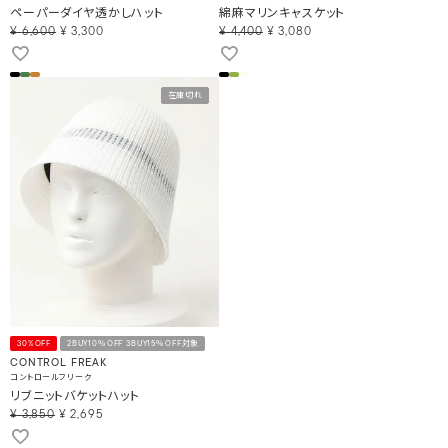
ペーパーダイヤ透かしハット
綿麻マリンキャスケット
¥
6,600
¥
3,300
¥
4,400
¥
3,080
在庫切れ
30%OFF
2BUY10％OFF 3BUY15％OFF対象
CONTROL FREAK
コントロールフリーク
リブニットバケットハット
¥
3,850
¥
2,695