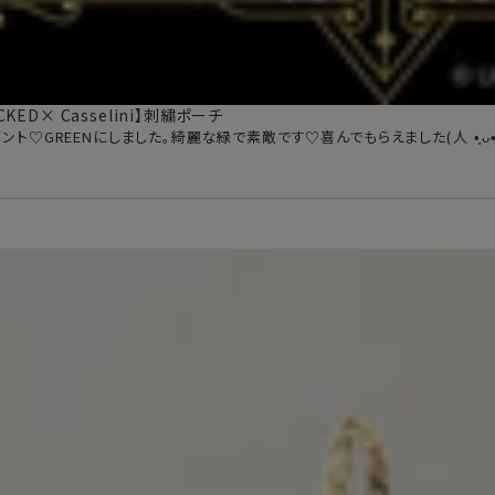
ICKED× Casselini】刺繍ポーチ
♡GREENにしました。綺麗な緑で素敵です♡喜んでもらえました(⁠人⁠ ⁠•͈⁠ᴗ⁠•͈⁠