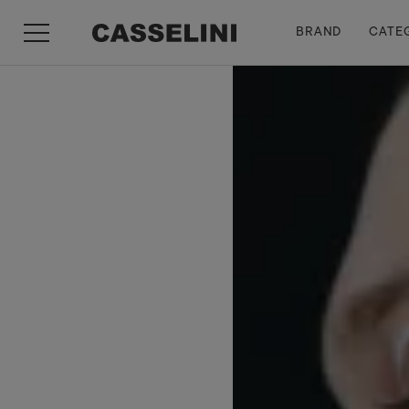
HOME
みぃさんのレビュー
10
件中
1
-
10
件表示
BRAND
CATE