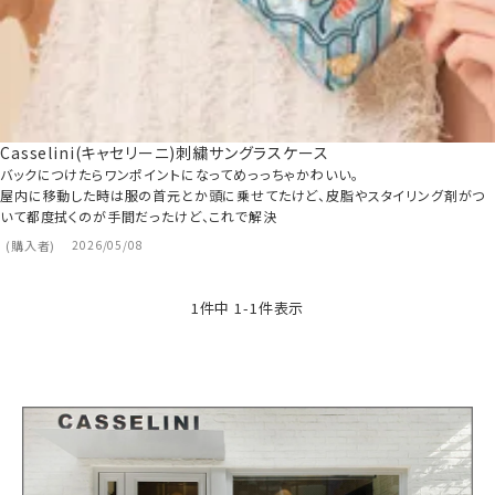
Casselini(キャセリーニ)刺繍サングラスケース
バックにつけたらワンポイントになってめっっちゃかわいい。

屋内に移動した時は服の首元とか頭に乗せてたけど、皮脂やスタイリング剤がつ
いて都度拭くのが手間だったけど、これで解決
購入者
2026/05/08
1
件中
1
-
1
件表示