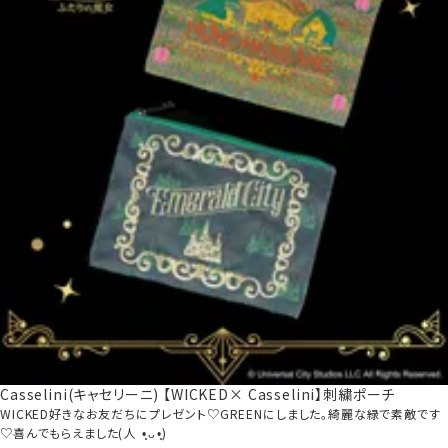
Casselini(キャセリーニ) 【WICKED× Casselini】刺繍ポーチ
WICKED好きなお友だちにプレゼント♡GREENにしました。綺麗な緑で素敵です
♡喜んでもらえました(⁠人⁠ ⁠•͈⁠ᴗ⁠•͈⁠)