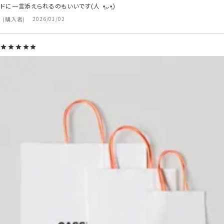
ドに一言添えられるのもいいです(⁠人⁠ ⁠•͈⁠ᴗ⁠•͈⁠)⁠
購入者
2026/01/02