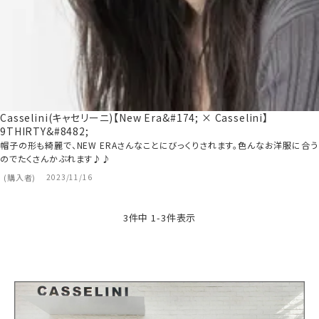
Casselini(キャセリーニ)【New Era&#174; × Casselini】
9THIRTY&#8482;
帽子の形も綺麗で、NEW ERAさんなことにびっくりされます。色んなお洋服に合う
のでたくさんかぶれます♪♪
購入者
2023/11/16
3
件中
1
-
3
件表示