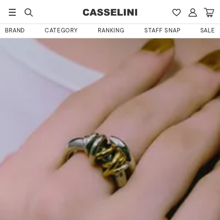
HOME
ゆさんのレビュー
BRAND
CATEGORY
RANKING
STAFF SNAP
SALE