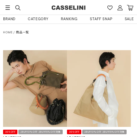
BRAND
CATEGORY
RANKING
STAFF SNAP
SALE
HOME
商品一覧
30%OFF
2BUY10％OFF 3BUY15％OFF対象
30%OFF
2BUY10％OFF 3BUY15％OFF対象