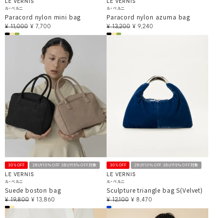
LE VERNIS
LE VERNIS
ル・ベルニ
ル・ベルニ
Paracord nylon mini bag
Paracord nylon azuma bag
¥
11,000
¥
7,700
¥
13,200
¥
9,240
30%OFF
2BUY10％OFF 3BUY15％OFF対象
30%OFF
2BUY10％OFF 3BUY15％OFF対象
LE VERNIS
LE VERNIS
ル・ベルニ
ル・ベルニ
Suede boston bag
Sculpture triangle bag S(Velvet)
¥
19,800
¥
13,860
¥
12,100
¥
8,470