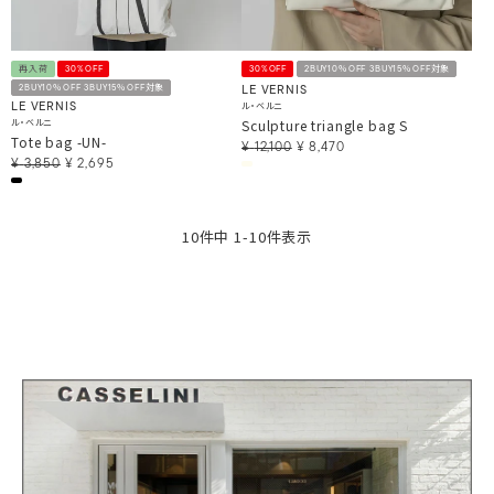
再入荷
30%OFF
30%OFF
2BUY10％OFF 3BUY15％OFF対象
2BUY10％OFF 3BUY15％OFF対象
LE VERNIS
ル・ベルニ
LE VERNIS
ル・ベルニ
Sculpture triangle bag S
Tote bag -UN-
¥
12,100
¥
8,470
¥
3,850
¥
2,695
10
件中
1
-
10
件表示