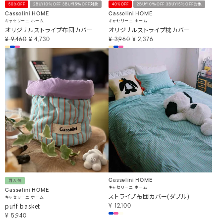
50%OFF
2BUY10％OFF 3BUY15％OFF対象
40%OFF
2BUY10％OFF 3BUY15％OFF対象
Casselini HOME
Casselini HOME
キャセリーニ ホーム
キャセリーニ ホーム
オリジナルストライプ布団カバー
オリジナルストライプ枕カバー
¥
9,460
¥
4,730
¥
3,960
¥
2,376
Casselini HOME
再入荷
キャセリーニ ホーム
Casselini HOME
ストライプ布団カバー(ダブル)
キャセリーニ ホーム
puff basket
¥
12,100
¥
5,940