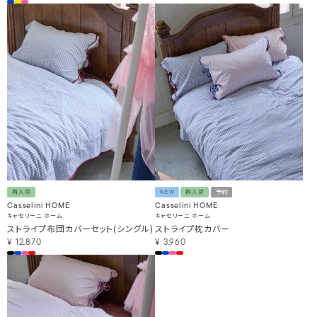
再入荷
NEW
再入荷
予約
Casselini HOME
Casselini HOME
キャセリーニ ホーム
キャセリーニ ホーム
ストライプ布団カバーセット(シングル)
ストライプ枕カバー
¥
12,870
¥
3,960