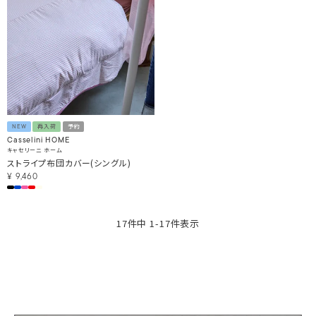
NEW
再入荷
予約
Casselini HOME
キャセリーニ ホーム
ストライプ布団カバー(シングル)
¥
9,460
17
件中
1
-
17
件表示