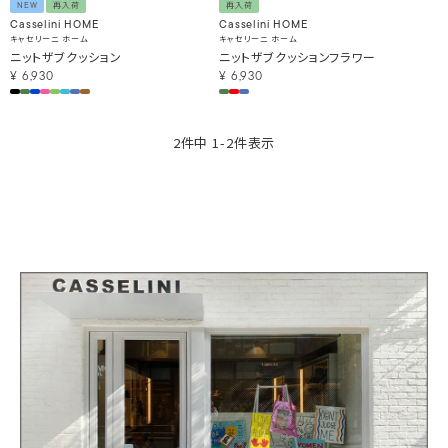
NEW
再入荷
再入荷
Casselini HOME
Casselini HOME
キャセリーニ ホーム
キャセリーニ ホーム
ニットザブクッション
ニットザブクッションフラワー
¥
6,930
¥
6,930
2
件中
1
-
2
件表示