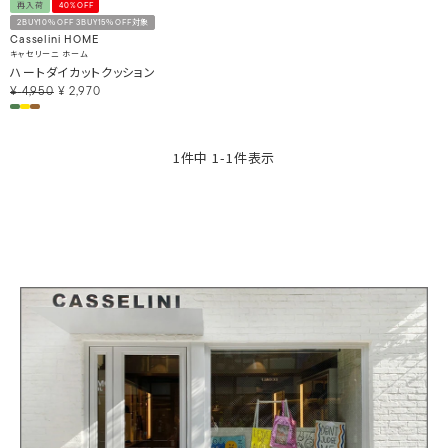
再入荷
40%OFF
2BUY10％OFF 3BUY15％OFF対象
Casselini HOME
キャセリーニ ホーム
ハートダイカットクッション
¥
4,950
¥
2,970
1
件中
1
-
1
件表示