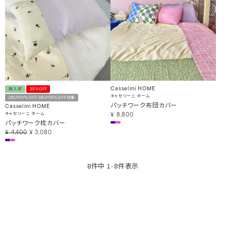
Casselini HOME
再入荷
30%OFF
キャセリーニ ホーム
2BUY10％OFF 3BUY15％OFF対象
パッチワーク布団カバー
Casselini HOME
キャセリーニ ホーム
¥
8,800
パッチワーク枕カバー
¥
4,400
¥
3,080
8
件中
1
-
8
件表示