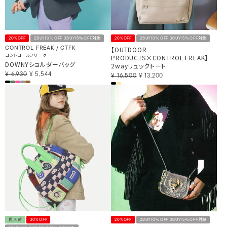
20%OFF
2BUY10％OFF 3BUY15％OFF対象
20%OFF
2BUY10％OFF 3BUY15％OFF対象
【OUTDOOR
CONTROL FREAK / CTFK
コントロールフリーク
PRODUCTS×CONTROL FREAK】
DOWNYショルダーバッグ
2wayリュックトート
¥
6,930
¥
5,544
¥
16,500
¥
13,200
再入荷
30%OFF
20%OFF
2BUY10％OFF 3BUY15％OFF対象