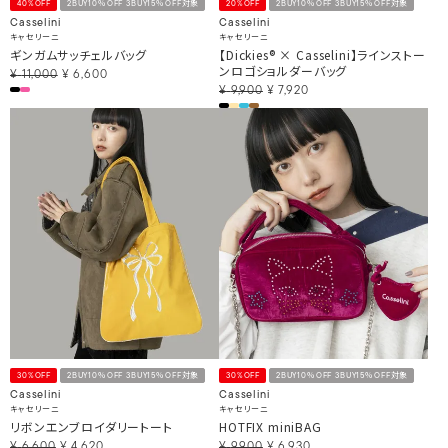
40%OFF
2BUY10％OFF 3BUY15％OFF対象
20%OFF
2BUY10％OFF 3BUY15％OFF対象
Casselini
Casselini
キャセリーニ
キャセリーニ
ギンガムサッチェルバッグ
【Dickies® × Casselini】ラインストー
ンロゴショルダーバッグ
¥
11,000
¥
6,600
¥
9,900
¥
7,920
30%OFF
2BUY10％OFF 3BUY15％OFF対象
30%OFF
2BUY10％OFF 3BUY15％OFF対象
Casselini
Casselini
キャセリーニ
キャセリーニ
リボンエンブロイダリートート
HOTFIX miniBAG
¥
6,600
¥
4,620
¥
9,900
¥
6,930