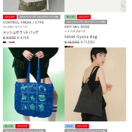
40%OFF
2BUY10％OFF 3BUY15％OFF対象
再入荷
30%OFF
2BUY10％OFF 3BUY15％OFF対象
CONTROL FREAK / CTFK
コントロールフリーク
HEY! Mrs ROSE
メッシュポケットバッグ
ヘイ！ミセスローズ
Velvet Gyoza Bag
¥
6,930
¥
4,158
¥
16,500
¥
11,550
再入荷
30%OFF
NEW
50%OFF
2BUY10％OFF 3BUY15％OFF対象
2BUY10％OFF 3BUY15％OFF対象