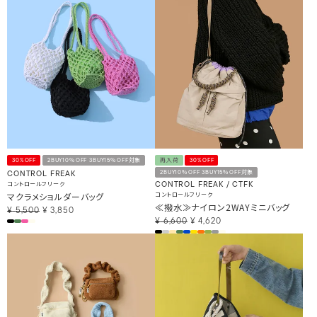
30%OFF
2BUY10％OFF 3BUY15％OFF対象
再入荷
30%OFF
2BUY10％OFF 3BUY15％OFF対象
CONTROL FREAK
コントロールフリーク
CONTROL FREAK / CTFK
マクラメショルダーバッグ
コントロールフリーク
≪撥水≫ナイロン2WAYミニバッグ
¥
5,500
¥
3,850
¥
6,600
¥
4,620