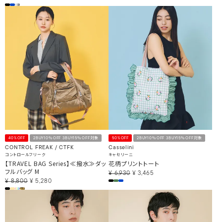
40%OFF
2BUY10％OFF 3BUY15％OFF対象
50%OFF
2BUY10％OFF 3BUY15％OFF対象
CONTROL FREAK / CTFK
Casselini
コントロールフリーク
キャセリーニ
【TRAVEL BAG Series】≪撥水≫ダッ
花柄プリントトート
フルバッグ M
¥
6,930
¥
3,465
¥
8,800
¥
5,280