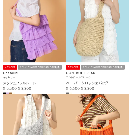
40%OFF
2BUY10％OFF 3BUY15％OFF対象
50%OFF
2BUY10％OFF 3BUY15％OFF対象
Casselini
CONTROL FREAK
キャセリーニ
コントロールフリーク
メッシュフリルトート
ペーパークロッシェバッグ
¥
5,500
¥
3,300
¥
6,600
¥
3,300