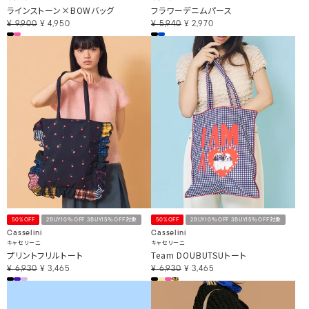
ラインストーン×BOWバッグ
フラワーデニムパース
¥
9,900
¥
4,950
¥
5,940
¥
2,970
50%OFF
2BUY10％OFF 3BUY15％OFF対象
50%OFF
2BUY10％OFF 3BUY15％OFF対象
Casselini
Casselini
キャセリーニ
キャセリーニ
プリントフリルトート
Team DOUBUTSUトート
¥
6,930
¥
3,465
¥
6,930
¥
3,465