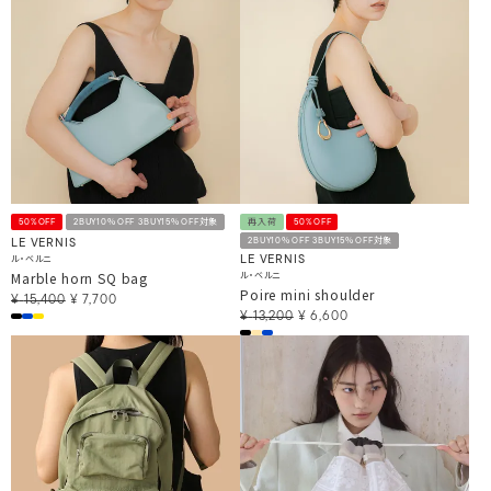
50%OFF
2BUY10％OFF 3BUY15％OFF対象
再入荷
50%OFF
2BUY10％OFF 3BUY15％OFF対象
LE VERNIS
ル・ベルニ
LE VERNIS
Marble horn SQ bag
ル・ベルニ
Poire mini shoulder
¥
15,400
¥
7,700
¥
13,200
¥
6,600