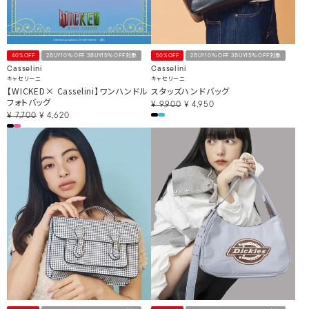
40%OFF
2BUY10％OFF 3BUY15％OFF対象
50%OFF
2BUY10％OFF 3BUY15％OFF対象
Casselini
Casselini
キャセリーニ
キャセリーニ
【WICKED× Casselini】ワンハンドル
スタッズハンドバッグ
フォトバッグ
¥
9,900
¥
4,950
¥
7,700
¥
4,620