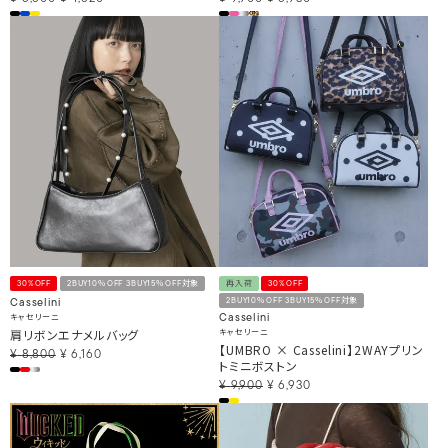
30%OFF
2BUY10％OFF 3BUY15％OFF対象
再入荷
30%OFF
2BUY10％OFF 3BUY15％OFF対象
Casselini
キャセリーニ
Casselini
肩リボンエナメルバッグ
キャセリーニ
【UMBRO × Casselini】2WAYプリン
¥
8,800
¥
6,160
トミニボストン
¥
9,900
¥
6,930