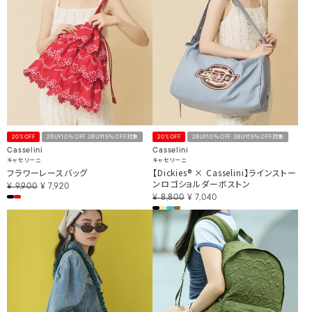
20%OFF
2BUY10％OFF 3BUY15％OFF対象
20%OFF
2BUY10％OFF 3BUY15％OFF対象
Casselini
Casselini
キャセリーニ
キャセリーニ
フラワーレースバッグ
【Dickies® × Casselini】ラインストー
ンロゴショルダーボストン
¥
9,900
¥
7,920
¥
8,800
¥
7,040