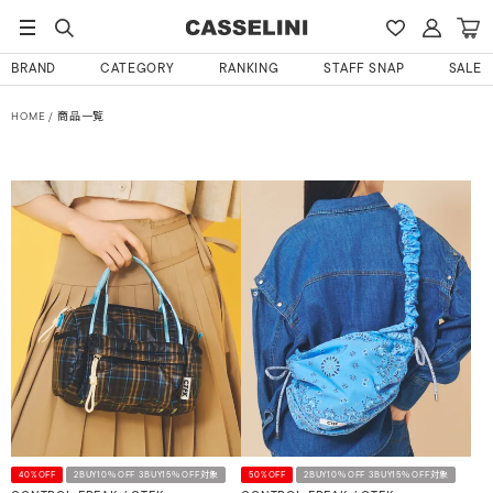
BRAND
CATEGORY
RANKING
STAFF SNAP
SALE
HOME
商品一覧
40%OFF
2BUY10％OFF 3BUY15％OFF対象
50%OFF
2BUY10％OFF 3BUY15％OFF対象