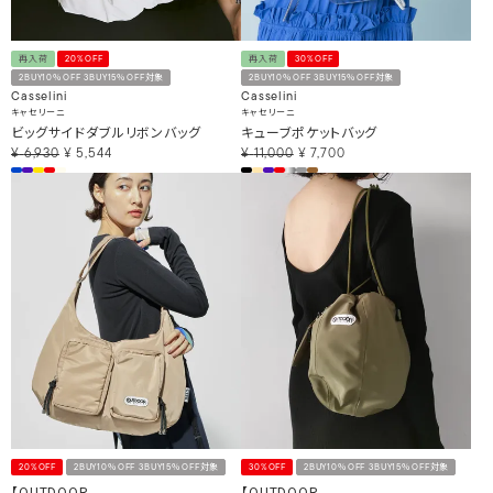
再入荷
20%OFF
再入荷
30%OFF
2BUY10％OFF 3BUY15％OFF対象
2BUY10％OFF 3BUY15％OFF対象
Casselini
Casselini
キャセリーニ
キャセリーニ
ビッグサイドダブルリボンバッグ
キューブポケットバッグ
¥
6,930
¥
5,544
¥
11,000
¥
7,700
20%OFF
2BUY10％OFF 3BUY15％OFF対象
30%OFF
2BUY10％OFF 3BUY15％OFF対象
【OUTDOOR
【OUTDOOR