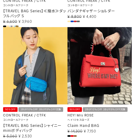
CONTROL FREAK / CTFK
CONTROL FREAK / CTFK
コントロールフリーク
コントロールフリーク
【TRAVEL BAG Series】≪撥水≫ダッ
バンダナギャザーショルダー
フルバッグ S
¥
8,800
¥
4,400
¥
6,600
¥
3,960
50%OFF
2BUY10％OFF 3BUY15％OFF対象
50%OFF
2BUY10％OFF 3BUY15％OFF対象
CONTROL FREAK / CTFK
HEY! Mrs ROSE
コントロールフリーク
ヘイ！ミセスローズ
【TRAVEL BAG Series】シャイニー
Claim Hand BAG
miniボディバッグ
¥
14,300
¥
7,150
¥
5,060
¥
2,530