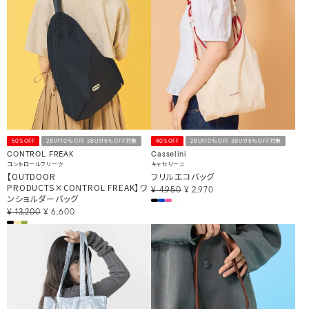
50%OFF
2BUY10％OFF 3BUY15％OFF対象
40%OFF
2BUY10％OFF 3BUY15％OFF対象
CONTROL FREAK
Casselini
コントロールフリーク
キャセリーニ
【OUTDOOR
フリルエコバッグ
PRODUCTS×CONTROL FREAK】ワ
¥
4,950
¥
2,970
ンショルダーバッグ
¥
13,200
¥
6,600