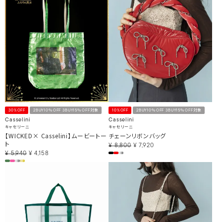
30%OFF
2BUY10％OFF 3BUY15％OFF対象
10%OFF
2BUY10％OFF 3BUY15％OFF対象
Casselini
Casselini
キャセリーニ
キャセリーニ
【WICKED× Casselini】ムービートー
チェーンリボンバッグ
ト
¥
8,800
¥
7,920
¥
5,940
¥
4,158