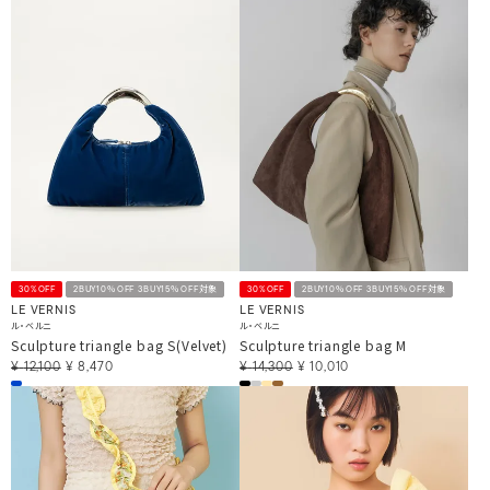
30%OFF
2BUY10％OFF 3BUY15％OFF対象
30%OFF
2BUY10％OFF 3BUY15％OFF対象
LE VERNIS
LE VERNIS
ル・ベルニ
ル・ベルニ
Sculpture triangle bag S(Velvet)
Sculpture triangle bag M
¥
12,100
¥
8,470
¥
14,300
¥
10,010