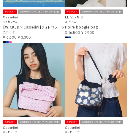
50%OFF
2BUY10％OFF 3BUY15％OFF対象
40%OFF
2BUY10％OFF 3BUY15％OFF対象
Casselini
LE VERNIS
キャセリーニ
ル・ベルニ
【WICKED×Casselini】フォトコラージ
Poire boogie bag
ュトート
¥
16,500
¥
9,900
¥
6,600
¥
3,300
50%OFF
2BUY10％OFF 3BUY15％OFF対象
50%OFF
2BUY10％OFF 3BUY15％OFF対象
Casselini
Casselini
キャセリーニ
キャセリーニ