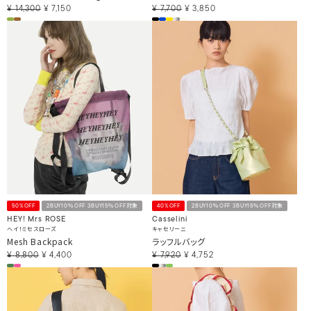
¥
14,300
¥
7,150
¥
7,700
¥
3,850
50%OFF
2BUY10％OFF 3BUY15％OFF対象
40%OFF
2BUY10％OFF 3BUY15％OFF対象
HEY! Mrs ROSE
Casselini
ヘイ！ミセスローズ
キャセリーニ
Mesh Backpack
ラッフルバッグ
¥
8,800
¥
4,400
¥
7,920
¥
4,752