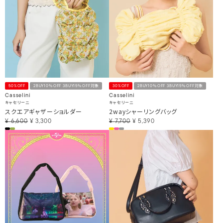
50%OFF
2BUY10％OFF 3BUY15％OFF対象
30%OFF
2BUY10％OFF 3BUY15％OFF対象
Casselini
Casselini
キャセリーニ
キャセリーニ
スクエアギャザーショルダー
2wayシャーリングバッグ
¥
6,600
¥
3,300
¥
7,700
¥
5,390