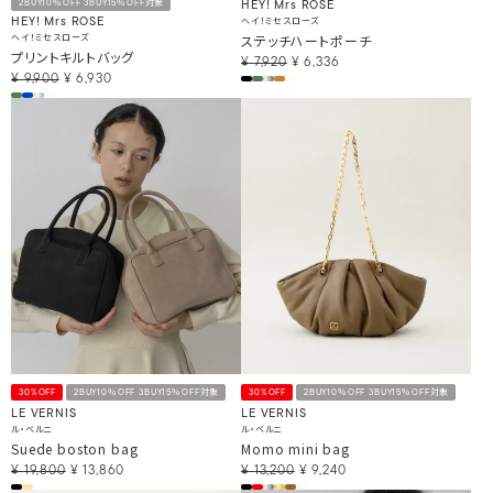
2BUY10％OFF 3BUY15％OFF対象
HEY! Mrs ROSE
ヘイ！ミセスローズ
HEY! Mrs ROSE
ヘイ！ミセスローズ
ステッチハートポーチ
プリントキルトバッグ
¥
7,920
¥
6,336
¥
9,900
¥
6,930
30%OFF
2BUY10％OFF 3BUY15％OFF対象
30%OFF
2BUY10％OFF 3BUY15％OFF対象
LE VERNIS
LE VERNIS
ル・ベルニ
ル・ベルニ
Suede boston bag
Momo mini bag
¥
19,800
¥
13,860
¥
13,200
¥
9,240