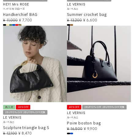
HEY! Mrs ROSE
LE VERNIS
ヘイ！ミセスローズ
ル・ベルニ
Handkerchief BAG
Summer crochet bag
¥
11,000
¥
7,700
¥
13,200
¥
6,600
再入荷
30%OFF
40%OFF
2BUY10％OFF 3BUY15％OFF対象
2BUY10％OFF 3BUY15％OFF対象
LE VERNIS
ル・ベルニ
LE VERNIS
ル・ベルニ
Poire boston bag
Sculpture triangle bag S
¥
16,500
¥
9,900
¥
12,100
¥
8,470