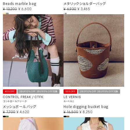
Beads marble bag
メタリックショルダーバッグ
¥
13,200
¥
6,600
¥
6,930
¥
3,465
40%OFF
2BUY10％OFF 3BUY15％OFF対象
50%OFF
2BUY10％OFF 3BUY15％OFF対象
CONTROL FREAK / CTFK
LE VERNIS
コントロールフリーク
ル・ベルニ
メッシュボールバッグ
Hole digging bucket bag
¥
7,700
¥
4,620
¥
16,500
¥
8,250