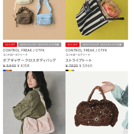
30%OFF
2BUY10％OFF 3BUY15％OFF対象
50%OFF
2BUY10％OFF 3BUY15％OFF対象
CONTROL FREAK / CTFK
CONTROL FREAK / CTFK
コントロールフリーク
コントロールフリーク
ボアギャザークロスボディバッグ
ストライプトート
¥
5,940
¥
4,158
¥
7,920
¥
3,960