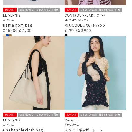
50%OFF
2BUY10％OFF 3BUY15％OFF対象
50%OFF
2BUY10％OFF 3BUY15％OFF対象
LE VERNIS
CONTROL FREAK / CTFK
ル・ベルニ
コントロールフリーク
Raffia horn bag
MIX CODEラウンドバッグ
¥
15,400
¥
7,700
¥
7,920
¥
3,960
50%OFF
2BUY10％OFF 3BUY15％OFF対象
50%OFF
2BUY10％OFF 3BUY15％OFF対象
LE VERNIS
Casselini
ル・ベルニ
キャセリーニ
One handle cloth bag
スクエアギャザートート