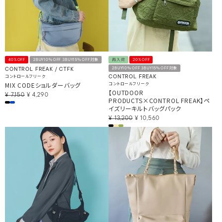
40%OFF
2BUY10％OFF 3BUY15％OFF対象
再入荷
20%OFF
2BUY10％OFF 3BUY15％OFF対象
CONTROL FREAK / CTFK
コントロールフリーク
CONTROL FREAK
MIX CODEショルダーバッグ
コントロールフリーク
【OUTDOOR
¥
7,150
¥
4,290
PRODUCTS×CONTROL FREAK】ペ
イズリーキルトバッグパック
¥
13,200
¥
10,560