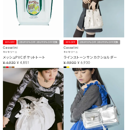
30%OFF
2BUY10％OFF 3BUY15％OFF対象
30%OFF
2BUY10％OFF 3BUY15％OFF対象
Casselini
Casselini
キャセリーニ
キャセリーニ
メッシュPVCポケットトート
ラインストーンサンカクショルダー
¥
6,930
¥
4,851
¥
9,900
¥
6,930