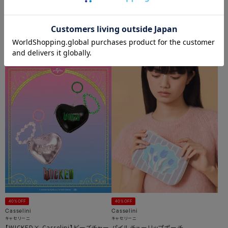
NEW
40%OFF
Casselini
Casselini
キャセリーニ
キャセリーニ
FILAフラワーウォレット
【WICKED× Casselini】フォトコラー
ジュポーチ
¥
8,800
¥
4,400
¥
2,640
40%OFF
40%OFF
Casselini
Casselini
キャセリーニ
キャセリーニ
【WICKED× Casselini】ビーズチャー
パイルチューリップポーチ