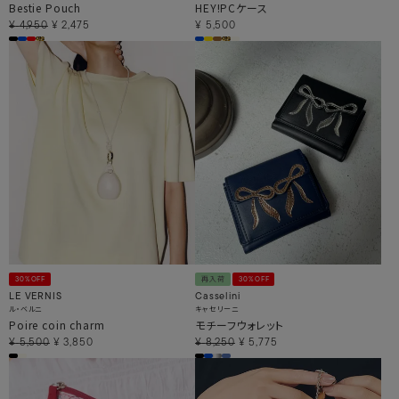
Bestie Pouch
HEY!PCケース
¥
4,950
¥
2,475
¥
5,500
30%OFF
再入荷
30%OFF
LE VERNIS
Casselini
ル・ベルニ
キャセリーニ
Poire coin charm
モチーフウォレット
¥
5,500
¥
3,850
¥
8,250
¥
5,775