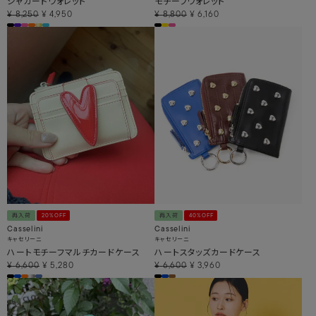
ジャガードウォレット
モチーフウォレット
¥
8,250
¥
4,950
¥
8,800
¥
6,160
再入荷
20%OFF
再入荷
40%OFF
Casselini
Casselini
キャセリーニ
キャセリーニ
ハートモチーフマルチカードケース
ハートスタッズカードケース
¥
6,600
¥
5,280
¥
6,600
¥
3,960