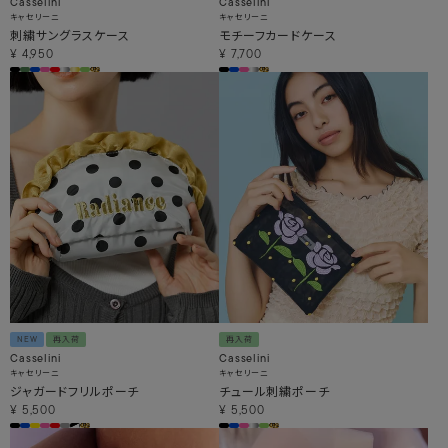
Casselini
Casselini
キャセリーニ
キャセリーニ
刺繍サングラスケース
モチーフカードケース
¥
4,950
¥
7,700
NEW
再入荷
再入荷
Casselini
Casselini
キャセリーニ
キャセリーニ
ジャガードフリルポーチ
チュール刺繍ポーチ
¥
5,500
¥
5,500