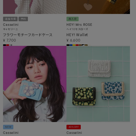
追加生産
予約
再入荷
Casselini
HEY! Mrs ROSE
キャセリーニ
ヘイ！ミセスローズ
フラワーモチーフカードケース
HEY! Wallet
¥
7,700
¥
6,600
NEW
40%OFF
Casselini
Casselini