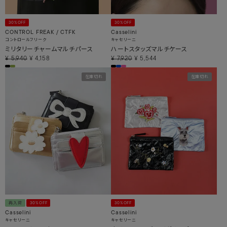
30%OFF
30%OFF
CONTROL FREAK / CTFK
Casselini
コントロールフリーク
キャセリーニ
ミリタリーチャームマルチパース
ハートスタッズマルチケース
¥
5,940
¥
4,158
¥
7,920
¥
5,544
在庫切れ
在庫切れ
再入荷
30%OFF
30%OFF
Casselini
Casselini
キャセリーニ
キャセリーニ