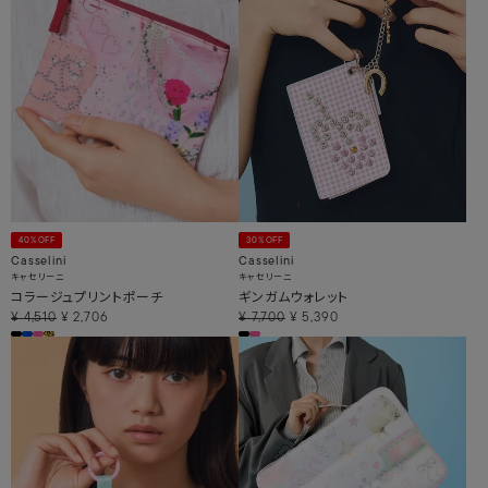
40%OFF
30%OFF
Casselini
Casselini
キャセリーニ
キャセリーニ
コラージュプリントポーチ
ギンガムウォレット
¥
4,510
¥
2,706
¥
7,700
¥
5,390