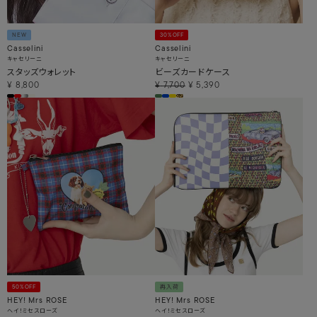
NEW
30%OFF
Casselini
Casselini
キャセリーニ
キャセリーニ
スタッズウォレット
ビーズカードケース
¥
8,800
¥
7,700
¥
5,390
50%OFF
再入荷
HEY! Mrs ROSE
HEY! Mrs ROSE
ヘイ！ミセスローズ
ヘイ！ミセスローズ