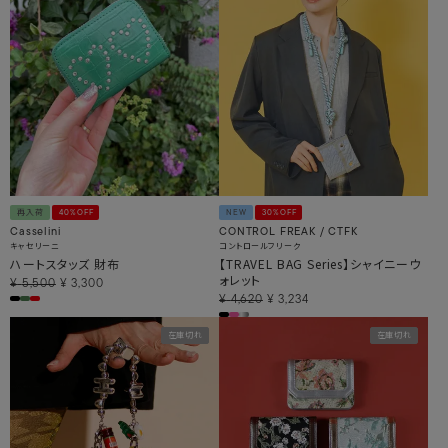
再入荷
40%OFF
NEW
30%OFF
Casselini
CONTROL FREAK / CTFK
キャセリーニ
コントロールフリーク
ハートスタッズ 財布
【TRAVEL BAG Series】シャイニーウ
ォレット
¥
5,500
¥
3,300
¥
4,620
¥
3,234
在庫切れ
在庫切れ