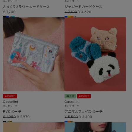
キャセリーニ
キャセリーニ
ぷっくりフラワーカードケース
ジャガードカードケース
¥
7,700
¥
7,700
¥
4,620
40%OFF
再入荷
20%OFF
Casselini
Casselini
キャセリーニ
キャセリーニ
PVCポーチ
アニマルフェイスポーチ
¥
4,950
¥
2,970
¥
5,500
¥
4,400