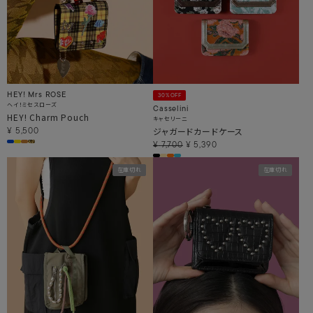
HEY! Mrs ROSE
30%OFF
ヘイ！ミセスローズ
Casselini
HEY! Charm Pouch
キャセリーニ
ジャガードカードケース
¥
5,500
¥
7,700
¥
5,390
在庫切れ
在庫切れ