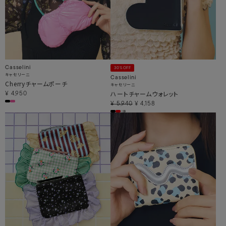
Casselini
30%OFF
キャセリーニ
Casselini
Cherryチャームポーチ
キャセリーニ
ハートチャームウォレット
¥
4,950
¥
5,940
¥
4,158