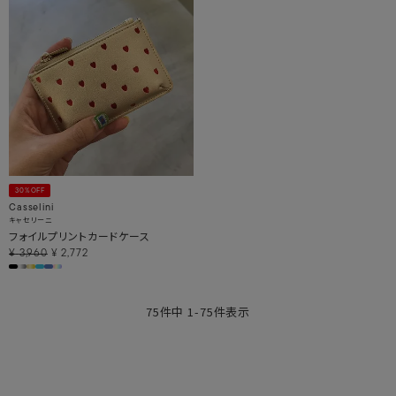
30%OFF
Casselini
キャセリーニ
フォイルプリントカードケース
¥
3,960
¥
2,772
75
件中
1
-
75
件表示