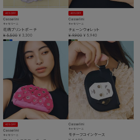
40%OFF
40%OFF
Casselini
Casselini
キャセリーニ
キャセリーニ
花柄プリントポーチ
チェーンウォレット
¥
5,500
¥
3,300
¥
9,900
¥
5,940
Casselini
40%OFF
キャセリーニ
Casselini
モチーフコインケース
キャセリーニ