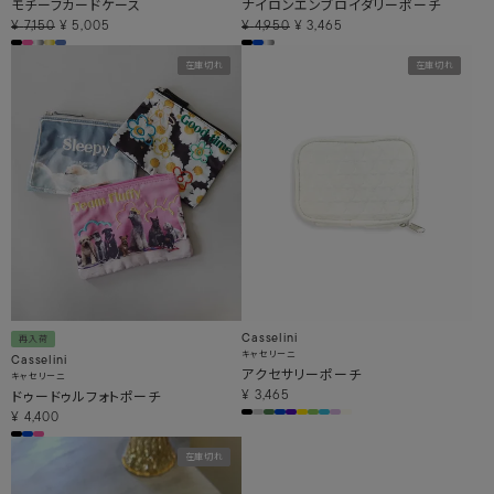
モチーフカードケース
ナイロンエンブロイダリーポーチ
¥
7,150
¥
5,005
¥
4,950
¥
3,465
在庫切れ
在庫切れ
Casselini
再入荷
キャセリーニ
Casselini
アクセサリーポーチ
キャセリーニ
ドゥードゥルフォトポーチ
¥
3,465
¥
4,400
在庫切れ