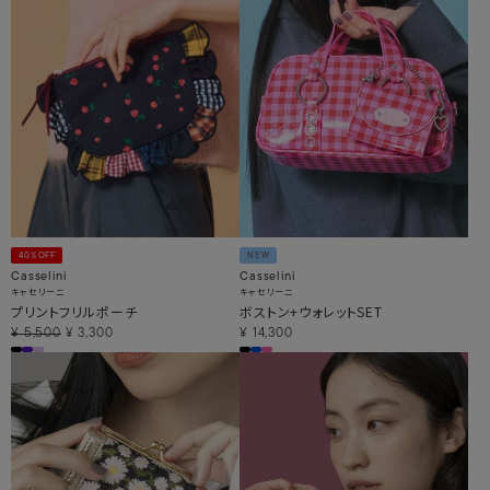
40%OFF
NEW
Casselini
Casselini
キャセリーニ
キャセリーニ
プリントフリルポーチ
ボストン+ウォレットSET
¥
5,500
¥
3,300
¥
14,300