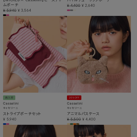
ムポーチ
¥
4,400
¥
2,640
¥
5,940
¥
3,564
再入荷
20%OFF
Casselini
Casselini
キャセリーニ
キャセリーニ
ストライプポーチセット
アニマルパスケース
¥
5,940
¥
5,500
¥
4,400