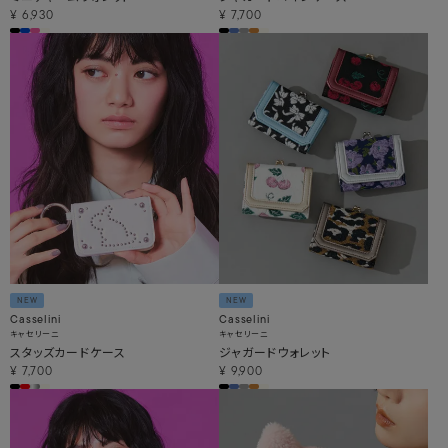
¥
6,930
¥
7,700
NEW
NEW
Casselini
Casselini
キャセリーニ
キャセリーニ
スタッズカードケース
ジャガードウォレット
¥
7,700
¥
9,900