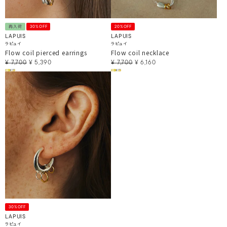
再入荷
30%OFF
20%OFF
LAPUIS
LAPUIS
ラピュイ
ラピュイ
Flow coil pierced earrings
Flow coil necklace
¥
7,700
¥
5,390
¥
7,700
¥
6,160
30%OFF
LAPUIS
ラピュイ