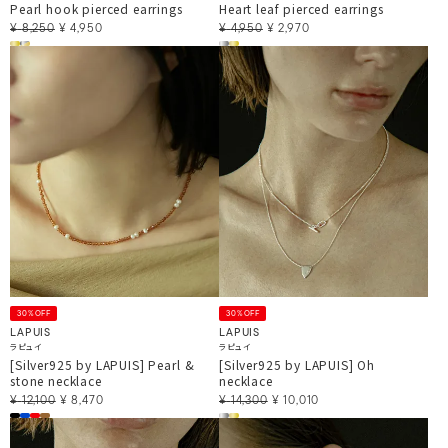
Pearl hook pierced earrings
Heart leaf pierced earrings
¥
8,250
¥
4,950
¥
4,950
¥
2,970
30%OFF
30%OFF
LAPUIS
LAPUIS
ラピュイ
ラピュイ
[Silver925 by LAPUIS] Pearl &
[Silver925 by LAPUIS] Oh
stone necklace
necklace
¥
12,100
¥
8,470
¥
14,300
¥
10,010