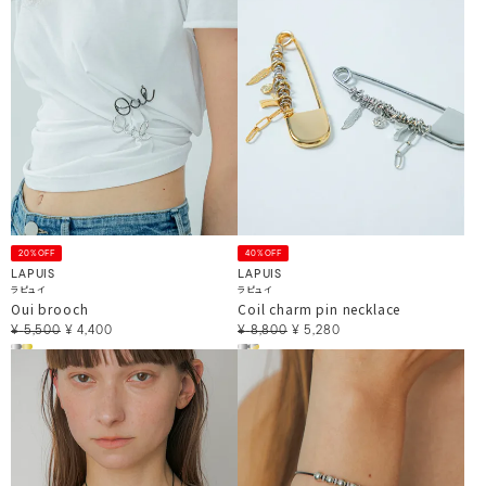
20%OFF
40%OFF
LAPUIS
LAPUIS
ラピュイ
ラピュイ
Oui brooch
Coil charm pin necklace
¥
5,500
¥
4,400
¥
8,800
¥
5,280