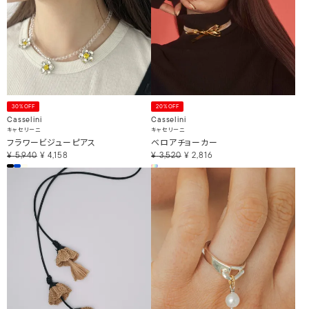
30%OFF
20%OFF
Casselini
Casselini
キャセリーニ
キャセリーニ
フラワービジューピアス
ベロアチョーカー
¥
5,940
¥
4,158
¥
3,520
¥
2,816