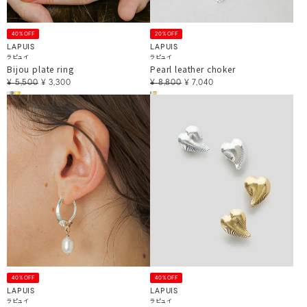
40%OFF
20%OFF
LAPUIS
LAPUIS
ラピュイ
ラピュイ
Bijou plate ring
Pearl leather choker
¥
5,500
¥
3,300
¥
8,800
¥
7,040
40%OFF
40%OFF
LAPUIS
LAPUIS
ラピュイ
ラピュイ