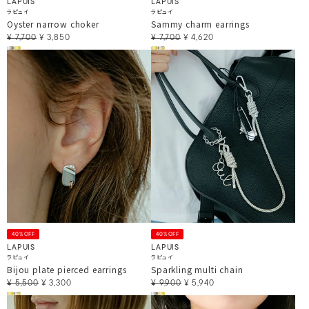
LAPUIS
LAPUIS
ラピュイ
ラピュイ
Oyster narrow choker
Sammy charm earrings
¥
7,700
¥
3,850
¥
7,700
¥
4,620
40%OFF
40%OFF
LAPUIS
LAPUIS
ラピュイ
ラピュイ
Bijou plate pierced earrings
Sparkling multi chain
¥
5,500
¥
3,300
¥
9,900
¥
5,940