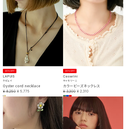
30%OFF
30%OFF
LAPUIS
Casselini
ラピュイ
キャセリーニ
Oyster cord necklace
カラービーズネックレス
¥
8,250
¥
5,775
¥
3,300
¥
2,310