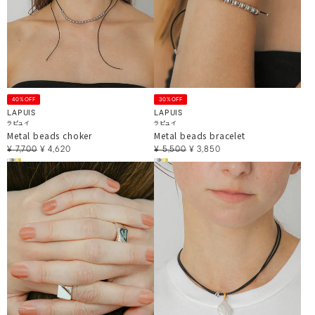
40%OFF
30%OFF
LAPUIS
LAPUIS
ラピュイ
ラピュイ
Metal beads choker
Metal beads bracelet
¥
7,700
¥
4,620
¥
5,500
¥
3,850