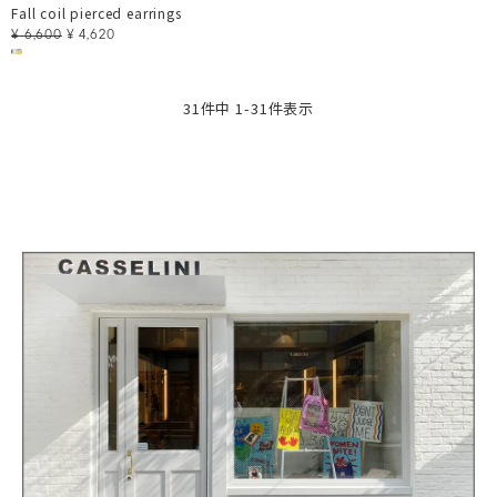
Fall coil pierced earrings
¥
6,600
¥
4,620
31
件中
1
-
31
件表示