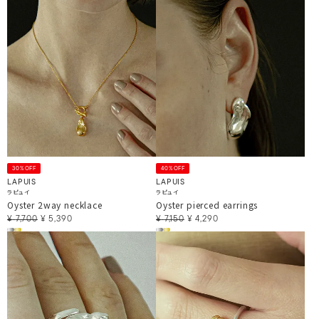
30%OFF
40%OFF
LAPUIS
LAPUIS
ラピュイ
ラピュイ
Oyster 2way necklace
Oyster pierced earrings
¥
7,700
¥
5,390
¥
7,150
¥
4,290