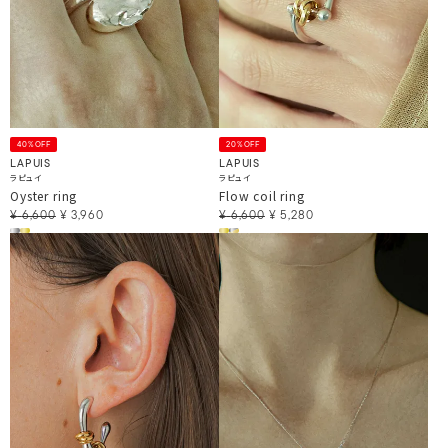
40%OFF
20%OFF
LAPUIS
LAPUIS
ラピュイ
ラピュイ
Oyster ring
Flow coil ring
¥
6,600
¥
3,960
¥
6,600
¥
5,280