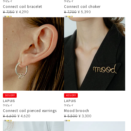
ラピュイ
ラピュイ
Connect coil bracelet
Connect coil choker
¥
7,150
¥
4,290
¥
7,700
¥
5,390
30%OFF
40%OFF
LAPUIS
LAPUIS
ラピュイ
ラピュイ
Connect coil pierced earrings
Mood brooch
¥
6,600
¥
4,620
¥
5,500
¥
3,300