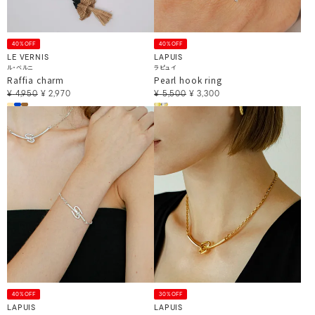
40%OFF
40%OFF
LE VERNIS
LAPUIS
ル・ベルニ
ラピュイ
Raffia charm
Pearl hook ring
¥
4,950
¥
2,970
¥
5,500
¥
3,300
40%OFF
30%OFF
LAPUIS
LAPUIS