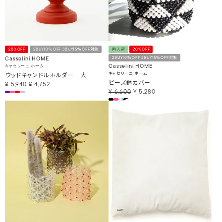
20%OFF
2BUY10％OFF 3BUY15％OFF対象
再入荷
20%OFF
2BUY10％OFF 3BUY15％OFF対象
Casselini HOME
キャセリーニ ホーム
Casselini HOME
ウッドキャンドルホルダー 大
キャセリーニ ホーム
ビーズ鉢カバー
¥
5,940
¥
4,752
¥
6,600
¥
5,280