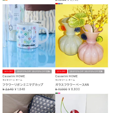
30%OFF
2BUY10％OFF 3BUY15％OFF対象
20%OFF
2BUY10％OFF 3BUY15％OFF対象
Casselini HOME
Casselini HOME
キャセリーニ ホーム
キャセリーニ ホーム
フラワーリボンミニマグカップ
ガラスフラワーベースAN
¥
2,640
¥
1,848
¥
11,000
¥
8,800