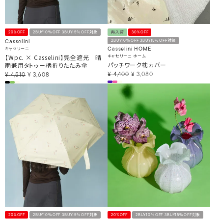
20%OFF
2BUY10％OFF 3BUY15％OFF対象
再入荷
30%OFF
2BUY10％OFF 3BUY15％OFF対象
Casselini
キャセリーニ
Casselini HOME
【Wpc. × Casselini】完全遮光 晴
キャセリーニ ホーム
パッチワーク枕カバー
雨兼用タトゥー柄折りたたみ傘
¥
4,400
¥
3,080
¥
4,510
¥
3,608
20%OFF
2BUY10％OFF 3BUY15％OFF対象
20%OFF
2BUY10％OFF 3BUY15％OFF対象