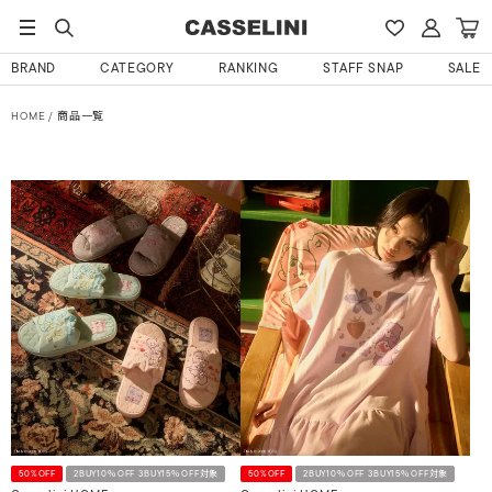
BRAND
CATEGORY
RANKING
STAFF SNAP
SALE
HOME
商品一覧
50%OFF
2BUY10％OFF 3BUY15％OFF対象
50%OFF
2BUY10％OFF 3BUY15％OFF対象