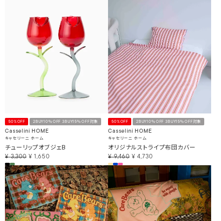
50%OFF
2BUY10％OFF 3BUY15％OFF対象
50%OFF
2BUY10％OFF 3BUY15％OFF対象
Casselini HOME
Casselini HOME
キャセリーニ ホーム
キャセリーニ ホーム
チューリップオブジェB
オリジナルストライプ布団カバー
¥
3,300
¥
1,650
¥
9,460
¥
4,730