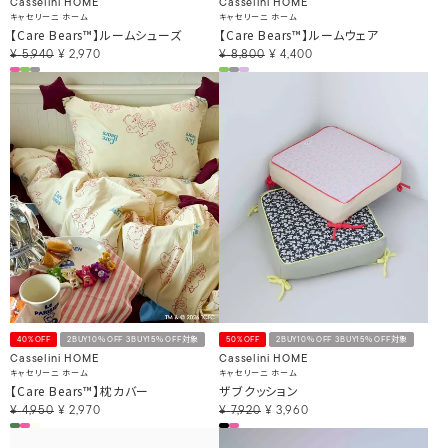
Casselini HOME
Casselini HOME
キャセリーニ ホーム
キャセリーニ ホーム
【Care Bears™】ルームシューズ
【Care Bears™】ルームウェア
¥
5,940
¥
2,970
¥
8,800
¥
4,400
40%OFF
2BUY10％OFF 3BUY15％OFF対象
50%OFF
2BUY10％OFF 3BUY15％OFF対象
Casselini HOME
Casselini HOME
キャセリーニ ホーム
キャセリーニ ホーム
【Care Bears™】枕カバー
ザブクッション
¥
4,950
¥
2,970
¥
7,920
¥
3,960