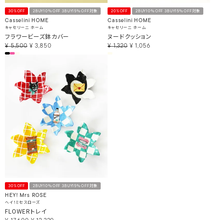
30%OFF
2BUY10％OFF 3BUY15％OFF対象
20%OFF
2BUY10％OFF 3BUY15％OFF対象
Casselini HOME
Casselini HOME
キャセリーニ ホーム
キャセリーニ ホーム
フラワービーズ鉢カバー
ヌードクッション
¥
5,500
¥
3,850
¥
1,320
¥
1,056
30%OFF
2BUY10％OFF 3BUY15％OFF対象
HEY! Mrs ROSE
ヘイ！ミセスローズ
FLOWERトレイ