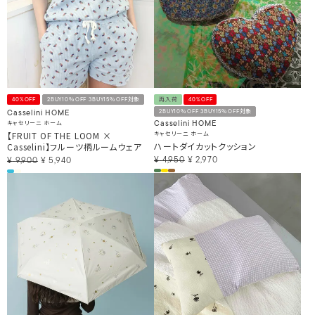
40%OFF
2BUY10％OFF 3BUY15％OFF対象
再入荷
40%OFF
2BUY10％OFF 3BUY15％OFF対象
Casselini HOME
キャセリーニ ホーム
Casselini HOME
【FRUIT OF THE LOOM ×
キャセリーニ ホーム
ハートダイカットクッション
Casselini】フルーツ柄ルームウェア
¥
4,950
¥
2,970
¥
9,900
¥
5,940