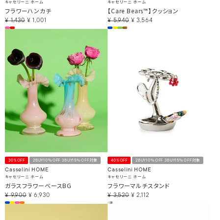
キャセリーニ ホーム
キャセリーニ ホーム
フラワーハンカチ
【Care Bears™】クッション
¥
1,430
¥
1,001
¥
5,940
¥
3,564
30%OFF
2BUY10％OFF 3BUY15％OFF対象
40%OFF
2BUY10％OFF 3BUY15％OFF対象
Casselini HOME
Casselini HOME
キャセリーニ ホーム
キャセリーニ ホーム
ガラスフラワーベースBG
フラワーマルチスタンド
¥
9,900
¥
6,930
¥
3,520
¥
2,112