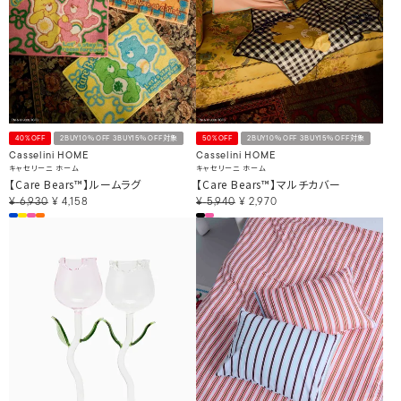
40%OFF
2BUY10％OFF 3BUY15％OFF対象
50%OFF
2BUY10％OFF 3BUY15％OFF対象
Casselini HOME
Casselini HOME
キャセリーニ ホーム
キャセリーニ ホーム
【Care Bears™】ルームラグ
【Care Bears™】マルチカバー
¥
6,930
¥
4,158
¥
5,940
¥
2,970