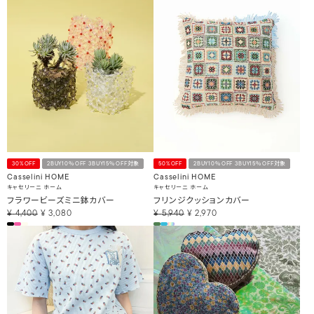
30%OFF
2BUY10％OFF 3BUY15％OFF対象
50%OFF
2BUY10％OFF 3BUY15％OFF対象
Casselini HOME
Casselini HOME
キャセリーニ ホーム
キャセリーニ ホーム
フラワービーズミニ鉢カバー
フリンジクッションカバー
¥
4,400
¥
3,080
¥
5,940
¥
2,970