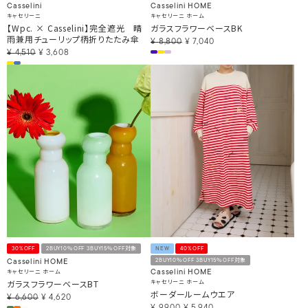
Casselini
Casselini HOME
キャセリーニ
キャセリーニ ホーム
【Wpc. × Casselini】完全遮光 晴
ガラスフラワーベースBK
雨兼用チューリップ柄折りたたみ傘
¥
8,800
¥
7,040
¥
4,510
¥
3,608
30%OFF
2BUY10％OFF 3BUY15％OFF対象
NEW
40%OFF
2BUY10％OFF 3BUY15％OFF対象
Casselini HOME
キャセリーニ ホーム
Casselini HOME
ガラスフラワーベースBT
キャセリーニ ホーム
ボーダールームウエア
¥
6,600
¥
4,620
¥
9,900
¥
5,940