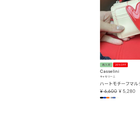
再入荷
20%OFF
Casselini
キャセリーニ
ハートモチーフマル
¥
6,600
¥
5,280