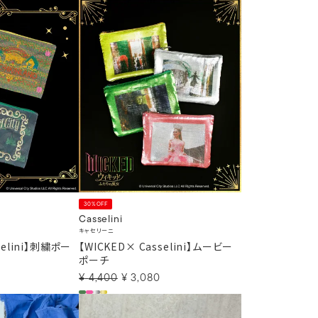
30%OFF
Casselini
キャセリーニ
selini】刺繍ポー
【WICKED× Casselini】ムービー
ポーチ
¥
4,400
¥
3,080