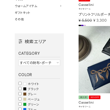
Casselini
ウォームアイテム
キャセリーニ
ギフトキット
プリントフリルポー
その他
¥
5,500
¥
3,300
検索エリア
CATEGORY
COLOR
ホワイト
ブラック
グレー
再入荷
30%OFF
ベージュ
Casselini
グリーン
キャセリーニ
ブルー