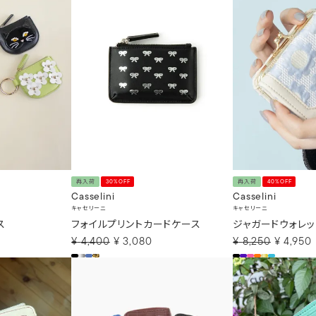
再入荷
30%OFF
再入荷
40%OFF
Casselini
Casselini
キャセリーニ
キャセリーニ
ス
フォイルプリントカードケース
ジャガードウォレッ
¥
4,400
¥
3,080
¥
8,250
¥
4,950