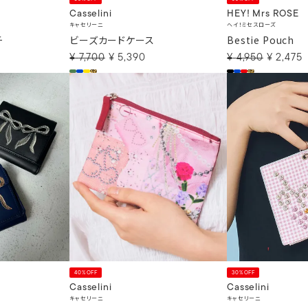
Casselini
HEY! Mrs ROSE
キャセリーニ
ヘイ！ミセスローズ
チ
ビーズカードケース
Bestie Pouch
¥
7,700
¥
5,390
¥
4,950
¥
2,475
40%OFF
30%OFF
Casselini
Casselini
キャセリーニ
キャセリーニ