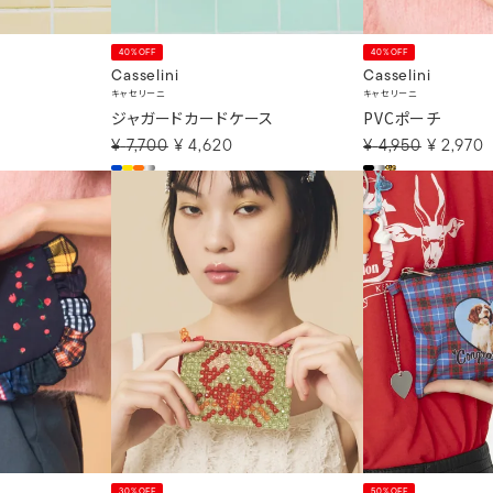
40%OFF
40%OFF
Casselini
Casselini
キャセリーニ
キャセリーニ
ト
ジャガードカードケース
PVCポーチ
¥
7,700
¥
4,620
¥
4,950
¥
2,970
30%OFF
50%OFF