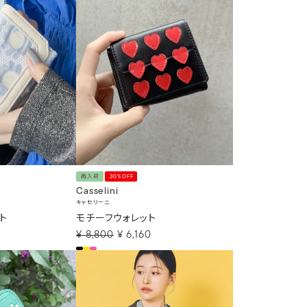
再入荷
30%OFF
Casselini
キャセリーニ
ト
モチーフウォレット
¥
8,800
¥
6,160