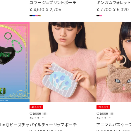
コラージュプリントポーチ
ギンガムウォレット
¥
4,510
¥
2,706
¥
7,700
¥
5,390
40%OFF
20%OFF
Casselini
Casselini
キャセリーニ
キャセリーニ
elini】ビーズチャ
パイルチューリップポーチ
アニマルパスケー