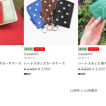
再入荷
40%OFF
再入荷
40%OFF
Casselini
Casselini
キャセリーニ
キャセリーニ
チカードケース
ハートスタッズカードケース
ハートスタッズ 財
¥
6,600
¥
3,960
¥
5,500
¥
3,300
32
件中
1
-
32
件表示