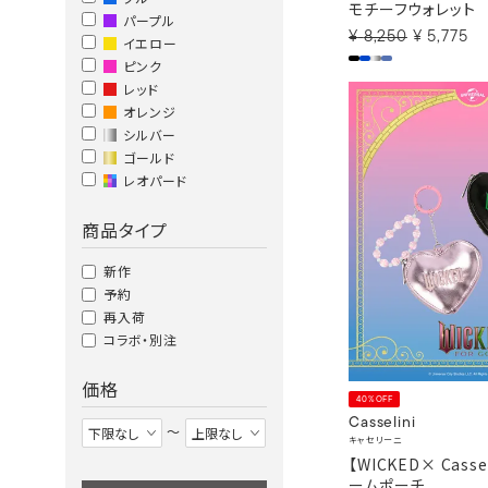
モチーフウォレット
パープル
¥
8,250
¥
5,775
イエロー
ピンク
レッド
オレンジ
シルバー
ゴールド
レオパード
商品タイプ
新作
予約
再入荷
コラボ・別注
価格
40%OFF
Casselini
〜
キャセリーニ
【WICKED× Cass
ームポーチ