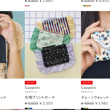
¥
4,400
¥
2,640
¥
5,500
¥
4,400
40%OFF
40%OFF
Casselini
Casselini
キャセリーニ
キャセリーニ
レット
花柄プリントポーチ
チェーンウォレット
¥
5,500
¥
3,300
¥
9,900
¥
5,940