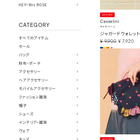
HEY! Mrs ROSE
20%OFF
Casselini
CATEGORY
キャセリーニ
ジャガードウォレッ
すべてのアイテム
¥
9,900
¥
7,920
セール
バッグ
財布・ポーチ
アクセサリー
ヘアアクセサリー
モバイルアクセサリー
ファッション雑貨
帽子
シューズ
インテリア・雑貨
ウェア
キッズ
40%OFF