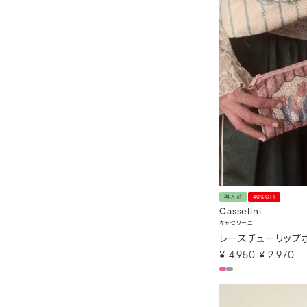
再入荷
40%OFF
Casselini
キャセリーニ
レースチューリップ
¥
4,950
¥
2,970