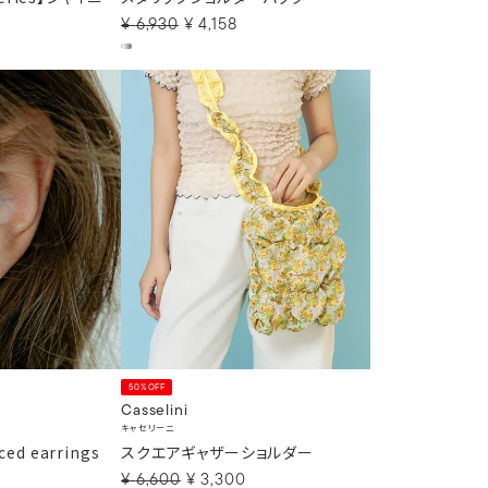
¥
6,930
¥
4,158
50%OFF
Casselini
キャセリーニ
rced earrings
スクエアギャザーショルダー
¥
6,600
¥
3,300