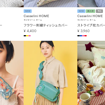
NEW
NEW
再入荷
予約
Casselini HOME
Casselini HOME
キャセリーニ ホーム
キャセリーニ ホーム
ー
フラワー刺繍ティッシュカバー
ストライプ枕カバ
¥
4,400
¥
3,960