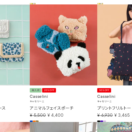
再入荷
20%OFF
50%OFF
Casselini
Casselini
キャセリーニ
キャセリーニ
ース
アニマルフェイスポーチ
プリントフリルトー
¥
5,500
¥
4,400
¥
6,930
¥
3,465