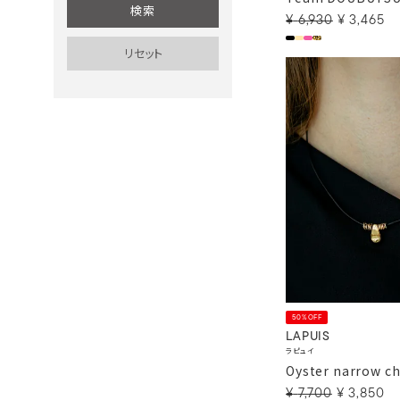
¥
6,930
¥
3,465
50%OFF
LAPUIS
ラピュイ
Oyster narrow c
¥
7,700
¥
3,850