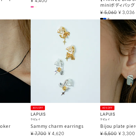
¥
4,400
miniボディバッグ
¥
5,060
¥
3,036
40%OFF
40%OFF
LAPUIS
LAPUIS
ラピュイ
ラピュイ
hoker
Sammy charm earrings
Bijou plate pie
¥
7,700
¥
4,620
¥
5,500
¥
3,300