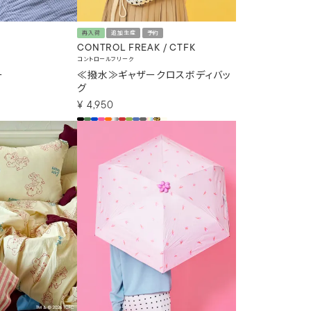
再入荷
追加生産
予約
CONTROL FREAK / CTFK
コントロールフリーク
ー
≪撥水≫ギャザークロスボディバッ
グ
¥
4,950