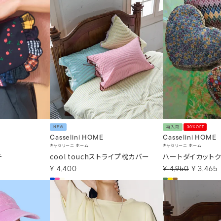
NEW
再入荷
30%OFF
Casselini HOME
Casselini HOME
キャセリーニ ホーム
キャセリーニ ホーム
チ
cool touchストライプ枕カバー
ハートダイカットク
¥
4,400
¥
4,950
¥
3,465