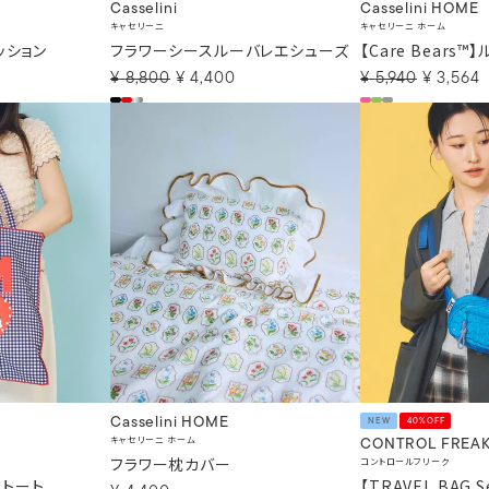
Casselini
Casselini HOME
キャセリーニ
キャセリーニ ホーム
クッション
フラワーシースルーバレエシューズ
【Care Bears
¥
8,800
¥
4,400
¥
5,940
¥
3,564
Casselini HOME
NEW
40%OFF
キャセリーニ ホーム
CONTROL FREAK
フラワー枕カバー
コントロールフリーク
Uトート
【TRAVEL BAG 