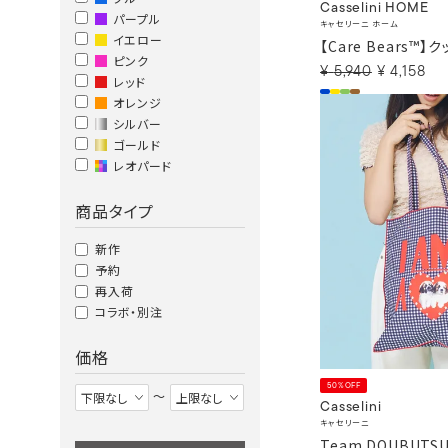
Casselini HOME
パープル
キャセリーニ ホーム
イエロー
【Care Bears™】
ピンク
¥
5,940
¥
4,158
レッド
オレンジ
シルバー
ゴールド
レオパード
商品タイプ
新作
予約
再入荷
コラボ・別注
価格
50%OFF
〜
Casselini
キャセリーニ
Team DOUBUTS