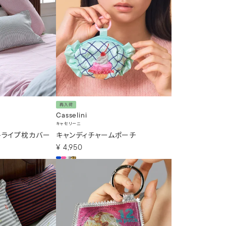
再入荷
Casselini
キャセリーニ
トライプ枕カバー
キャンディチャームポーチ
¥
4,950