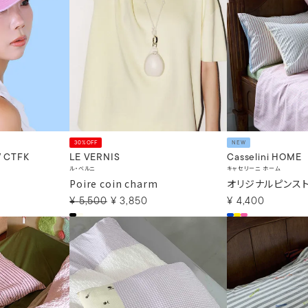
30%OFF
NEW
/ CTFK
LE VERNIS
Casselini HOME
ル・ベルニ
キャセリーニ ホーム
Poire coin charm
オリジナルピンス
¥
5,500
¥
3,850
¥
4,400