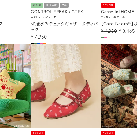
再入荷
追加生産
予約
30%OFF
CONTROL FREAK / CTFK
Casselini HOME
コントロールフリーク
キャセリーニ ホーム
ス
≪撥水≫チェックギャザーボディバ
【Care Bears™
ッグ
¥
4,950
¥
3,465
¥
4,950
50%OFF
40%OFF