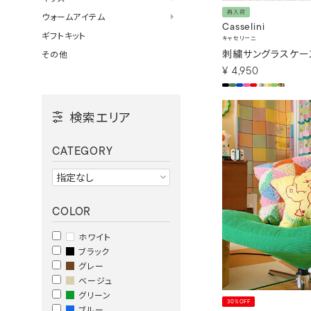
再入荷
ウォームアイテム
Casselini
ギフトキット
キャセリーニ
刺繍サングラスケー
その他
¥
4,950
検索エリア
CATEGORY
COLOR
ホワイト
ブラック
グレー
ベージュ
グリーン
30%OFF
ブルー