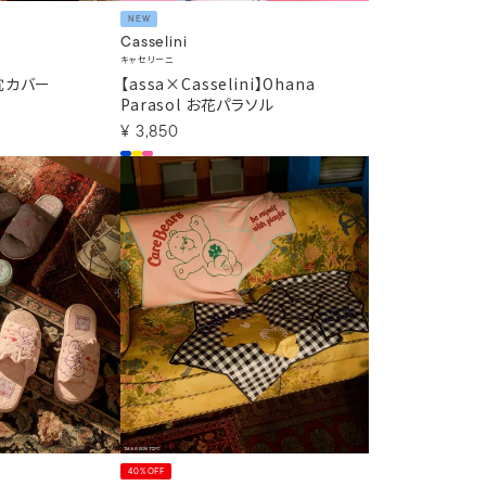
NEW
Casselini
キャセリーニ
】枕カバー
【assa×Casselini】Ohana
Parasol お花パラソル
¥
3,850
40%OFF