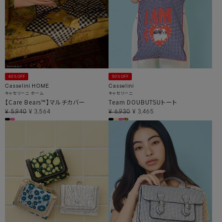
40%OFF
50%OFF
Casselini HOME
Casselini
キャセリーニ ホーム
キャセリーニ
【Care Bears™】マルチカバー
Team DOUBUTSUトート
¥
5,940
¥
3,564
¥
6,930
¥
3,465