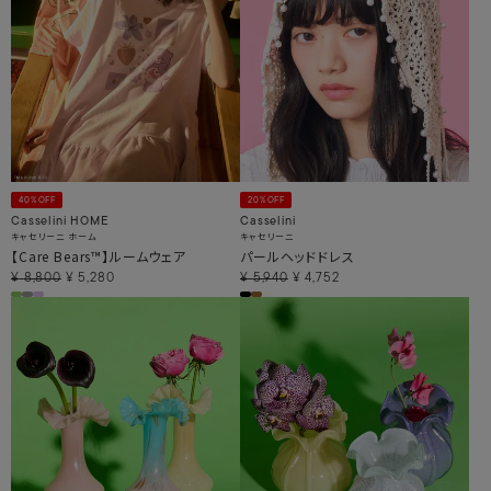
40%OFF
20%OFF
Casselini HOME
Casselini
キャセリーニ ホーム
キャセリーニ
【Care Bears™】ルームウェア
パールヘッドドレス
¥
8,800
¥
5,280
¥
5,940
¥
4,752