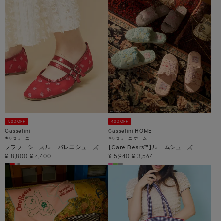
50%OFF
40%OFF
Casselini
Casselini HOME
キャセリーニ
キャセリーニ ホーム
フラワーシースルーバレエシューズ
【Care Bears™】ルームシューズ
¥
8,800
¥
4,400
¥
5,940
¥
3,564