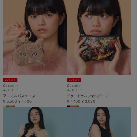
20%OFF
30%OFF
Casselini
Casselini
キャセリーニ
キャセリーニ
アニマルパスケース
ドゥードゥルフォトポーチ
¥
5,500
¥
4,400
¥
4,400
¥
3,080