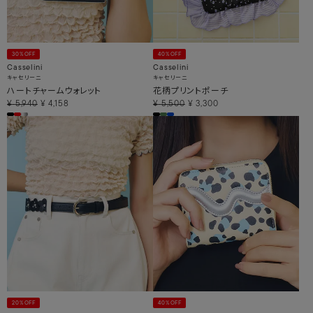
30%OFF
40%OFF
Casselini
Casselini
キャセリーニ
キャセリーニ
ハートチャームウォレット
花柄プリントポーチ
¥
5,940
¥
4,158
¥
5,500
¥
3,300
20%OFF
40%OFF