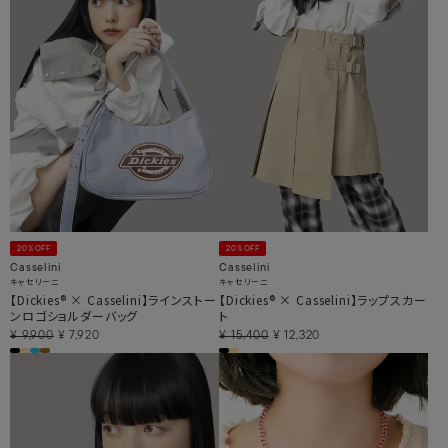
20%OFF
20%OFF
Casselini
Casselini
キャセリーニ
キャセリーニ
【Dickies® × Casselini】ラインストー
【Dickies® × Casselini】ラップスカー
ンロゴショルダーバッグ
ト
¥
9,900
¥
7,920
¥
15,400
¥
12,320