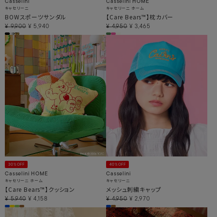
Casselini
Casselini HOME
キャセリーニ
キャセリーニ ホーム
BOWスポーツサンダル
【Care Bears™】枕カバー
¥
9,900
¥
5,940
¥
4,950
¥
3,465
30%OFF
40%OFF
Casselini HOME
Casselini
キャセリーニ ホーム
キャセリーニ
【Care Bears™】クッション
メッシュ刺繍キャップ
¥
5,940
¥
4,158
¥
4,950
¥
2,970