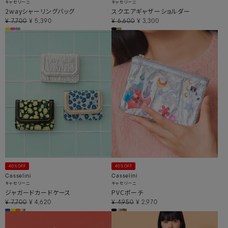
キャセリーニ
キャセリーニ
2wayシャーリングバッグ
スクエアギャザーショルダー
¥
7,700
¥
5,390
¥
6,600
¥
3,300
40%OFF
40%OFF
Casselini
Casselini
キャセリーニ
キャセリーニ
ジャガードカードケース
PVCポーチ
¥
7,700
¥
4,620
¥
4,950
¥
2,970