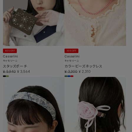
40%OFF
30%OFF
Casselini
Casselini
キャセリーニ
キャセリーニ
スタッズポーチ
カラービーズネックレス
¥
5,940
¥
3,564
¥
3,300
¥
2,310