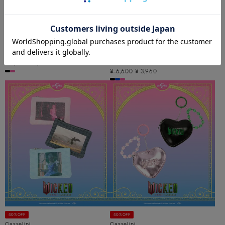
40%OFF
40%OFF
Casselini HOME
Casselini
キャセリーニ ホーム
キャセリーニ
ザブクッション
【WICKED×Casselini】フォトコラージ
ュトート
¥
7,920
¥
4,752
¥
6,600
¥
3,960
40%OFF
40%OFF
Casselini
Casselini