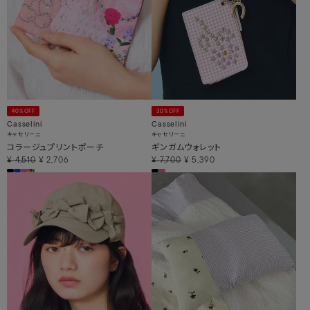
40%OFF
30%OFF
Casselini
Casselini
キャセリーニ
キャセリーニ
コラージュプリントポーチ
ギンガムウォレット
¥
4,510
¥
2,706
¥
7,700
¥
5,390