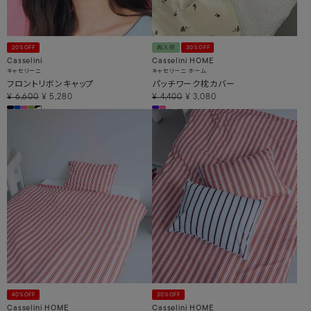
20%OFF
再入荷
30%OFF
Casselini
Casselini HOME
キャセリーニ
キャセリーニ ホーム
フロントリボンキャップ
パッチワーク枕カバー
¥
6,600
¥
5,280
¥
4,400
¥
3,080
40%OFF
30%OFF
Casselini HOME
Casselini HOME