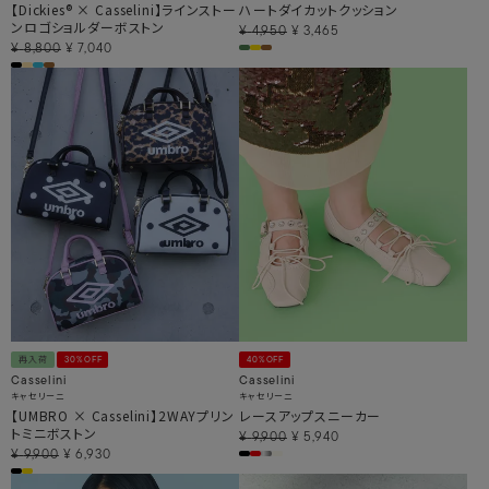
【Dickies® × Casselini】ラインストー
ハートダイカットクッション
ンロゴショルダーボストン
¥
4,950
¥
3,465
¥
8,800
¥
7,040
再入荷
30%OFF
40%OFF
Casselini
Casselini
キャセリーニ
キャセリーニ
【UMBRO × Casselini】2WAYプリン
レースアップスニーカー
トミニボストン
¥
9,900
¥
5,940
¥
9,900
¥
6,930