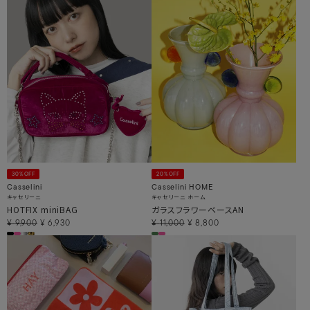
30%OFF
20%OFF
Casselini
Casselini HOME
キャセリーニ
キャセリーニ ホーム
HOTFIX miniBAG
ガラスフラワーベースAN
¥
9,900
¥
6,930
¥
11,000
¥
8,800