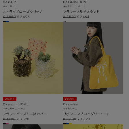
Casselini
Casselini HOME
キャセリーニ
キャセリーニ ホーム
ストライプローズクリップ
フラワーマルチスタンド
¥
3,850
¥
2,695
¥
3,520
¥
2,464
20%OFF
30%OFF
Casselini HOME
Casselini
キャセリーニ ホーム
キャセリーニ
フラワービーズミニ鉢カバー
リボンエンブロイダリートート
¥
4,400
¥
3,520
¥
6,600
¥
4,620