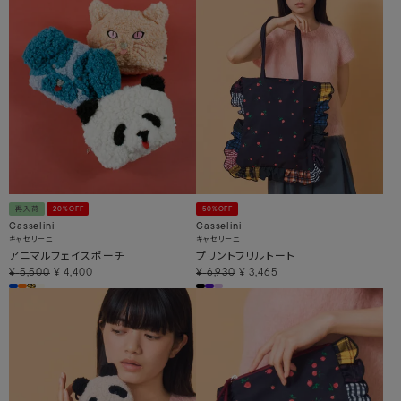
再入荷
20%OFF
50%OFF
Casselini
Casselini
キャセリーニ
キャセリーニ
アニマルフェイスポーチ
プリントフリルトート
¥
5,500
¥
4,400
¥
6,930
¥
3,465