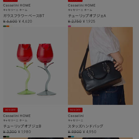
Casselini HOME
Casselini HOME
キャセリーニ ホーム
キャセリーニ ホーム
ガラスフラワーベースBT
チューリップオブジェA
¥
6,600
¥
4,620
¥
2,750
¥
1,925
40%OFF
50%OFF
Casselini HOME
Casselini
キャセリーニ ホーム
キャセリーニ
チューリップオブジェB
スタッズハンドバッグ
¥
3,300
¥
1,980
¥
9,900
¥
4,950