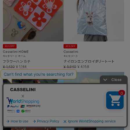
20%OFF
30%OFF
Casselini HOME
Casselini
キャセリーニ ホーム
キャセリーニ
フラワーハンカチ
ナイロンエンブロイダリートート
¥
1,430
¥
1,144
¥
5,940
¥
4,158