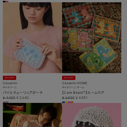
40%OFF
30%OFF
Casselini
Casselini HOME
キャセリーニ
キャセリーニ ホーム
パイルチューリップポーチ
【Care Bears™】ルームラグ
¥
4,400
¥
2,640
¥
6,930
¥
4,851