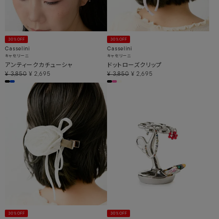
30%OFF
30%OFF
Casselini
Casselini
キャセリーニ
キャセリーニ
アンティークカチューシャ
ドットローズクリップ
¥
3,850
¥
2,695
¥
3,850
¥
2,695
30%OFF
30%OFF