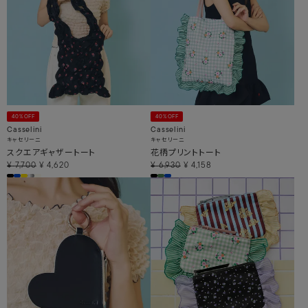
40%OFF
40%OFF
Casselini
Casselini
キャセリーニ
キャセリーニ
スクエアギャザートート
花柄プリントトート
¥
7,700
¥
4,620
¥
6,930
¥
4,158