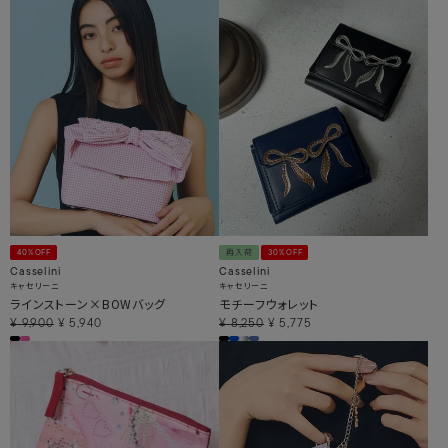
40%OFF
再入荷
30%OFF
Casselini
Casselini
キャセリーニ
キャセリーニ
ラインストーン×BOWバッグ
モチーフウォレット
¥
9,900
¥
5,940
¥
8,250
¥
5,775