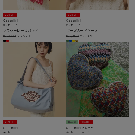
20%OFF
30%OFF
Casselini
Casselini
キャセリーニ
キャセリーニ
フラワーレースバッグ
ビーズカードケース
¥
9,900
¥
7,920
¥
7,700
¥
5,390
20%OFF
再入荷
30%OFF
Casselini
Casselini HOME
キャセリーニ
キャセリーニ ホーム