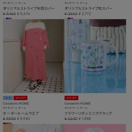
キャセリーニ ホーム
キャセリーニ ホーム
オリジナルストライプ布団カバー
オリジナルストライプ枕カバー
¥
9,460
¥
5,676
¥
3,960
¥
2,772
NEW
40%OFF
30%OFF
Casselini HOME
Casselini HOME
キャセリーニ ホーム
キャセリーニ ホーム
ボーダールームウエア
フラワーリボンミニマグカップ
¥
9,900
¥
5,940
¥
2,640
¥
1,848