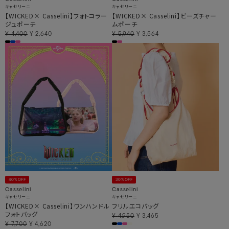
キャセリーニ
キャセリーニ
【WICKED× Casselini】フォトコラー
【WICKED× Casselini】ビーズチャー
ジュポーチ
ムポーチ
¥
4,400
¥
2,640
¥
5,940
¥
3,564
40%OFF
30%OFF
Casselini
Casselini
キャセリーニ
キャセリーニ
【WICKED× Casselini】ワンハンドル
フリルエコバッグ
フォトバッグ
¥
4,950
¥
3,465
¥
7,700
¥
4,620