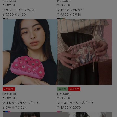
Casselini
Casselini
キャセリーニ
キャセリーニ
フラワーモチーフベルト
チェーンウォレット
¥
7,700
¥
6,160
¥
9,900
¥
5,940
40%OFF
再入荷
40%OFF
Casselini
Casselini
キャセリーニ
キャセリーニ
アイレットフラワーポーチ
レースチューリップポーチ
¥
5,940
¥
3,564
¥
4,950
¥
2,970