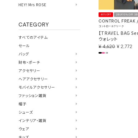
HEY! Mrs ROSE
40%OFF
2BUY10％OFF 3
CONTROL FREAK 
CATEGORY
コントロールフリーク
【TRAVEL BAG S
すべてのアイテム
ウォレット
セール
¥
4,620
¥
2,772
バッグ
財布・ポーチ
アクセサリー
ヘアアクセサリー
モバイルアクセサリー
ファッション雑貨
帽子
シューズ
インテリア・雑貨
ウェア
キッズ