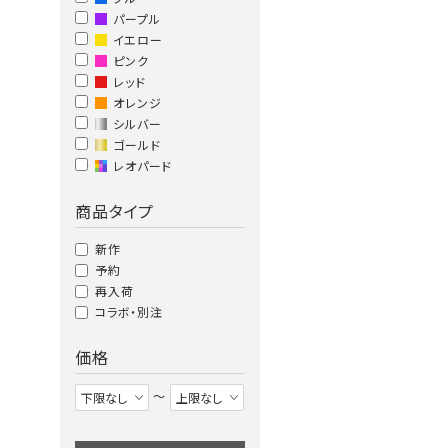
パープル
イエロー
ピンク
レッド
オレンジ
シルバー
ゴールド
レオパード
商品タイプ
新作
予約
再入荷
コラボ・別注
価格
〜