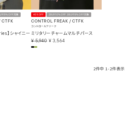
BUY15％OFF対象
40%OFF
2BUY10％OFF 3BUY15％OFF対象
/ CTFK
CONTROL FREAK / CTFK
コントロールフリーク
eries】シャイニー
ミリタリーチャームマルチパース
¥
5,940
¥
3,564
2
件中
1
-
2
件表示