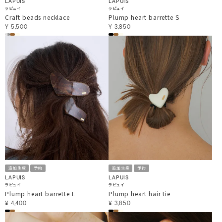
LAPUIS
LAPUIS
ラピュイ
ラピュイ
Craft beads necklace
Plump heart barrette S
¥
5,500
¥
3,850
追加生産
予約
追加生産
予約
LAPUIS
LAPUIS
ラピュイ
ラピュイ
Plump heart barrette L
Plump heart hair tie
¥
4,400
¥
3,850