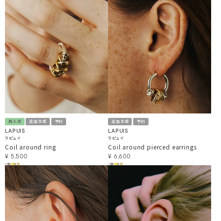
再入荷
追加生産
予約
追加生産
予約
LAPUIS
LAPUIS
ラピュイ
ラピュイ
Coil around ring
Coil around pierced earrings
¥
5,500
¥
6,600