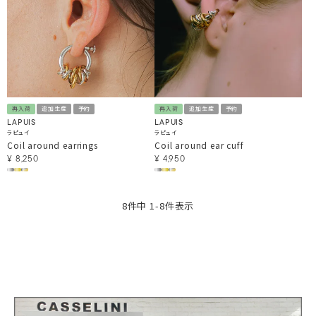
再入荷
追加生産
予約
再入荷
追加生産
予約
LAPUIS
LAPUIS
ラピュイ
ラピュイ
Coil around earrings
Coil around ear cuff
¥
8,250
¥
4,950
8
件中
1
-
8
件表示