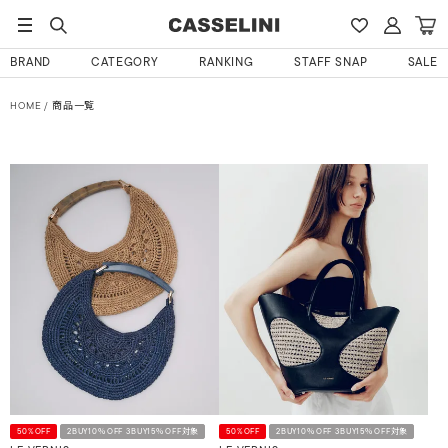
BRAND
CATEGORY
RANKING
STAFF SNAP
SALE
HOME
商品一覧
50%OFF
2BUY10％OFF 3BUY15％OFF対象
50%OFF
2BUY10％OFF 3BUY15％OFF対象