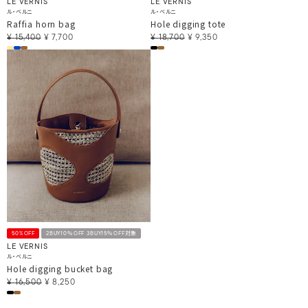
LE VERNIS
LE VERNIS
ル・ベルニ
ル・ベルニ
Raffia horn bag
Hole digging tote
¥
15,400
¥
7,700
¥
18,700
¥
9,350
50%OFF
2BUY10％OFF 3BUY15％OFF対象
LE VERNIS
ル・ベルニ
Hole digging bucket bag
¥
16,500
¥
8,250