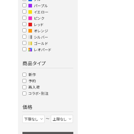
パープル
イエロー
ピンク
レッド
オレンジ
シルバー
ゴールド
レオパード
商品タイプ
新作
予約
再入荷
コラボ・別注
価格
〜