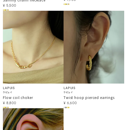
¥
7,700
¥
5,500
LAPUIS
LAPUIS
ラピュイ
ラピュイ
Flow coil choker
Twist hoop pierced earrings
¥
8,800
¥
6,600