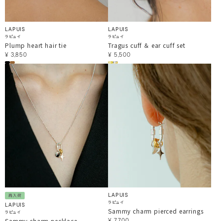
LAPUIS
LAPUIS
ラピュイ
ラピュイ
Plump heart hair tie
Tragus cuff ＆ ear cuff set
¥
3,850
¥
5,500
LAPUIS
再入荷
ラピュイ
LAPUIS
Sammy charm pierced earrings
ラピュイ
Sammy charm necklace