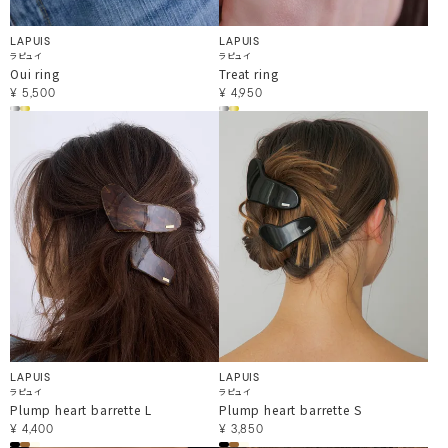
LAPUIS
LAPUIS
ラピュイ
ラピュイ
Oui ring
Treat ring
¥
5,500
¥
4,950
LAPUIS
LAPUIS
ラピュイ
ラピュイ
Plump heart barrette L
Plump heart barrette S
¥
4,400
¥
3,850