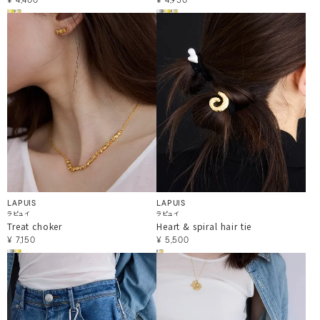
¥
4,400
¥
4,950
LAPUIS
LAPUIS
ラピュイ
ラピュイ
Treat choker
Heart & spiral hair tie
¥
7,150
¥
5,500