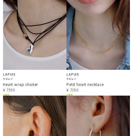
LAPUIS
LAPUIS
ラピュイ
ラピュイ
Heart wrap choker
Petit heart necklace
¥
7,150
¥
7,150