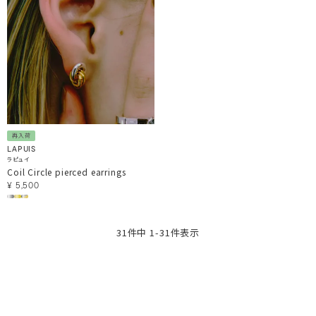
再入荷
LAPUIS
ラピュイ
Coil Circle pierced earrings
¥
5,500
31
件中
1
-
31
件表示