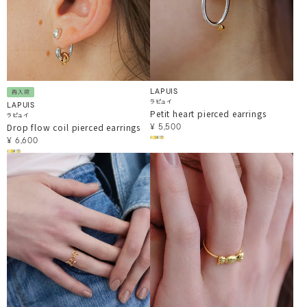
LAPUIS
再入荷
ラピュイ
LAPUIS
Petit heart pierced earrings
ラピュイ
Drop flow coil pierced earrings
¥
5,500
¥
6,600