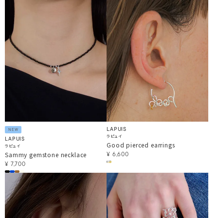
LAPUIS
NEW
ラピュイ
LAPUIS
Good pierced earrings
ラピュイ
Sammy gemstone necklace
¥
6,600
¥
7,700