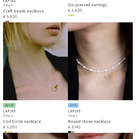
LAPUIS
Oui pierced earrings
ラピュイ
Craft beads necklace
¥
6,600
¥
5,500
再入荷
NEW
LAPUIS
LAPUIS
ラピュイ
ラピュイ
Coil Circle necklace
Round stone necklace
¥
6,050
¥
8,140