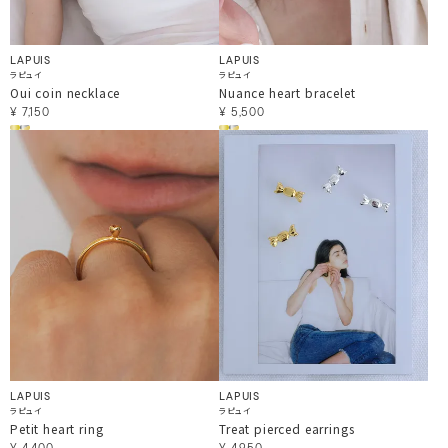
LAPUIS
LAPUIS
ラピュイ
ラピュイ
Oui coin necklace
Nuance heart bracelet
¥
7,150
¥
5,500
LAPUIS
LAPUIS
ラピュイ
ラピュイ
Petit heart ring
Treat pierced earrings