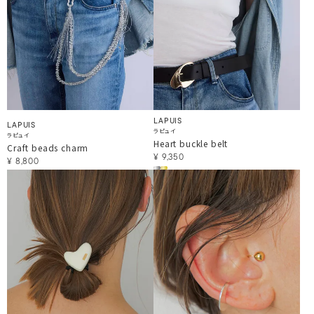
LAPUIS
LAPUIS
ラピュイ
ラピュイ
Heart buckle belt
Craft beads charm
¥
9,350
¥
8,800