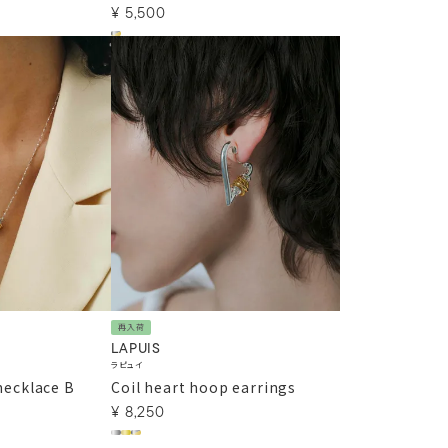
¥
5,500
再入荷
LAPUIS
ラピュイ
 necklace B
Coil heart hoop earrings
¥
8,250