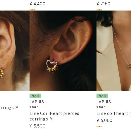
¥
4,400
¥
7,150
再入荷
再入荷
LAPUIS
LAPUIS
arrings M
ラピュイ
ラピュイ
Line Coil Heart pierced
Line coil heart
earrings M
¥
6,050
¥
5,500