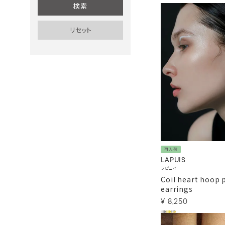
再入荷
LAPUIS
ラピュイ
Coil heart hoop 
earrings
¥
8,250