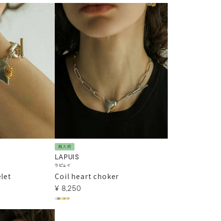
再入荷
LAPUIS
ラピュイ
elet
Coil heart choker
¥
8,250