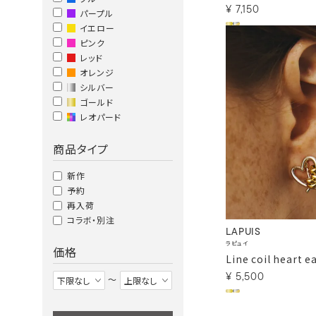
¥
7,150
パープル
イエロー
ピンク
レッド
オレンジ
シルバー
ゴールド
レオパード
商品タイプ
新作
予約
再入荷
コラボ・別注
LAPUIS
ラピュイ
価格
Line coil heart e
¥
5,500
〜