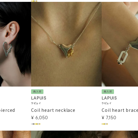
再入荷
再入荷
LAPUIS
LAPUIS
ラピュイ
ラピュイ
pierced
Coil heart necklace
Coil heart brac
¥
6,050
¥
7,150