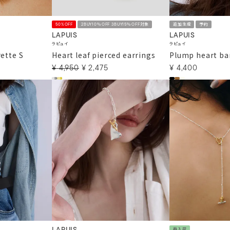
50%OFF
2BUY10％OFF 3BUY15％OFF対象
追加生産
予約
LAPUIS
LAPUIS
ラピュイ
ラピュイ
ette S
Heart leaf pierced earrings
Plump heart ba
¥
4,950
¥
2,475
¥
4,400
再入荷