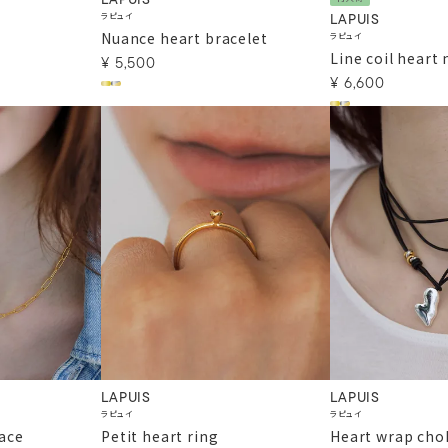
LAPUIS
ラピュイ
LAPUIS
t
Nuance heart bracelet
ラピュイ
Line coil heart
¥
5,500
¥
6,600
LAPUIS
LAPUIS
ラピュイ
ラピュイ
lace
Petit heart ring
Heart wrap cho