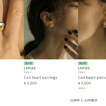
再入荷
再入荷
LAPUIS
LAPUIS
ラピュイ
ラピュイ
Coil heart earrings
Coil heart pier
¥
5,500
¥
5,500
23
件中
1
-
23
件表示