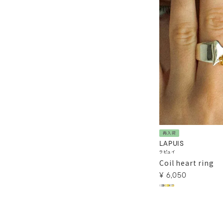
再入荷
LAPUIS
ラピュイ
Coil heart ring
¥
6,050