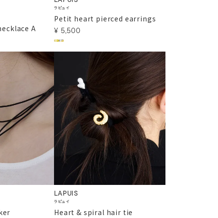
LAPUIS
ラピュイ
Petit heart pierced earrings
 necklace A
¥
5,500
LAPUIS
ラピュイ
ker
Heart & spiral hair tie