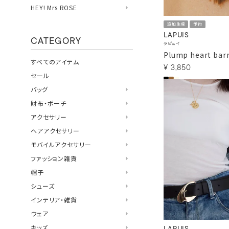
HEY! Mrs ROSE
追加生産
予約
LAPUIS
CATEGORY
ラピュイ
Plump heart barr
すべてのアイテム
¥
3,850
セール
バッグ
財布・ポーチ
アクセサリー
ヘアアクセサリー
モバイルアクセサリー
ファッション雑貨
帽子
シューズ
インテリア・雑貨
ウェア
キッズ