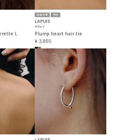
追加生産
予約
LAPUIS
ラピュイ
rrette L
Plump heart hair tie
¥
3,850