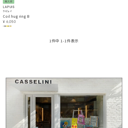
再入荷
LAPUIS
ラピュイ
Coil hug ring B
¥
6,050
1
件中
1
-
1
件表示