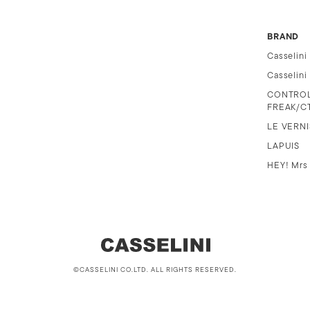
BRAND
Casselini
Casselin
CONTRO
FREAK/C
LE VERNI
LAPUIS
HEY! Mrs
©CASSELINI CO.LTD. ALL RIGHTS RESERVED.