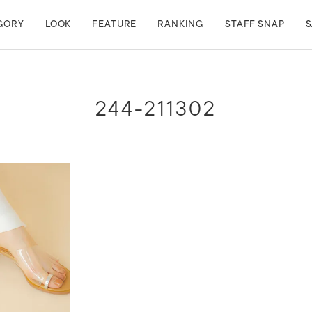
GORY
LOOK
FEATURE
RANKING
STAFF SNAP
S
244-211302