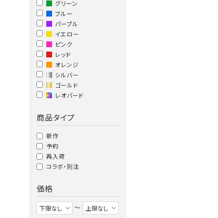
グリーン
ブルー
パープル
イエロー
ピンク
レッド
オレンジ
シルバー
ゴールド
レオパード
商品タイプ
新作
予約
再入荷
コラボ・別注
価格
〜