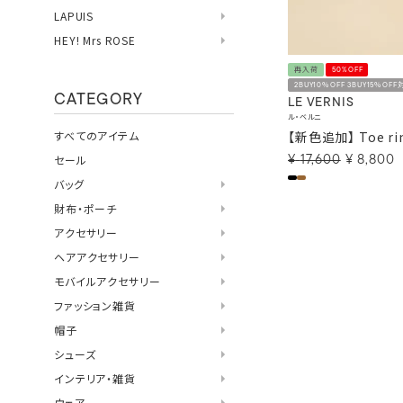
LAPUIS
HEY! Mrs ROSE
再入荷
50%OFF
2BUY10％OFF 3BUY15％OFF
CATEGORY
LE VERNIS
ル・ベルニ
【新色追加】 Toe rin
すべてのアイテム
セール
¥
17,600
¥
8,800
バッグ
財布・ポーチ
アクセサリー
ヘアアクセサリー
モバイルアクセサリー
ファッション雑貨
帽子
シューズ
インテリア・雑貨
ウェア