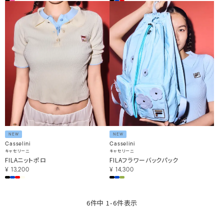
NEW
NEW
Casselini
Casselini
キャセリーニ
キャセリーニ
FILAニットポロ
FILAフラワーバックパック
¥
13,200
¥
14,300
6
件中
1
-
6
件表示