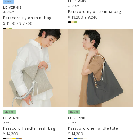
LE VERNIS
NEW
ル・ベルニ
LE VERNIS
Paracord nylon azuma bag
ル・ベルニ
Paracord nylon mini bag
¥
13,200
¥
9,240
¥
11,000
¥
7,700
再入荷
再入荷
LE VERNIS
LE VERNIS
ル・ベルニ
ル・ベルニ
Paracord handle mesh bag
Paracord one handle tote
¥
14,300
¥
14,300