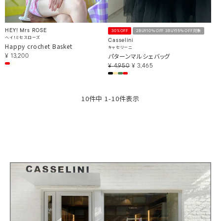
HEY! Mrs ROSE
30%OFF
2BUY10％OFF 3BUY15％OFF対象
ヘイ！ミセスローズ
Casselini
Happy crochet Basket
キャセリーニ
パターンマルシェバッグ
¥
13,200
¥
4,950
¥
3,465
10
件中
1
-
10
件表示