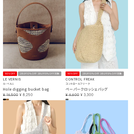
50%OFF
2BUY10％OFF 3BUY15％OFF対象
50%OFF
2BUY10％OFF 3BUY15％OFF対象
LE VERNIS
CONTROL FREAK
ル・ベルニ
コントロールフリーク
Hole digging bucket bag
ペーパークロッシェバッグ
¥
16,500
¥
8,250
¥
6,600
¥
3,300