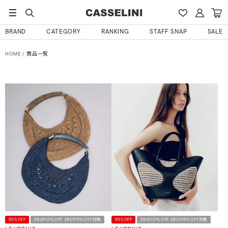
BRAND
CATEGORY
RANKING
STAFF SNAP
SALE
HOME
商品一覧
50%OFF
2BUY10％OFF 3BUY15％OFF対象
50%OFF
2BUY10％OFF 3BUY15％OFF対象