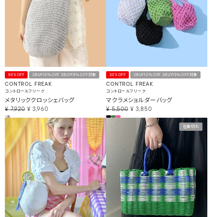
50%OFF
2BUY10％OFF 3BUY15％OFF対象
30%OFF
2BUY10％OFF 3BUY15％OFF対象
CONTROL FREAK
CONTROL FREAK
コントロールフリーク
コントロールフリーク
メタリッククロッシェバッグ
マクラメショルダーバッグ
¥
7,920
¥
3,960
¥
5,500
¥
3,850
在庫切れ