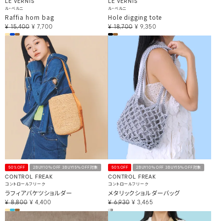
LE VERNIS
LE VERNIS
ル・ベルニ
ル・ベルニ
Raffia horn bag
Hole digging tote
¥
15,400
¥
7,700
¥
18,700
¥
9,350
50%OFF
2BUY10％OFF 3BUY15％OFF対象
50%OFF
2BUY10％OFF 3BUY15％OFF対象
CONTROL FREAK
CONTROL FREAK
コントロールフリーク
コントロールフリーク
ラフィアバケツショルダー
メタリックショルダーバッグ
¥
8,800
¥
4,400
¥
6,930
¥
3,465