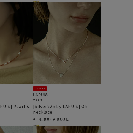
30%OFF
LAPUIS
ラピュイ
APUIS] Pearl &
[Silver925 by LAPUIS] Oh
necklace
¥
14,300
¥
10,010