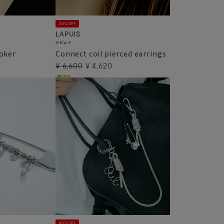
30%OFF
LAPUIS
ラピュイ
hoker
Connect coil pierced earrings
¥
6,600
¥
4,620
40%OFF