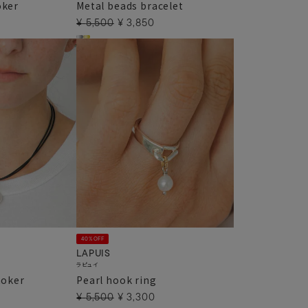
oker
Metal beads bracelet
¥
5,500
¥
3,850
40%OFF
LAPUIS
ラピュイ
hoker
Pearl hook ring
¥
5,500
¥
3,300