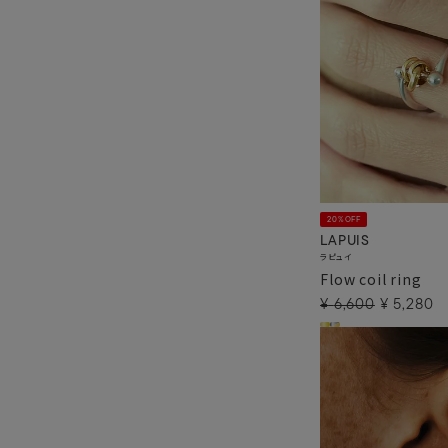
20%OFF
LAPUIS
ラピュイ
Flow coil ring
¥
6,600
¥
5,280