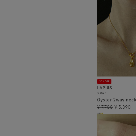
30%OFF
LAPUIS
ラピュイ
Oyster 2way neck
¥
7,700
¥
5,390