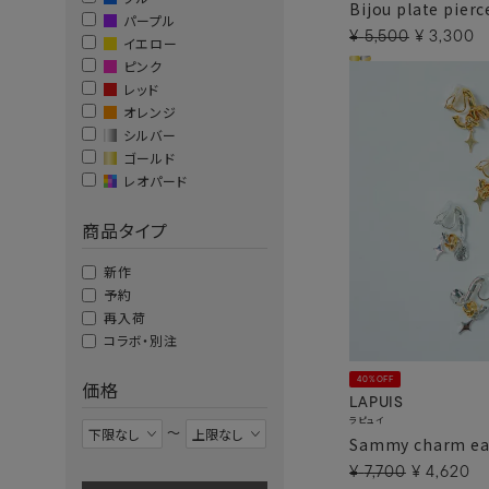
Bijou plate pierc
パープル
¥
5,500
¥
3,300
イエロー
ピンク
レッド
オレンジ
シルバー
ゴールド
レオパード
商品タイプ
新作
予約
再入荷
コラボ・別注
40%OFF
価格
LAPUIS
ラピュイ
〜
Sammy charm ea
¥
7,700
¥
4,620