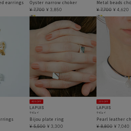
ed earrings
Oyster narrow choker
Metal beads ch
¥
7,700
¥
3,850
¥
7,700
¥
4,620
40%OFF
20%OFF
LAPUIS
LAPUIS
ラピュイ
ラピュイ
rrings
Bijou plate ring
Pearl leather c
¥
5,500
¥
3,300
¥
8,800
¥
7,040