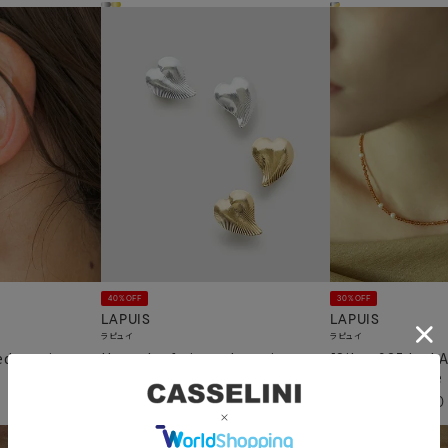
40%OFF
30%OFF
LAPUIS
LAPUIS
ラピュイ
ラピュイ
ed earrings
Heart leaf pierced earrings
[Silver925 by L
stone necklace
¥
4,950
¥
2,970
¥
12,100
¥
8,470