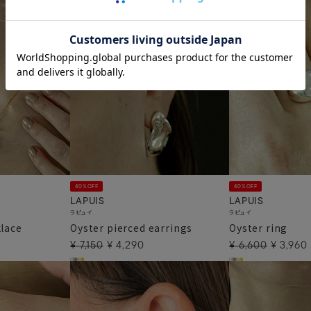
40%OFF
40%OFF
LAPUIS
LAPUIS
ラピュイ
ラピュイ
lace
Oyster pierced earrings
Oyster ring
¥
7,150
¥
4,290
¥
6,600
¥
3,960