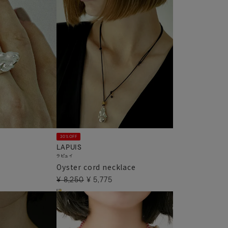
30%OFF
LAPUIS
ラピュイ
Oyster cord necklace
¥
8,250
¥
5,775