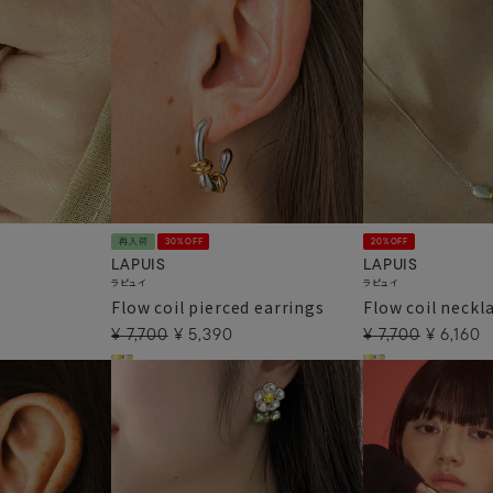
再入荷
30%OFF
20%OFF
LAPUIS
LAPUIS
ラピュイ
ラピュイ
Flow coil pierced earrings
Flow coil neckl
¥
7,700
¥
5,390
¥
7,700
¥
6,160