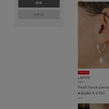
40%OFF
LAPUIS
ラピュイ
Pearl hook pierc
¥
8,250
¥
4,950