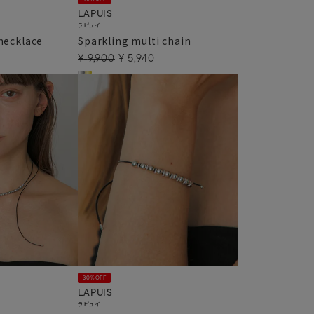
LAPUIS
ラピュイ
necklace
Sparkling multi chain
¥
9,900
¥
5,940
30%OFF
LAPUIS
ラピュイ