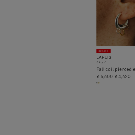
30%OFF
LAPUIS
ラピュイ
Fall coil pierced 
¥
6,600
¥
4,620