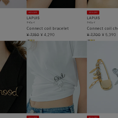
40%OFF
30%OFF
LAPUIS
LAPUIS
ラピュイ
ラピュイ
Connect coil bracelet
Connect coil c
¥
7,150
¥
4,290
¥
7,700
¥
5,390
20%OFF
40%OFF