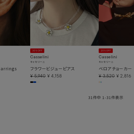
30%OFF
20%OFF
Casselini
Casselini
キャセリーニ
キャセリーニ
earrings
フラワービジューピアス
ベロアチョーカー
¥
5,940
¥
4,158
¥
3,520
¥
2,816
31
件中
1
-
31
件表示