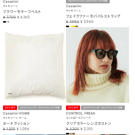
2BUY10％OFF 3BUY15％OFF対象
Casselini
キャセリーニ
Casselini
フラワーモチーフベルト
キャセリーニ
フェイクファーモバイルストラップ
¥
7,700
¥
6,160
¥
4,950
¥
3,960
20%OFF
2BUY10％OFF 3BUY15％OFF対象
30%OFF
2BUY10％OFF 3BUY15％OFF対象
Casselini HOME
CONTROL FREAK
キャセリーニ ホーム
コントロールフリーク
ヌードクッション
クリアカラーレンズボストン
¥
1,320
¥
1,056
¥
3,300
¥
2,310