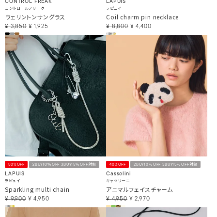
CONTROL FREAK
LAPUIS
コントロールフリーク
ラピュイ
ウェリントンサングラス
Coil charm pin necklace
¥
3,850
¥
1,925
¥
8,800
¥
4,400
50%OFF
2BUY10％OFF 3BUY15％OFF対象
40%OFF
2BUY10％OFF 3BUY15％OFF対象
LAPUIS
Casselini
ラピュイ
キャセリーニ
Sparkling multi chain
アニマルフェイスチャーム
¥
9,900
¥
4,950
¥
4,950
¥
2,970