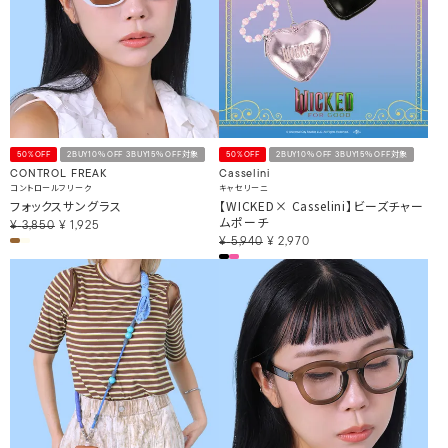
50%OFF
2BUY10％OFF 3BUY15％OFF対象
50%OFF
2BUY10％OFF 3BUY15％OFF対象
CONTROL FREAK
Casselini
コントロールフリーク
キャセリーニ
フォックスサングラス
【WICKED× Casselini】ビーズチャー
ムポーチ
¥
3,850
¥
1,925
¥
5,940
¥
2,970