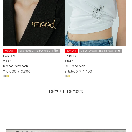
40%OFF
2BUY10％OFF 3BUY15％OFF対象
20%OFF
2BUY10％OFF 3BUY15％OFF対象
LAPUIS
LAPUIS
ラピュイ
ラピュイ
Mood brooch
Oui brooch
¥
5,500
¥
3,300
¥
5,500
¥
4,400
18
件中
1
-
18
件表示