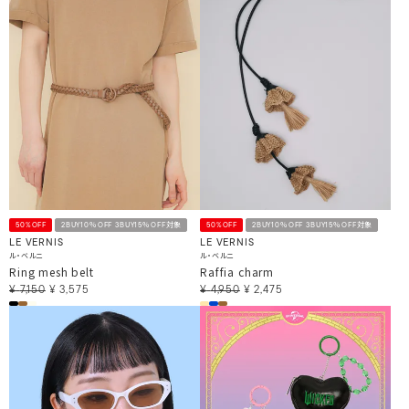
50%OFF
2BUY10％OFF 3BUY15％OFF対象
50%OFF
2BUY10％OFF 3BUY15％OFF対象
LE VERNIS
LE VERNIS
ル・ベルニ
ル・ベルニ
Ring mesh belt
Raffia charm
¥
7,150
¥
3,575
¥
4,950
¥
2,475