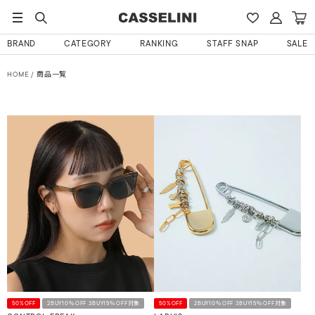
BRAND
CATEGORY
RANKING
STAFF SNAP
SALE
HOME
商品一覧
50%OFF
2BUY10％OFF 3BUY15％OFF対象
50%OFF
2BUY10％OFF 3BUY15％OFF対象