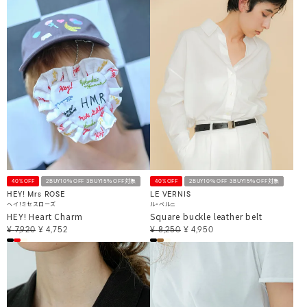
40%OFF
2BUY10％OFF 3BUY15％OFF対象
40%OFF
2BUY10％OFF 3BUY15％OFF対象
HEY! Mrs ROSE
LE VERNIS
ヘイ！ミセスローズ
ル・ベルニ
HEY! Heart Charm
Square buckle leather belt
¥
7,920
¥
4,752
¥
8,250
¥
4,950