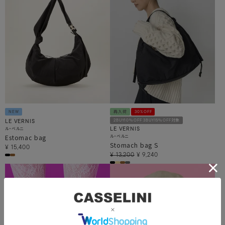
NEW
再入荷
30%OFF
2BUY10％OFF 3BUY15％OFF対象
LE VERNIS
ル・ベルニ
LE VERNIS
Estomac bag
ル・ベルニ
Stomach bag S
¥
15,400
¥
13,200
¥
9,240