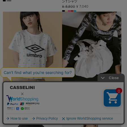
ンTシャツ
¥
8,800
¥
7,040
20%OFF
2BUY10％OFF 3BUY15％OFF対象
再入荷
20%OFF
2BUY10％OFF 3BUY15％OFF対象
Casselini
キャセリーニ
Casselini
【UMBRO × Casselini】花柄ロゴTシ
キャセリーニ
ビッグサイドダブルリボンバッグ
ャツ
¥
6,930
¥
5,544
¥
8,800
¥
7,040