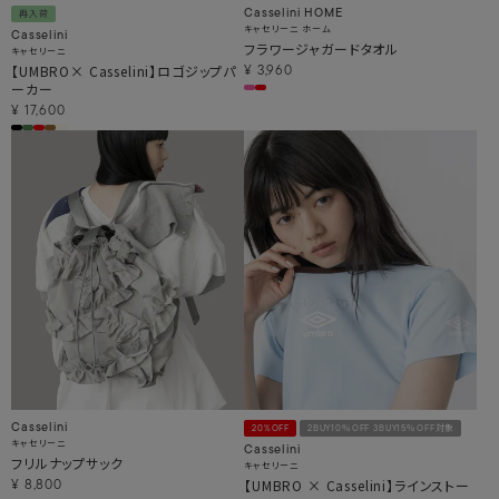
Casselini HOME
再入荷
キャセリーニ ホーム
Casselini
フラワージャガードタオル
キャセリーニ
【UMBRO× Casselini】ロゴジップパ
¥
3,960
ーカー
¥
17,600
Casselini
20%OFF
2BUY10％OFF 3BUY15％OFF対象
キャセリーニ
Casselini
フリルナップサック
キャセリーニ
【UMBRO × Casselini】ラインストー
¥
8,800