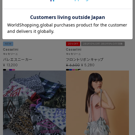
NEW
20%OFF
2BUY10％OFF 3BUY15％OFF対象
Casselini
Casselini
キャセリーニ
キャセリーニ
バレエスニーカー
フロントリボンキャップ
¥
13,200
¥
6,600
¥
5,280