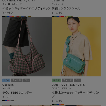
CONTROL FREAK / CTFK
Casselini
コントロールフリーク
キャセリーニ
≪撥水≫ギャザークロスボディバッグ
刺繍サングラスケース
¥
4,950
¥
4,950
NEW
追加生産
予約
再入荷
追加生産
予約
Casselini
CONTROL FREAK / CTFK
キャセリーニ
コントロールフリーク
ラウンドBIGショルダー
≪撥水≫チェックギャザーボディバッ
グ
¥
7,700
¥
4,950