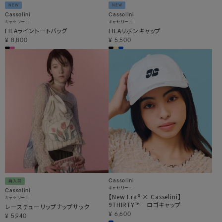
NEW
NEW
Casselini
Casselini
キャセリーニ
キャセリーニ
FILAライントートバッグ
FILAリボンキャップ
¥
8,800
¥
5,500
Casselini
再入荷
キャセリーニ
Casselini
【New Era® × Casselini】
キャセリーニ
9THIRTY™ ロゴキャップ
レースチューリップナップサック
¥
6,600
¥
5,940