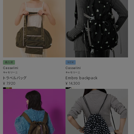
再入荷
NEW
Casselini
Casselini
キャセリーニ
キャセリーニ
トラベルバッグ
Embro backpack
¥
7,920
¥
14,300