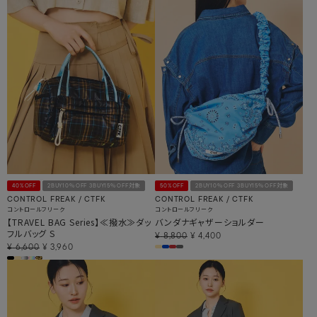
40%OFF
2BUY10％OFF 3BUY15％OFF対象
50%OFF
2BUY10％OFF 3BUY15％OFF対象
CONTROL FREAK / CTFK
CONTROL FREAK / CTFK
コントロールフリーク
コントロールフリーク
【TRAVEL BAG Series】≪撥水≫ダッ
バンダナギャザーショルダー
フルバッグ S
¥
8,800
¥
4,400
¥
6,600
¥
3,960