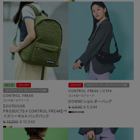
再入荷
20%OFF
20%OFF
2BUY10％OFF 3BUY15％OFF対象
2BUY10％OFF 3BUY15％OFF対象
CONTROL FREAK / CTFK
コントロールフリーク
CONTROL FREAK
コントロールフリーク
DOWNYショルダーバッグ
【OUTDOOR
¥
6,930
¥
5,544
PRODUCTS×CONTROL FREAK】ペ
イズリーキルトバッグパック
¥
13,200
¥
10,560