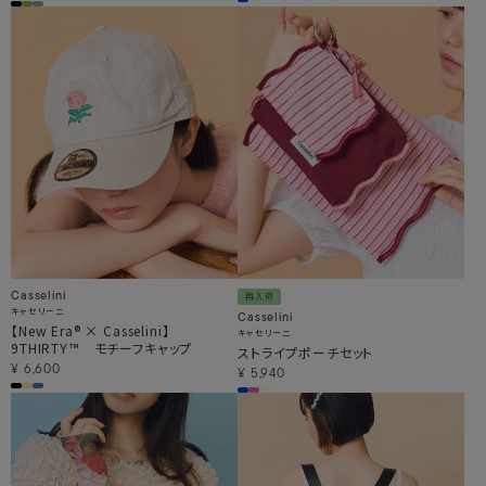
Casselini
再入荷
キャセリーニ
Casselini
【New Era® × Casselini】
キャセリーニ
9THIRTY™ モチーフキャップ
ストライプポーチセット
¥
6,600
¥
5,940