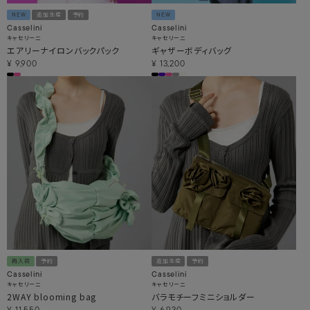
NEW
追加生産
予約
NEW
Casselini
Casselini
キャセリーニ
キャセリーニ
エアリーナイロンバックパック
ギャザーボディバッグ
¥
9,900
¥
13,200
再入荷
予約
追加生産
予約
Casselini
Casselini
キャセリーニ
キャセリーニ
2WAY blooming bag
バラモチーフミニショルダー