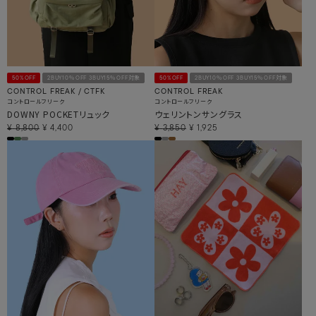
50%OFF
2BUY10％OFF 3BUY15％OFF対象
50%OFF
2BUY10％OFF 3BUY15％OFF対象
CONTROL FREAK / CTFK
CONTROL FREAK
コントロールフリーク
コントロールフリーク
DOWNY POCKETリュック
ウェリントンサングラス
¥
8,800
¥
4,400
¥
3,850
¥
1,925