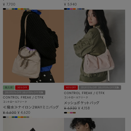
¥
7,700
¥
5,940
再入荷
30%OFF
40%OFF
2BUY10％OFF 3BUY15％OFF対象
2BUY10％OFF 3BUY15％OFF対象
CONTROL FREAK / CTFK
コントロールフリーク
CONTROL FREAK / CTFK
コントロールフリーク
メッシュポケットバッグ
≪撥水≫ナイロン2WAYミニバッグ
¥
6,930
¥
4,158
¥
6,600
¥
4,620