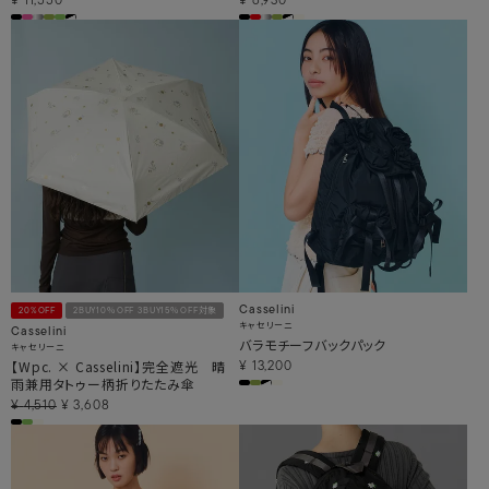
¥
11,550
¥
6,930
Casselini
20%OFF
2BUY10％OFF 3BUY15％OFF対象
キャセリーニ
Casselini
バラモチーフバックパック
キャセリーニ
【Wpc. × Casselini】完全遮光 晴
¥
13,200
雨兼用タトゥー柄折りたたみ傘
¥
4,510
¥
3,608