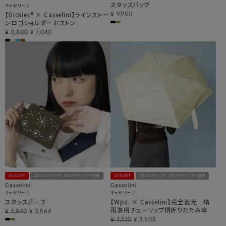
スタッズバッグ
キャセリーニ
【Dickies® × Casselini】ラインストー
¥
9,900
ンロゴショルダーボストン
¥
8,800
¥
7,040
40%OFF
2BUY10％OFF 3BUY15％OFF対象
20%OFF
2BUY10％OFF 3BUY15％OFF対象
Casselini
Casselini
キャセリーニ
キャセリーニ
スタッズポーチ
【Wpc. × Casselini】完全遮光 晴
雨兼用チューリップ柄折りたたみ傘
¥
5,940
¥
3,564
¥
4,510
¥
3,608