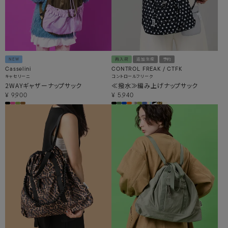
NEW
再入荷
追加生産
予約
Casselini
CONTROL FREAK / CTFK
キャセリーニ
コントロールフリーク
2WAYギャザーナップサック
≪撥水≫編み上げナップサック
¥
9,900
¥
5,940