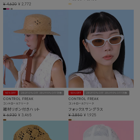
¥
4,620
¥
2,772
50%OFF
2BUY10％OFF 3BUY15％OFF対象
50%OFF
2BUY10％OFF 3BUY15％OFF対象
CONTROL FREAK
CONTROL FREAK
コントロールフリーク
コントロールフリーク
雑材リボン付きハット
フォックスサングラス
¥
6,930
¥
3,465
¥
3,850
¥
1,925