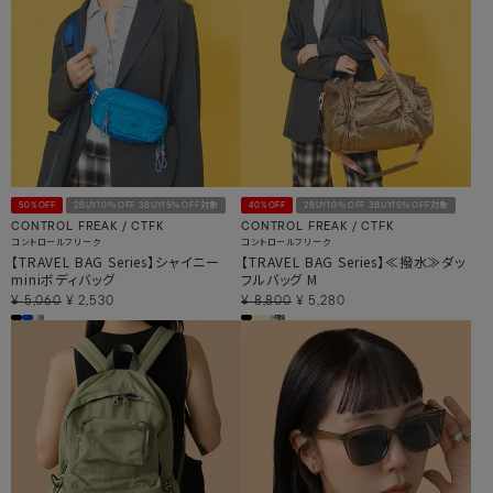
50%OFF
2BUY10％OFF 3BUY15％OFF対象
40%OFF
2BUY10％OFF 3BUY15％OFF対象
CONTROL FREAK / CTFK
CONTROL FREAK / CTFK
コントロールフリーク
コントロールフリーク
【TRAVEL BAG Series】シャイニー
【TRAVEL BAG Series】≪撥水≫ダッ
miniボディバッグ
フルバッグ M
¥
5,060
¥
2,530
¥
8,800
¥
5,280