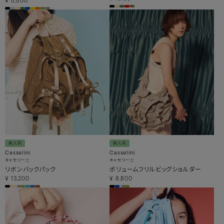
¥
6,600
再入荷
再入荷
Casselini
Casselini
キャセリーニ
キャセリーニ
リボンバックパック
ボリュームフリルビッグショルダー
¥
13,200
¥
8,800