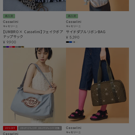
再入荷
再入荷
Casselini
Casselini
キャセリーニ
キャセリーニ
【UMBRO× Casselini】フェイクボア
サイドダブルリボンBAG
ナップサック
¥
5,390
¥
9,900
Casselini
20%OFF
2BUY10％OFF 3BUY15％OFF対象
キャセリーニ
Casselini