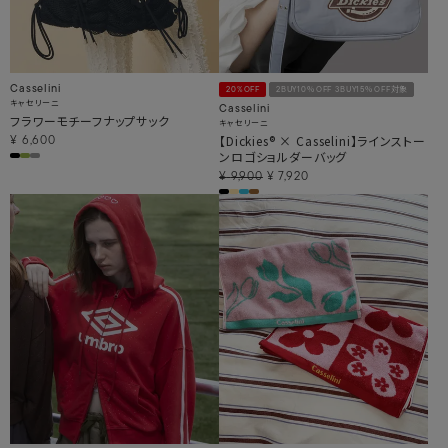
Casselini
20%OFF
2BUY10％OFF 3BUY15％OFF対象
キャセリーニ
Casselini
フラワーモチーフナップサック
キャセリーニ
【Dickies® × Casselini】ラインストー
¥
6,600
ンロゴショルダーバッグ
¥
9,900
¥
7,920