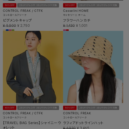
50%OFF
2BUY10％OFF 3BUY15％OFF対象
30%OFF
2BUY10％OFF 3BUY15％OFF対象
CONTROL FREAK / CTFK
Casselini HOME
コントロールフリーク
キャセリーニ ホーム
ピグメントキャップ
フラワーハンカチ
¥
5,500
¥
2,750
¥
1,430
¥
1,001
40%OFF
2BUY10％OFF 3BUY15％OFF対象
50%OFF
2BUY10％OFF 3BUY15％OFF対象
CONTROL FREAK / CTFK
CONTROL FREAK
コントロールフリーク
コントロールフリーク
【TRAVEL BAG Series】シャイニーウ
ラフィアドットラインハット
ォレット
¥
6,930
¥
3,465