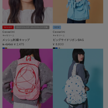
50%OFF
2BUY10％OFF 3BUY15％OFF対象
NEW
Casselini
Casselini
キャセリーニ
キャセリーニ
メッシュ刺繍キャップ
ビッグサイドリボンBAG
¥
4,950
¥
2,475
¥
8,800