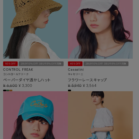
50%OFF
2BUY10％OFF 3BUY15％OFF対象
40%OFF
2BUY10％OFF 3BUY15％OFF対象
CONTROL FREAK
Casselini
コントロールフリーク
キャセリーニ
ペーパーダイヤ透かしハット
フラワーレースキャップ
¥
6,600
¥
3,300
¥
5,940
¥
3,564