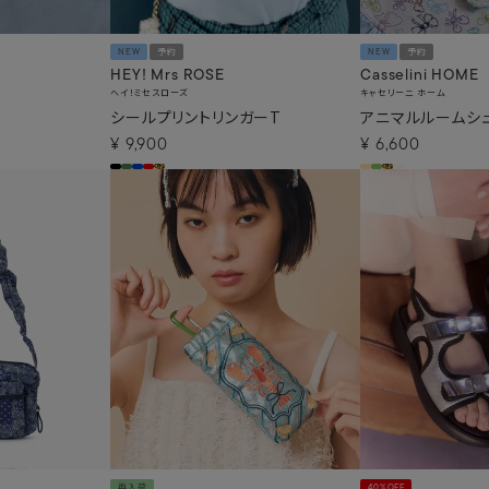
NEW
予約
NEW
予約
HEY! Mrs ROSE
Casselini HOME
ヘイ！ミセスローズ
キャセリーニ ホーム
シールプリントリンガーT
アニマルルームシ
¥
9,900
¥
6,600
再入荷
40%OFF