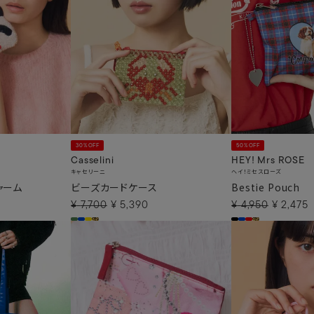
30%OFF
50%OFF
Casselini
HEY! Mrs ROSE
キャセリーニ
ヘイ！ミセスローズ
ャーム
ビーズカードケース
Bestie Pouch
¥
7,700
¥
5,390
¥
4,950
¥
2,475