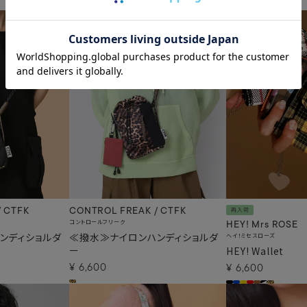
/ CTFK
CONTROL FREAK / CTFK
再入荷
コントロールフリーク
HEY! Mrs ROSE
ンディショルダ
≪撥水≫ナイロンハンディショルダ
ヘイ！ミセスローズ
ー
HEY! Wallet
¥
6,600
¥
6,600