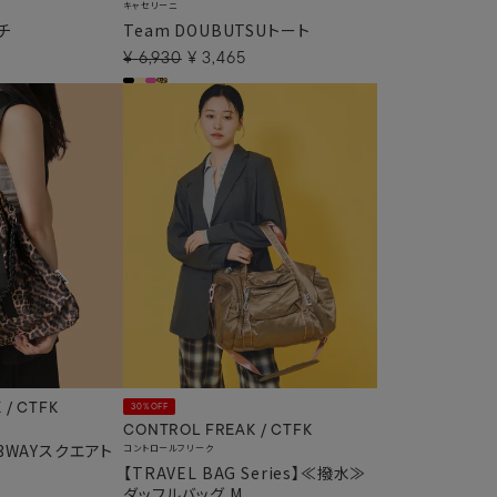
キャセリーニ
チ
Team DOUBUTSUトート
¥
6,930
¥
3,465
 / CTFK
30%OFF
CONTROL FREAK / CTFK
WAYスクエアト
コントロールフリーク
【TRAVEL BAG Series】≪撥水≫
ダッフルバッグ M