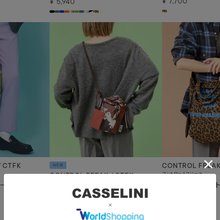
¥
7,700
¥
5,940
/ CTFK
CONTROL FREA
NEW
コントロールフリーク
CONTROL FREAK / CTFK
ードベルトトー
WASHED LOGO
コントロールフリーク
≪撥水≫ナイロンハンディショルダ
¥
7,920
ー
¥
6,600