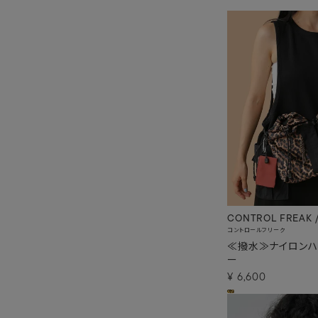
CONTROL FREAK 
コントロールフリーク
≪撥水≫ナイロンハ
ー
¥
6,600