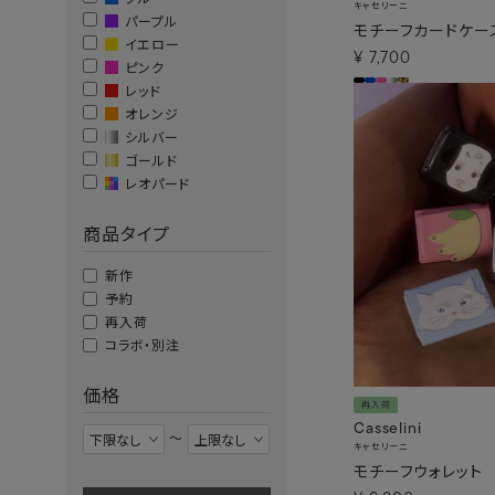
キャセリーニ
パープル
モチーフカードケー
イエロー
¥
7,700
ピンク
レッド
オレンジ
シルバー
ゴールド
レオパード
商品タイプ
新作
予約
再入荷
コラボ・別注
価格
再入荷
Casselini
〜
キャセリーニ
モチーフウォレット