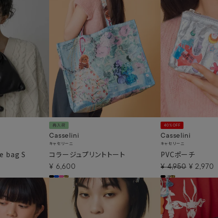
再入荷
40%OFF
Casselini
Casselini
キャセリーニ
キャセリーニ
le bag S
コラージュプリントトート
PVCポーチ
¥
6,600
¥
4,950
¥
2,970