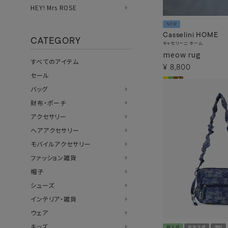
HEY! Mrs ROSE
NEW
Casselini HOME
CATEGORY
キャセリーニ ホーム
meow rug
すべてのアイテム
¥
8,800
セール
バッグ
財布・ポーチ
アクセサリー
ヘアアクセサリー
モバイルアクセサリー
ファッション雑貨
帽子
シューズ
インテリア・雑貨
ウェア
キッズ
再入荷
追加生産
予約