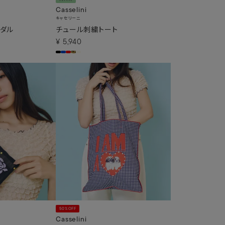
Casselini
キャセリーニ
ンダル
チュール刺繍トート
¥
5,940
50%OFF
Casselini