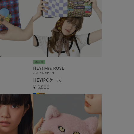
再入荷
HEY! Mrs ROSE
ヘイ！ミセスローズ
HEY!PCケース
¥
5,500