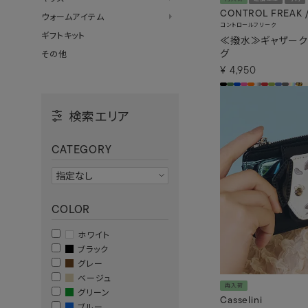
CONTROL FREAK 
ウォームアイテム
コントロールフリーク
ギフトキット
≪撥水≫ギャザーク
グ
その他
¥
4,950
検索エリア
CATEGORY
COLOR
ホワイト
ブラック
グレー
ベージュ
再入荷
グリーン
Casselini
ブルー