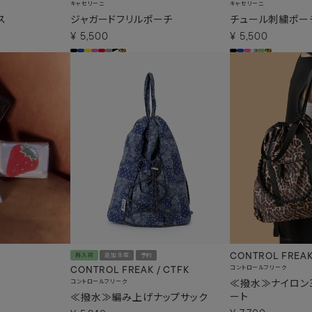
キャセリーニ
キャセリーニ
ス
ジャガードフリルポーチ
チュール刺繍ポー
¥
5,500
¥
5,500
CONTROL FREAK
再入荷
追加生産
予約
コントロールフリーク
CONTROL FREAK / CTFK
≪撥水≫ナイロン3
コントロールフリーク
ート
≪撥水≫編み上げナップサック