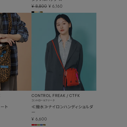
¥
8,800
¥
6,160
K
CONTROL FREAK / CTFK
コントロールフリーク
トート
≪撥水≫ナイロンハンディショルダ
ー
¥
6,600