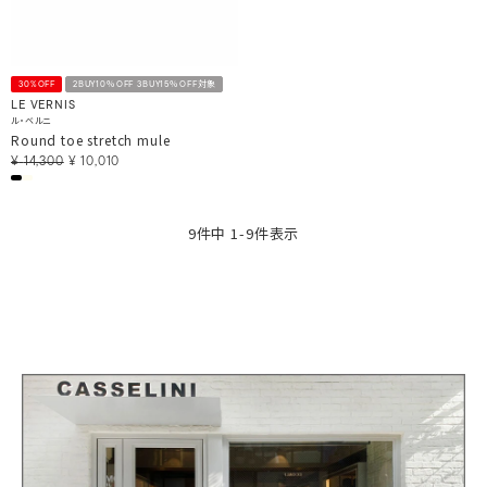
30%OFF
2BUY10％OFF 3BUY15％OFF対象
LE VERNIS
ル・ベルニ
Round toe stretch mule
¥
14,300
¥
10,010
9
件中
1
-
9
件表示