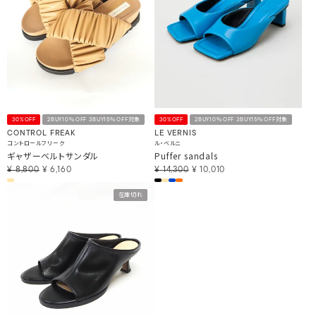
30%OFF
2BUY10％OFF 3BUY15％OFF対象
30%OFF
2BUY10％OFF 3BUY15％OFF対象
CONTROL FREAK
LE VERNIS
コントロールフリーク
ル・ベルニ
ギャザーベルトサンダル
Puffer sandals
¥
8,800
¥
6,160
¥
14,300
¥
10,010
在庫切れ