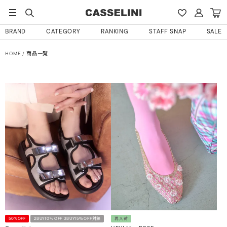
BRAND
CATEGORY
RANKING
STAFF SNAP
SALE
HOME
商品一覧
50%OFF
2BUY10％OFF 3BUY15％OFF対象
再入荷