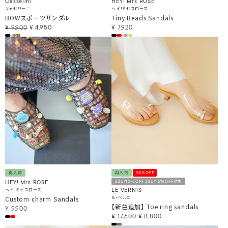
Casselini
HEY! Mrs ROSE
キャセリーニ
ヘイ！ミセスローズ
BOWスポーツサンダル
Tiny Beads Sandals
¥
9,900
¥
4,950
¥
7,920
再入荷
再入荷
50%OFF
2BUY10％OFF 3BUY15％OFF対象
HEY! Mrs ROSE
ヘイ！ミセスローズ
LE VERNIS
Custom charm Sandals
ル・ベルニ
【新色追加】 Toe ring sandals
¥
9,900
¥
17,600
¥
8,800