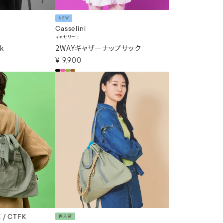
NEW
Casselini
キャセリーニ
k
2WAYギャザーナップサック
¥
9,900
 / CTFK
再入荷