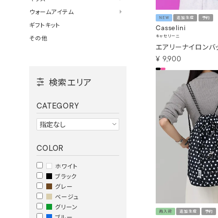
ウォームアイテム
NEW
追加生産
予約
ギフトキット
Casselini
キャセリーニ
その他
エアリーナイロンバ
¥
9,900
検索エリア
CATEGORY
COLOR
ホワイト
ブラック
グレー
ベージュ
グリーン
再入荷
追加生産
予約
ブルー