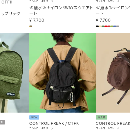
コントロールフリーク
コントロールフリーク
/ CTFK
≪撥水≫ナイロン3WAYスクエアト
≪撥水≫ナイロン3
ート
ート
ップサック
¥
7,700
¥
7,700
NEW
再入荷
対象
CONTROL FREAK / CTFK
CONTROL FREAK
コントロールフリーク
コントロールフリーク