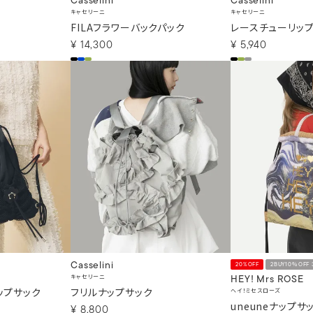
Casselini
Casselini
キャセリーニ
キャセリーニ
FILAフラワーバックパック
レースチューリッ
¥
14,300
¥
5,940
Casselini
20%OFF
2BUY10％OFF
キャセリーニ
HEY! Mrs ROSE
ップサック
フリルナップサック
ヘイ！ミセスローズ
uneuneナップサ
¥
8,800