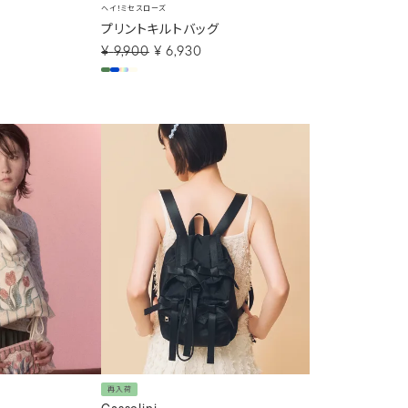
ヘイ！ミセスローズ
プリントキルトバッグ
¥
9,900
¥
6,930
再入荷