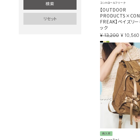
コントロールフリーク
【OUTDOOR
PRODUCTS×CON
FREAK】ペイズリ
ック
¥
13,200
¥
10,560
再入荷