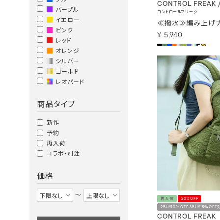
CONTROL FREAK 
パープル
コントロールフリーク
イエロー
≪撥水≫編み上げナ
ピンク
¥
5,940
レッド
オレンジ
シルバー
ゴールド
レオパード
商品タイプ
新作
予約
再入荷
コラボ・別注
価格
〜
再入荷
20%OFF
2BUY10％OFF 3BUY15％OFF
CONTROL FREAK