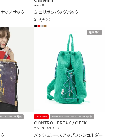
Casselini
キャセリーニ
プナップサック
ミニリボンバッグパック
¥
9,900
在庫切れ
 3BUY15％OFF対象
30%OFF
2BUY10％OFF 3BUY15％OFF対象
CONTROL FREAK / CTFK
コントロールフリーク
ック
メッシュレースアップワンショルダー