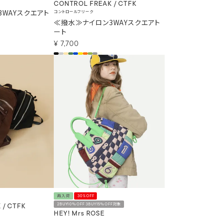
CONTROL FREAK / CTFK
WAYスクエアト
コントロールフリーク
≪撥水≫ナイロン3WAYスクエアト
ート
¥
7,700
再入荷
30%OFF
2BUY10％OFF 3BUY15％OFF対象
 / CTFK
HEY! Mrs ROSE