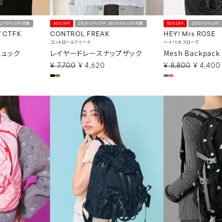
BUY15％OFF対象
40%OFF
2BUY10％OFF 3BUY15％OFF対象
50%OFF
2BUY10％OFF
/ CTFK
CONTROL FREAK
HEY! Mrs ROSE
コントロールフリーク
ヘイ！ミセスローズ
リュック
レイヤードレースナップザック
Mesh Backpack
¥
7,700
¥
4,620
¥
8,800
¥
4,400