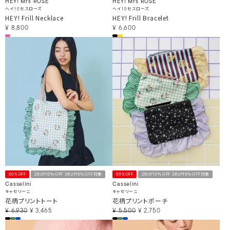
HEY! Mrs ROSE
HEY! Mrs ROSE
ヘイ！ミセスローズ
ヘイ！ミセスローズ
HEY! Frill Necklace
HEY! Frill Bracelet
¥
8,800
¥
6,600
50%OFF
2BUY10％OFF 3BUY15％OFF対象
50%OFF
2BUY10％OFF 3BUY15％OFF対象
Casselini
Casselini
キャセリーニ
キャセリーニ
花柄プリントトート
花柄プリントポーチ
¥
6,930
¥
3,465
¥
5,500
¥
2,750