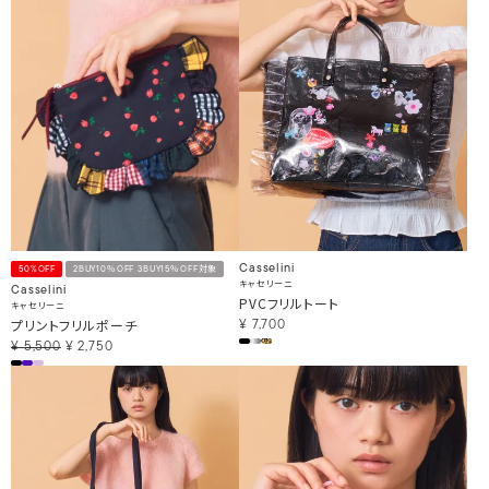
Casselini
50%OFF
2BUY10％OFF 3BUY15％OFF対象
キャセリーニ
Casselini
PVCフリルトート
キャセリーニ
プリントフリルポーチ
¥
7,700
¥
5,500
¥
2,750