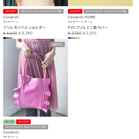
20%OFF
2BUY10％OFF 3BUY15％OFF対象
20%OFF
2BUY10％OFF 3BUY15％OFF対象
Casselini
Casselini HOME
キャセリーニ
キャセリーニ ホーム
フリルモバイルショルダー
PVCフリルミニ鉢カバー
¥
6,600
¥
5,280
¥
2,750
¥
2,200
在庫切れ
再入荷
20%OFF
2BUY10％OFF 3BUY15％OFF対象
Casselini
キャセリーニ