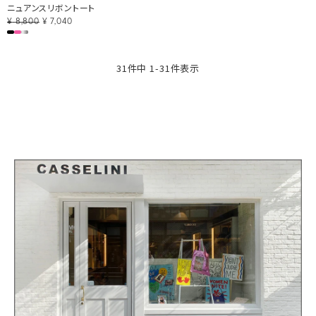
ニュアンスリボントート
¥
8,800
¥
7,040
31
件中
1
-
31
件表示