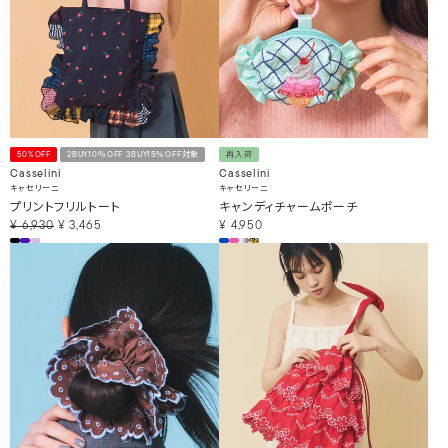
50%OFF
2BUY10％OFF 3BUY15％OFF対象
再入荷
Casselini
Casselini
キャセリーニ
キャセリーニ
プリントフリルトート
キャンディチャームポーチ
¥
6,930
¥
3,465
¥
4,950