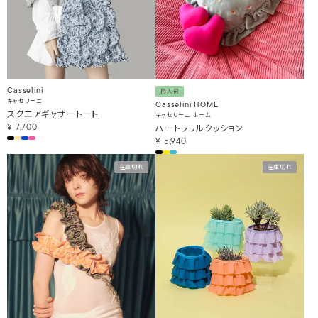
Casselini
再入荷
キャセリーニ
Casselini HOME
スクエアギャザートート
キャセリーニ ホーム
ハートフリルクッション
¥
7,700
¥
5,940
在庫切れ
在庫切れ