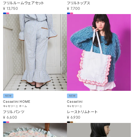
フリルルームウェアセット
フリルトップス
¥
13,750
¥
7,700
NEW
NEW
Casselini HOME
Casselini
キャセリーニ ホーム
キャセリーニ
フリルパンツ
レーストリムトート
¥
6,600
¥
6,930