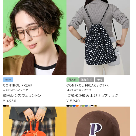
NEW
再入荷
追加生産
予約
CONTROL FREAK
CONTROL FREAK / CTFK
コントロールフリーク
コントロールフリーク
調光レンズウェリントン
≪撥水≫編み上げナップサック
¥
4,950
¥
5,940