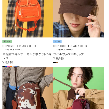
再入荷
NEW
CONTROL FREAK / CTFK
CONTROL FREAK / CTFK
コントロールフリーク
コントロールフリーク
≪撥水≫ギャザーマルチポケットショ
ツイルワッペンキャップ
ルダー
¥
5,940
¥
5,940