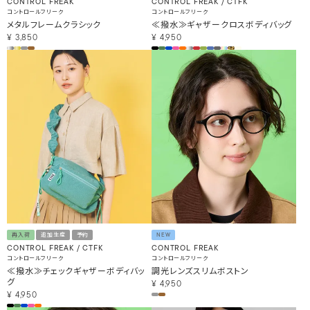
CONTROL FREAK
CONTROL FREAK / CTFK
コントロールフリーク
コントロールフリーク
メタルフレームクラシック
≪撥水≫ギャザークロスボディバッグ
¥
3,850
¥
4,950
再入荷
追加生産
予約
NEW
CONTROL FREAK / CTFK
CONTROL FREAK
コントロールフリーク
コントロールフリーク
≪撥水≫チェックギャザーボディバッ
調光レンズスリムボストン
グ
¥
4,950
¥
4,950