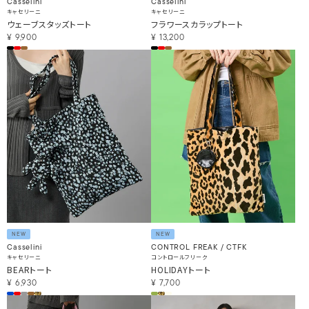
Casselini
Casselini
キャセリーニ
キャセリーニ
ウェーブスタッズトート
フラワースカラップトート
¥
9,900
¥
13,200
NEW
NEW
Casselini
CONTROL FREAK / CTFK
キャセリーニ
コントロールフリーク
BEARトート
HOLIDAYトート
¥
6,930
¥
7,700