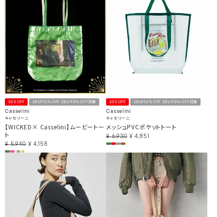
30%OFF
2BUY10％OFF 3BUY15％OFF対象
30%OFF
2BUY10％OFF 3BUY15％OFF対象
Casselini
Casselini
キャセリーニ
キャセリーニ
【WICKED× Casselini】ムービートー
メッシュPVCポケットトート
ト
¥
6,930
¥
4,851
¥
5,940
¥
4,158