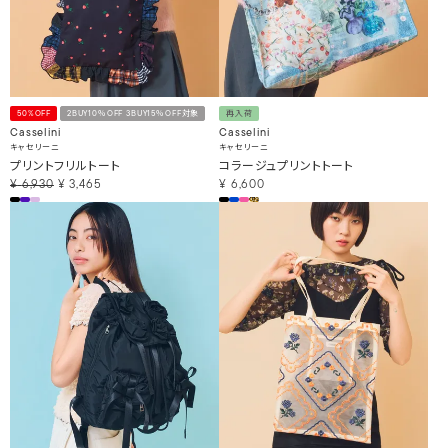
50%OFF
2BUY10％OFF 3BUY15％OFF対象
再入荷
Casselini
Casselini
キャセリーニ
キャセリーニ
プリントフリルトート
コラージュプリントトート
¥
6,930
¥
3,465
¥
6,600