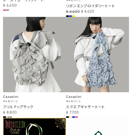
キャセリーニ
リボンエンブロイダリートート
¥
6,600
¥
6,600
¥
4,620
Casselini
Casselini
キャセリーニ
キャセリーニ
フリルナップサック
スクエアギャザートート
¥
8,800
¥
7,700