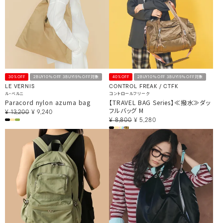
30%OFF
2BUY10％OFF 3BUY15％OFF対象
40%OFF
2BUY10％OFF 3BUY15％OFF対象
LE VERNIS
CONTROL FREAK / CTFK
ル・ベルニ
コントロールフリーク
Paracord nylon azuma bag
【TRAVEL BAG Series】≪撥水≫ダッ
フルバッグ M
¥
13,200
¥
9,240
¥
8,800
¥
5,280