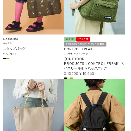
Casselini
再入荷
20%OFF
キャセリーニ
2BUY10％OFF 3BUY15％OFF対象
スタッズバッグ
CONTROL FREAK
コントロールフリーク
¥
9,900
【OUTDOOR
PRODUCTS×CONTROL FREAK】ペ
イズリーキルトバッグパック
¥
13,200
¥
10,560