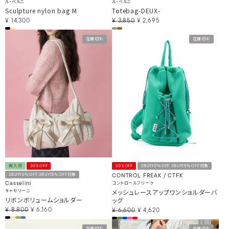
ル・ベルニ
ル・ベルニ
Sculpture nylon bag M
Totebag-DEUX-
¥
14,300
¥
3,850
¥
2,695
在庫切れ
在庫切れ
再入荷
30%OFF
30%OFF
2BUY10％OFF 3BUY15％OFF対象
2BUY10％OFF 3BUY15％OFF対象
CONTROL FREAK / CTFK
コントロールフリーク
Casselini
キャセリーニ
メッシュレースアップワンショルダーバ
リボンボリュームショルダー
ッグ
¥
8,800
¥
6,160
¥
6,600
¥
4,620