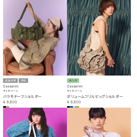
追加生産
予約
再入荷
Casselini
Casselini
キャセリーニ
キャセリーニ
バラモチーフショルダー
ボリュームフリルビッグショルダー
¥
8,800
¥
8,800