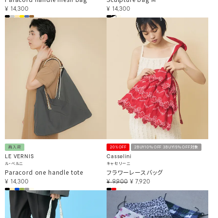
¥
14,300
¥
14,300
再入荷
20%OFF
2BUY10％OFF 3BUY15％OFF対象
LE VERNIS
Casselini
ル・ベルニ
キャセリーニ
Paracord one handle tote
フラワーレースバッグ
¥
14,300
¥
9,900
¥
7,920