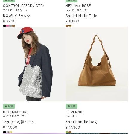
再入荷
再入荷
CONTROL FREAK / CTFK
HEY! Mrs ROSE
コントロールフリーク
ヘイ！ミセスローズ
DOWNYリュック
Shield Motif Tote
¥
7,920
¥
8,800
再入荷
再入荷
HEY! Mrs ROSE
LE VERNIS
ヘイ！ミセスローズ
ル・ベルニ
フラワー刺繍トート
Knot handle bag
¥
11,000
¥
14,300