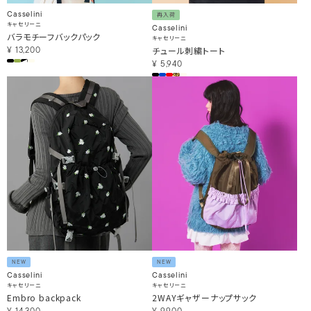
Casselini
再入荷
キャセリーニ
Casselini
バラモチーフバックパック
キャセリーニ
チュール刺繍トート
¥
13,200
¥
5,940
NEW
NEW
Casselini
Casselini
キャセリーニ
キャセリーニ
Embro backpack
2WAYギャザーナップサック