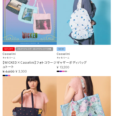
50%OFF
2BUY10％OFF 3BUY15％OFF対象
NEW
Casselini
Casselini
キャセリーニ
キャセリーニ
【WICKED×Casselini】フォトコラージ
ギャザーボディバッグ
ュトート
¥
13,200
¥
6,600
¥
3,300