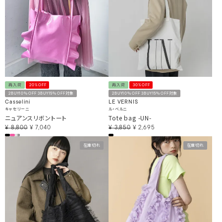
再入荷
20%OFF
再入荷
30%OFF
2BUY10％OFF 3BUY15％OFF対象
2BUY10％OFF 3BUY15％OFF対象
Casselini
LE VERNIS
キャセリーニ
ル・ベルニ
ニュアンスリボントート
Tote bag -UN-
¥
8,800
¥
7,040
¥
3,850
¥
2,695
在庫切れ
在庫切れ