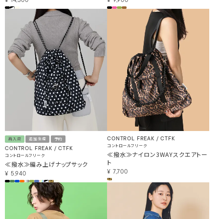
¥
14,300
¥
9,900
CONTROL FREAK / CTFK
再入荷
追加生産
予約
コントロールフリーク
CONTROL FREAK / CTFK
≪撥水≫ナイロン3WAYスクエアトー
コントロールフリーク
ト
≪撥水≫編み上げナップサック
¥
7,700
¥
5,940