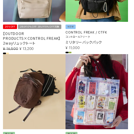
20%OFF
2BUY10％OFF 3BUY15％OFF対象
NEW
【OUTDOOR
CONTROL FREAK / CTFK
コントロールフリーク
PRODUCTS×CONTROL FREAK】
ミリタリーバックパック
2wayリュックトート
¥
11,000
¥
16,500
¥
13,200