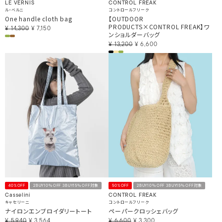
LE VERNIS
CONTROL FREAK
ル・ベルニ
コントロールフリーク
One handle cloth bag
【OUTDOOR
PRODUCTS×CONTROL FREAK】ワ
¥
14,300
¥
7,150
ンショルダーバッグ
¥
13,200
¥
6,600
40%OFF
2BUY10％OFF 3BUY15％OFF対象
50%OFF
2BUY10％OFF 3BUY15％OFF対象
Casselini
CONTROL FREAK
キャセリーニ
コントロールフリーク
ナイロンエンブロイダリートート
ペーパークロッシェバッグ
¥
5,940
¥
3,564
¥
6,600
¥
3,300