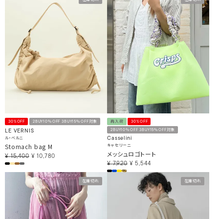
在庫切れ
在庫切れ
30%OFF
2BUY10％OFF 3BUY15％OFF対象
再入荷
30%OFF
2BUY10％OFF 3BUY15％OFF対象
LE VERNIS
ル・ベルニ
Casselini
Stomach bag M
キャセリーニ
メッシュロゴトート
¥
15,400
¥
10,780
¥
7,920
¥
5,544
在庫切れ
在庫切れ