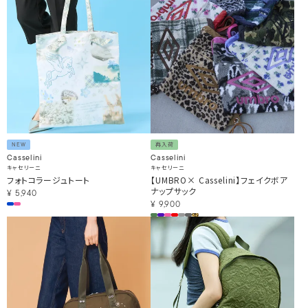
NEW
再入荷
Casselini
Casselini
キャセリーニ
キャセリーニ
フォトコラージュトート
【UMBRO× Casselini】フェイクボア
ナップサック
¥
5,940
¥
9,900