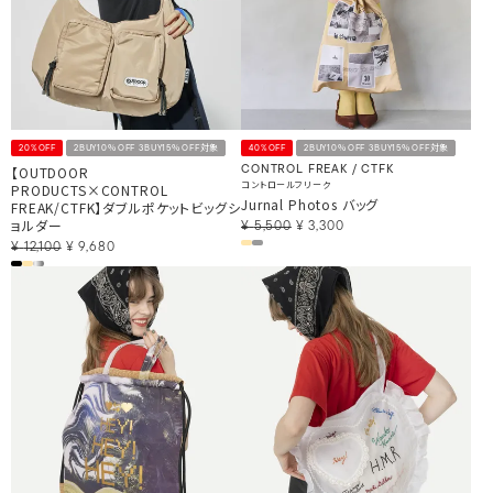
20%OFF
2BUY10％OFF 3BUY15％OFF対象
40%OFF
2BUY10％OFF 3BUY15％OFF対象
【OUTDOOR
CONTROL FREAK / CTFK
コントロールフリーク
PRODUCTS×CONTROL
Jurnal Photos バッグ
FREAK/CTFK】ダブルポケットビッグシ
ョルダー
¥
5,500
¥
3,300
¥
12,100
¥
9,680