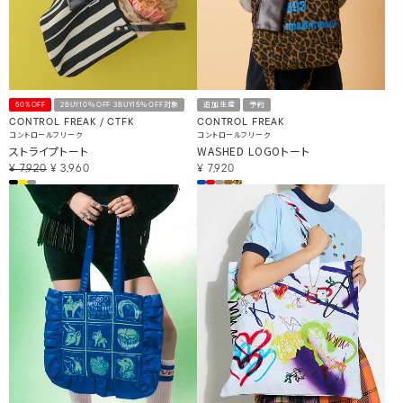
50%OFF
2BUY10％OFF 3BUY15％OFF対象
追加生産
予約
CONTROL FREAK / CTFK
CONTROL FREAK
コントロールフリーク
コントロールフリーク
ストライプトート
WASHED LOGOトート
¥
7,920
¥
3,960
¥
7,920