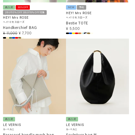
再入荷
30%OFF
NEW
予約
2BUY10％OFF 3BUY15％OFF対象
HEY! Mrs ROSE
ヘイ！ミセスローズ
HEY! Mrs ROSE
ヘイ！ミセスローズ
Bestie TOTE
Handkerchief BAG
¥
5,500
¥
11,000
¥
7,700
再入荷
再入荷
LE VERNIS
LE VERNIS
ル・ベルニ
ル・ベルニ
Paracord handle mesh bag
Sculpture bag M