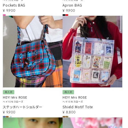
Pockets BAG
Apron BAG
¥
9,900
¥
9,900
再入荷
再入荷
HEY! Mrs ROSE
HEY! Mrs ROSE
ヘイ！ミセスローズ
ヘイ！ミセスローズ
ステッチハートショルダー
Shield Motif Tote
¥
9,900
¥
8,800