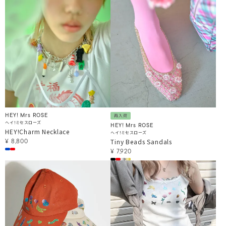
HEY! Mrs ROSE
再入荷
ヘイ！ミセスローズ
HEY! Mrs ROSE
HEY!Charm Necklace
ヘイ！ミセスローズ
Tiny Beads Sandals
¥
8,800
¥
7,920