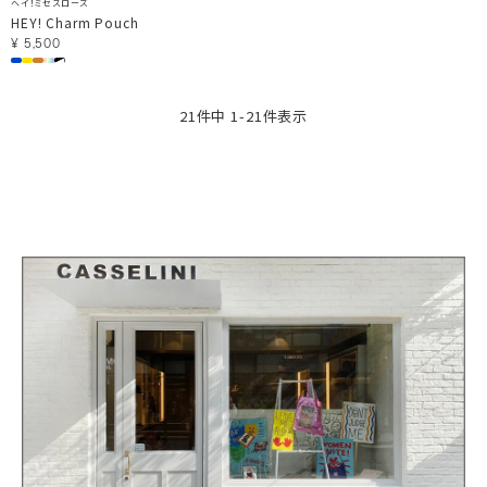
ヘイ！ミセスローズ
HEY! Charm Pouch
¥
5,500
21
件中
1
-
21
件表示