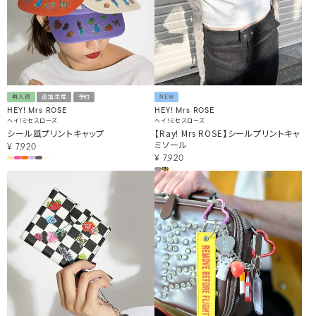
再入荷
追加生産
予約
NEW
HEY! Mrs ROSE
HEY! Mrs ROSE
ヘイ！ミセスローズ
ヘイ！ミセスローズ
シール風プリントキャップ
【Ray! Mrs ROSE】シールプリントキャ
ミソール
¥
7,920
¥
7,920