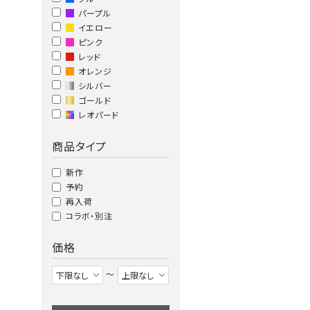
パープル
イエロー
ピンク
レッド
オレンジ
シルバー
ゴールド
レオパード
商品タイプ
新作
予約
再入荷
コラボ・別注
価格
〜