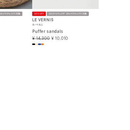
 3BUY15％OFF対象
30%OFF
2BUY10％OFF 3BUY15％OFF対象
LE VERNIS
ル・ベルニ
Puffer sandals
¥
14,300
¥
10,010