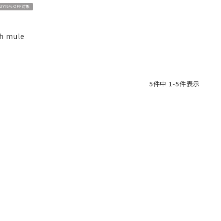
BUY15％OFF対象
ch mule
5
件中
1
-
5
件表示