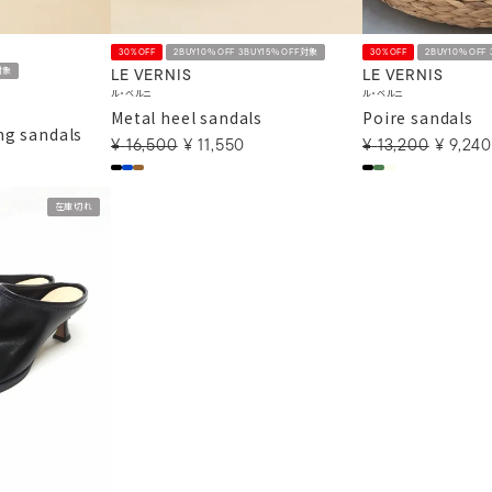
30%OFF
2BUY10％OFF 3BUY15％OFF対象
30%OFF
2BUY10％OFF
対象
LE VERNIS
LE VERNIS
ル・ベルニ
ル・ベルニ
Metal heel sandals
Poire sandals
g sandals
¥
16,500
¥
11,550
¥
13,200
¥
9,240
在庫切れ