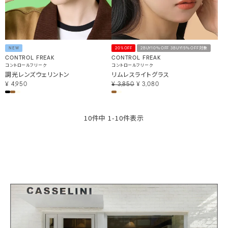
NEW
20%OFF
2BUY10％OFF 3BUY15％OFF対象
CONTROL FREAK
CONTROL FREAK
コントロールフリーク
コントロールフリーク
調光レンズウェリントン
リムレスライトグラス
¥
4,950
¥
3,850
¥
3,080
10
件中
1
-
10
件表示