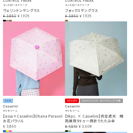
CONTROL FREAK
CONTROL FREAK
コントロールフリーク
コントロールフリーク
ウェリントンサングラス
フォックスサングラス
¥
3,850
¥
1,925
¥
3,850
¥
1,925
NEW
20%OFF
2BUY10％OFF 3BUY15％OFF対象
Casselini
Casselini
キャセリーニ
キャセリーニ
【assa×Casselini】Ohana Parasol
【Wpc. × Casselini】完全遮光 晴
お花パラソル
雨兼用タトゥー柄折りたたみ傘
¥
3,850
¥
4,510
¥
3,608