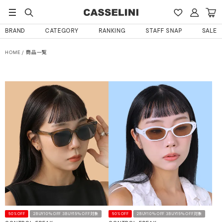
BRAND
CATEGORY
RANKING
STAFF SNAP
SALE
HOME
商品一覧
50%OFF
2BUY10％OFF 3BUY15％OFF対象
50%OFF
2BUY10％OFF 3BUY15％OFF対象