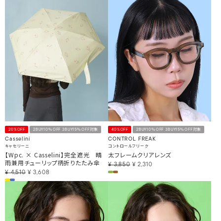
20%OFF
2BUY10％OFF 3BUY15％OFF対象
40%OFF
2BUY10％OFF 3BUY15％OFF対象
Casselini
CONTROL FREAK
キャセリーニ
コントロールフリーク
【Wpc. × Casselini】完全遮光 晴
太フレームクリアレンズ
雨兼用チューリップ柄折りたたみ傘
¥
3,850
¥
2,310
¥
4,510
¥
3,608