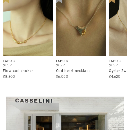
LAPUIS
LAPUIS
LAPUIS
ラピュイ
ラピュイ
ラピュイ
Flow coil choker
Coil heart necklace
Oyster 2wa
¥8,800
¥6,050
¥4,620