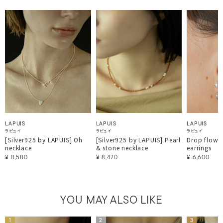
LAPUIS
LAPUIS
LAPUIS
ラピュイ
ラピュイ
ラピュイ
[Silver925 by LAPUIS] Oh
[Silver925 by LAPUIS] Pearl
Drop flow c
necklace
& stone necklace
earrings
¥
8,580
¥
8,470
¥
6,600
YOU MAY ALSO LIKE
1
2
3