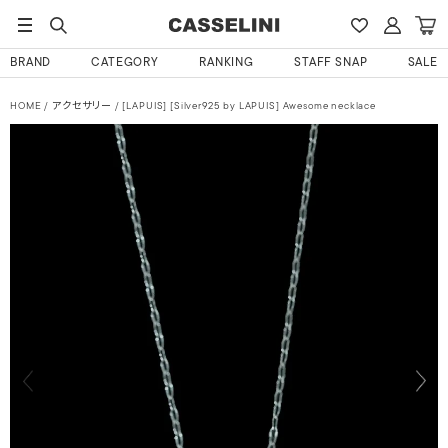
BRAND
CATEGORY
RANKING
STAFF SNAP
SALE
HOME
アクセサリー
[LAPUIS] [Silver925 by LAPUIS] Awesome necklace