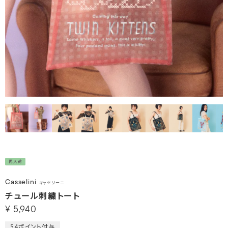
再入荷
Casselini
キャセリーニ
チュール刺繍トート
¥
5,940
54
ポイント付与