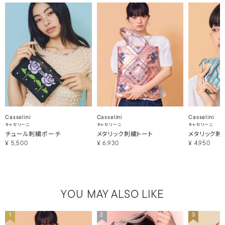
Casselini
Casselini
Casselini
キャセリーニ
キャセリーニ
キャセリーニ
チュール刺繍ポーチ
メタリック刺繍トート
メタリック刺
¥
5,500
¥
6,930
¥
4,950
YOU MAY ALSO LIKE
1
2
3