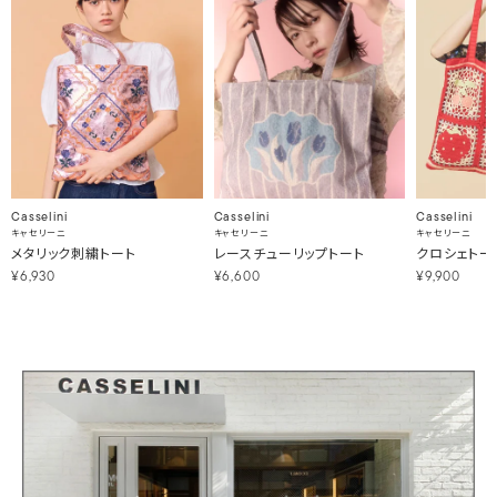
Casselini
Casselini
Casselini
キャセリーニ
キャセリーニ
キャセリーニ
メタリック刺繍トート
レースチューリップトート
クロシェトー
¥6,930
¥6,600
¥9,900