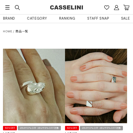
BRAND
CATEGORY
RANKING
STAFF SNAP
SALE
HOME
商品一覧
50%OFF
2BUY10％OFF 3BUY15％OFF対象
50%OFF
2BUY10％OFF 3BUY15％OFF対象