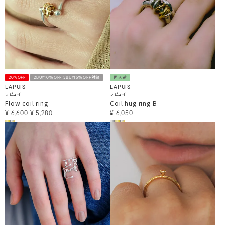
20%OFF
2BUY10％OFF 3BUY15％OFF対象
再入荷
LAPUIS
LAPUIS
ラピュイ
ラピュイ
Flow coil ring
Coil hug ring B
¥
6,600
¥
5,280
¥
6,050