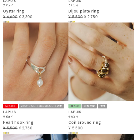
LAPUIS
LAPUIS
ラピュイ
ラピュイ
Oyster ring
Bijou plate ring
¥
6,600
¥
3,300
¥
5,500
¥
2,750
50%OFF
2BUY10％OFF 3BUY15％OFF対象
再入荷
追加生産
予約
LAPUIS
LAPUIS
ラピュイ
ラピュイ
Pearl hook ring
Coil around ring
¥
5,500
¥
2,750
¥
5,500