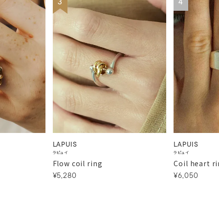
3
4
LAPUIS
LAPUIS
ラピュイ
ラピュイ
Flow coil ring
Coil heart r
¥5,280
¥6,050