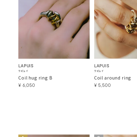
LAPUIS
LAPUIS
ラピュイ
ラピュイ
Coil hug ring B
Coil around ring
¥
6,050
¥
5,500