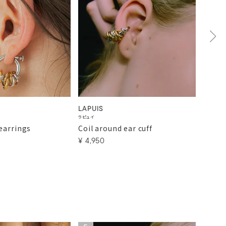
LAPUIS
LAPUI
ラピュイ
ラピュイ
earrings
Coil around ear cuff
Coil 
¥
4,950
¥
8,8