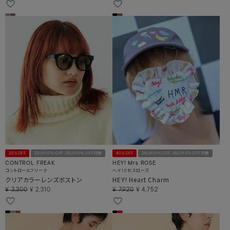
30%OFF
2BUY10％OFF 3BUY15％OFF対象
40%OFF
2BUY10％OFF 3BUY15％OFF対象
CONTROL FREAK
HEY! Mrs ROSE
コントロールフリーク
ヘイ！ミセスローズ
クリアカラーレンズボストン
HEY! Heart Charm
¥
3,300
¥
2,310
¥
7,920
¥
4,752