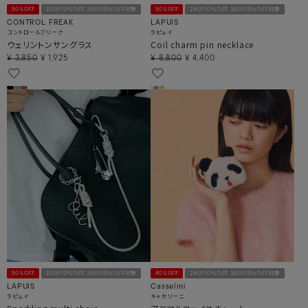
50%OFF
2BUY10％OFF 3BUY15％OFF対象
50%OFF
2BUY10％OFF 3BUY15％OFF対象
CONTROL FREAK
LAPUIS
コントロールフリーク
ラピュイ
ウェリントンサングラス
Coil charm pin necklace
¥
3,850
¥
1,925
¥
8,800
¥
4,400
50%OFF
2BUY10％OFF 3BUY15％OFF対象
40%OFF
2BUY10％OFF 3BUY15％OFF対象
LAPUIS
Casselini
ラピュイ
キャセリーニ