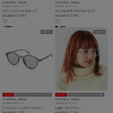
CONTROL FREAK
CONTROL FREAK
コントロールフリーク
コントロールフリーク
ラインリブニットグローブ
コンチョ付きスマホストラップ
¥
5,500
¥
3,850
¥
4,400
¥
3,080
在庫切れ
在庫切れ
30%OFF
2BUY10％OFF 3BUY15％OFF対象
30%OFF
2BUY10％OFF 3BUY15％OFF対象
CONTROL FREAK
CONTROL FREAK
コントロールフリーク
コントロールフリーク
スリムフレームカラーボストン
Light ウェリントン
¥
3,300
¥
2,310
¥
3,300
¥
2,310