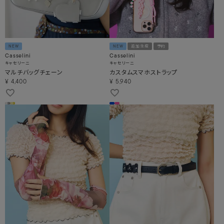
NEW
NEW
追加生産
予約
Casselini
Casselini
キャセリーニ
キャセリーニ
マルチバッグチェーン
カスタムスマホストラップ
¥
4,400
¥
5,940