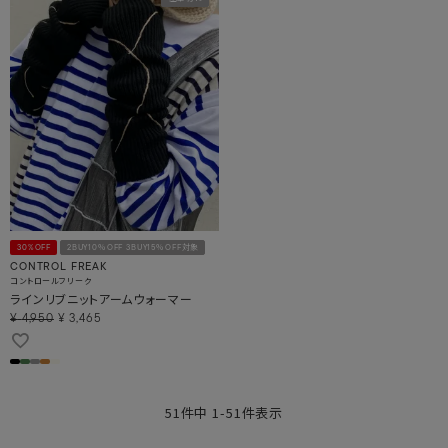
30%OFF
2BUY10％OFF 3BUY15％OFF対象
CONTROL FREAK
コントロールフリーク
ラインリブニットアームウォーマー
¥
4,950
¥
3,465
51
件中
1
-
51
件表示