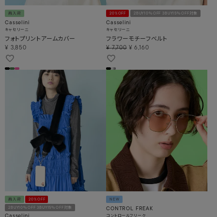
再入荷
20%OFF
2BUY10％OFF 3BUY15％OFF対象
Casselini
Casselini
キャセリーニ
キャセリーニ
フォトプリントアームカバー
フラワーモチーフベルト
¥
3,850
¥
7,700
¥
6,160
再入荷
20%OFF
NEW
2BUY10％OFF 3BUY15％OFF対象
CONTROL FREAK
コントロールフリーク
Casselini