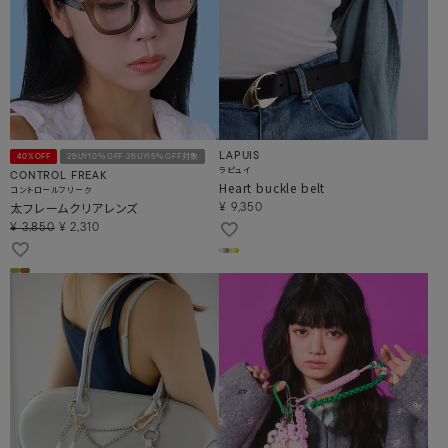
LAPUIS
40%OFF
2BUY10％OFF 3BUY15％OFF対象
ラピュイ
CONTROL FREAK
Heart buckle belt
コントロールフリーク
太フレームクリアレンズ
¥
9,350
¥
3,850
¥
2,310