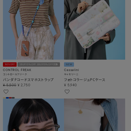
50%OFF
2BUY10％OFF 3BUY15％OFF対象
NEW
CONTROL FREAK
Casselini
コントロールフリーク
キャセリーニ
バンダナコードスマホストラップ
フォトコラージュPCケース
¥
5,500
¥
2,750
¥
5,940