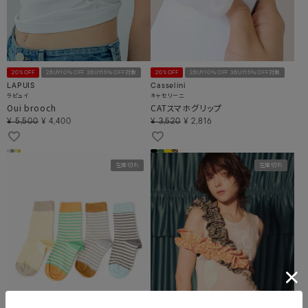
20%OFF
2BUY10％OFF 3BUY15％OFF対象
20%OFF
2BUY10％OFF 3BUY15％OFF対象
LAPUIS
Casselini
ラピュイ
キャセリーニ
Oui brooch
CATスマホグリップ
¥
5,500
¥
4,400
¥
3,520
¥
2,816
在庫切れ
在庫切れ