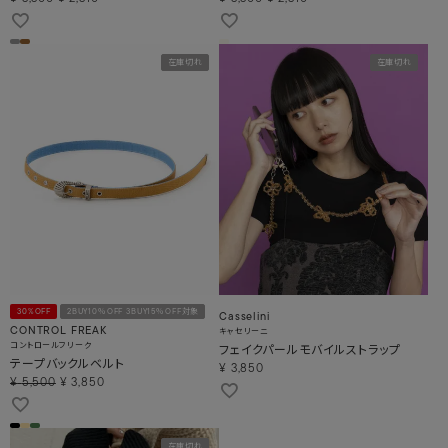
在庫切れ
在庫切れ
30%OFF
2BUY10％OFF 3BUY15％OFF対象
Casselini
キャセリーニ
CONTROL FREAK
コントロールフリーク
フェイクパールモバイルストラップ
テープバックルベルト
¥
3,850
¥
5,500
¥
3,850
在庫切れ