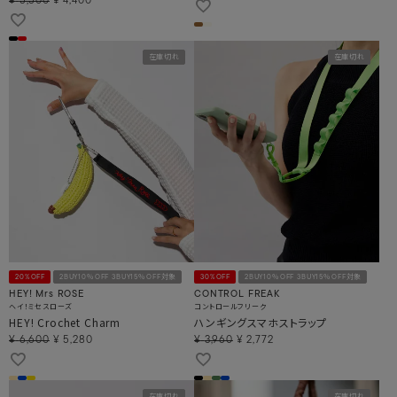
¥
5,500
¥
4,400
在庫切れ
在庫切れ
20%OFF
2BUY10％OFF 3BUY15％OFF対象
30%OFF
2BUY10％OFF 3BUY15％OFF対象
HEY! Mrs ROSE
CONTROL FREAK
ヘイ！ミセスローズ
コントロールフリーク
HEY! Crochet Charm
ハンギングスマホストラップ
¥
6,600
¥
5,280
¥
3,960
¥
2,772