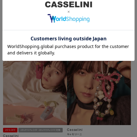
Casselini
20%OFF
2BUY10％OFF 3BUY15％OFF対象
キャセリーニ
Casselini
MARINEソックス
キャセリーニ
フリルモバイルショルダー
¥
1,100
¥
6,600
¥
5,280
在庫切れ
在庫切れ
Casselini
20%OFF
2BUY10％OFF 3BUY15％OFF対象
キャセリーニ
Casselini