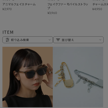
アニマルフェイスチャーム
フェイクファーモバイルストラッ
チャームス
プ
¥2,970
¥4,950
¥3,960
ITEM
絞り込み検索
並び替え