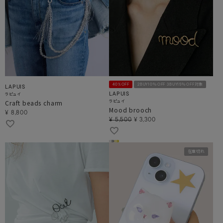
40%OFF
2BUY10％OFF 3BUY15％OFF対象
LAPUIS
ラピュイ
LAPUIS
ラピュイ
Craft beads charm
Mood brooch
¥
8,800
¥
5,500
¥
3,300
在庫切れ