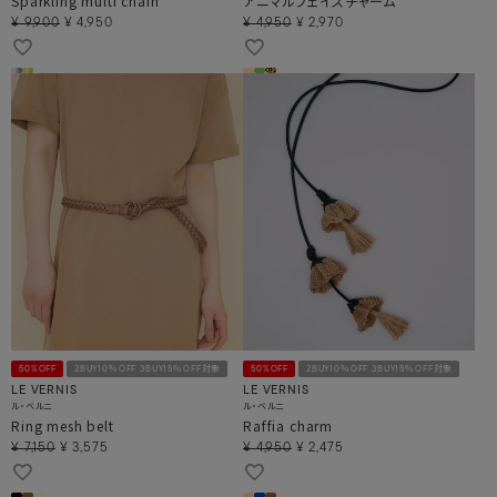
Sparkling multi chain
アニマルフェイスチャーム
¥
9,900
¥
4,950
¥
4,950
¥
2,970
50%OFF
2BUY10％OFF 3BUY15％OFF対象
50%OFF
2BUY10％OFF 3BUY15％OFF対象
LE VERNIS
LE VERNIS
ル・ベルニ
ル・ベルニ
Ring mesh belt
Raffia charm
¥
7,150
¥
3,575
¥
4,950
¥
2,475