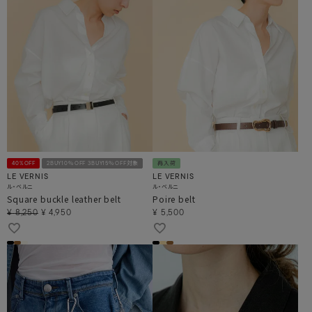
40%OFF
2BUY10％OFF 3BUY15％OFF対象
再入荷
LE VERNIS
LE VERNIS
ル・ベルニ
ル・ベルニ
Square buckle leather belt
Poire belt
¥
8,250
¥
4,950
¥
5,500