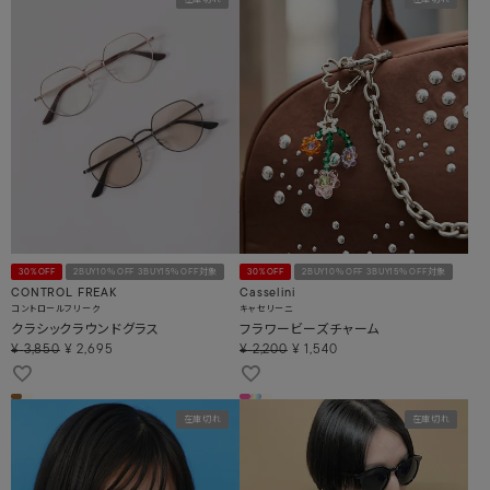
在庫切れ
在庫切れ
30%OFF
2BUY10％OFF 3BUY15％OFF対象
30%OFF
2BUY10％OFF 3BUY15％OFF対象
CONTROL FREAK
Casselini
コントロールフリーク
キャセリーニ
クラシックラウンドグラス
フラワービーズチャーム
¥
3,850
¥
2,695
¥
2,200
¥
1,540
在庫切れ
在庫切れ