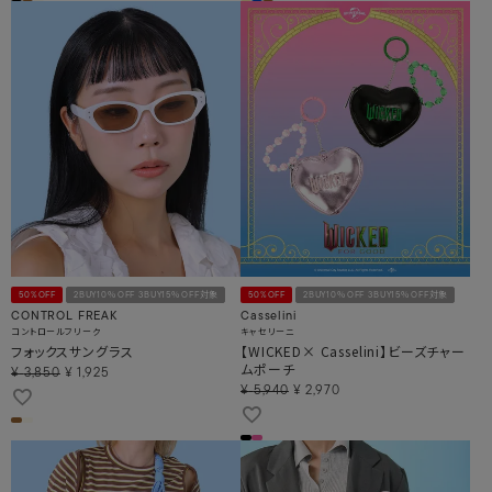
50%OFF
2BUY10％OFF 3BUY15％OFF対象
50%OFF
2BUY10％OFF 3BUY15％OFF対象
CONTROL FREAK
Casselini
コントロールフリーク
キャセリーニ
フォックスサングラス
【WICKED× Casselini】ビーズチャー
ムポーチ
¥
3,850
¥
1,925
¥
5,940
¥
2,970