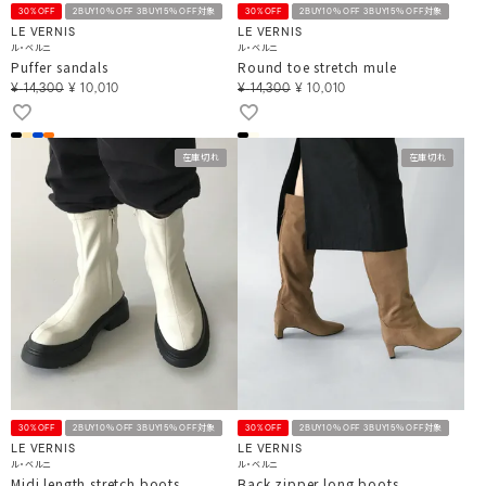
30%OFF
2BUY10％OFF 3BUY15％OFF対象
30%OFF
2BUY10％OFF 3BUY15％OFF対象
LE VERNIS
LE VERNIS
ル・ベルニ
ル・ベルニ
Puffer sandals
Round toe stretch mule
¥
14,300
¥
10,010
¥
14,300
¥
10,010
在庫切れ
在庫切れ
30%OFF
2BUY10％OFF 3BUY15％OFF対象
30%OFF
2BUY10％OFF 3BUY15％OFF対象
LE VERNIS
LE VERNIS
ル・ベルニ
ル・ベルニ
Midi length stretch boots
Back zipper long boots