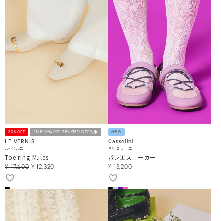
30%OFF
2BUY10％OFF 3BUY15％OFF対象
NEW
LE VERNIS
Casselini
ル・ベルニ
キャセリーニ
Toe ring Mules
バレエスニーカー
¥
17,600
¥
12,320
¥
13,200