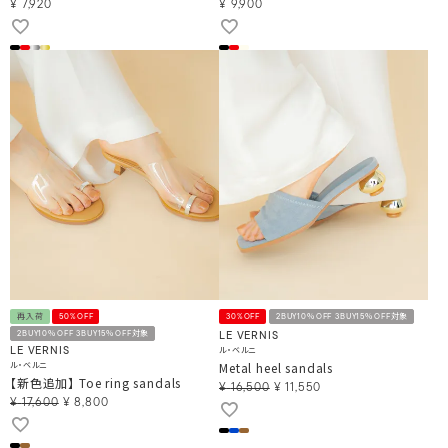
¥
7,920
¥
9,900
再入荷
50%OFF
30%OFF
2BUY10％OFF 3BUY15％OFF対象
2BUY10％OFF 3BUY15％OFF対象
LE VERNIS
ル・ベルニ
LE VERNIS
ル・ベルニ
Metal heel sandals
【新色追加】 Toe ring sandals
¥
16,500
¥
11,550
¥
17,600
¥
8,800