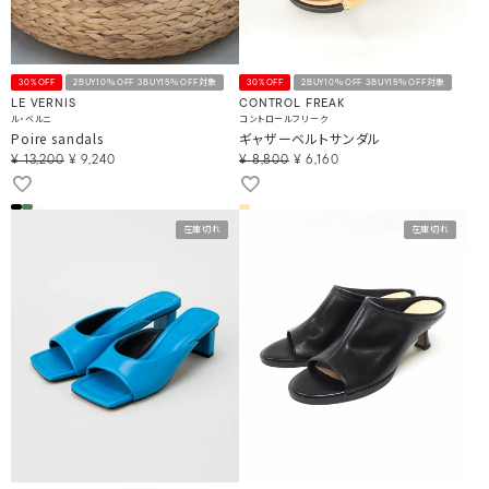
30%OFF
2BUY10％OFF 3BUY15％OFF対象
30%OFF
2BUY10％OFF 3BUY15％OFF対象
LE VERNIS
CONTROL FREAK
ル・ベルニ
コントロールフリーク
Poire sandals
ギャザーベルトサンダル
¥
13,200
¥
9,240
¥
8,800
¥
6,160
在庫切れ
在庫切れ