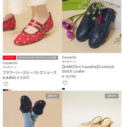
Casselini
50%OFF
2BUY10％OFF 3BUY15％OFF対象
キャセリーニ
Casselini
【HARUTA×Casselini】Contrast
キャセリーニ
Stitch Loafer
フラワーシースルーバレエシューズ
¥
16,940
¥
8,800
¥
4,400
在庫切れ
在庫切れ