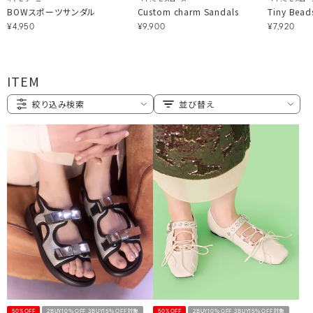
BOWスポーツサンダル
Custom charm Sandals
Tiny Bead
¥4,950
¥9,900
¥7,920
ITEM
絞り込み検索
並び替え
50%OFF
2BUY10％OFF 3BUY15％OFF対象
50%OFF
2BUY10％OFF 3BUY15％OFF対象