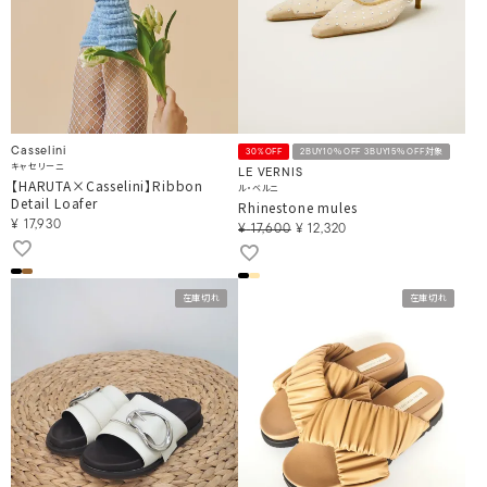
Casselini
30%OFF
2BUY10％OFF 3BUY15％OFF対象
キャセリーニ
LE VERNIS
【HARUTA×Casselini】Ribbon
ル・ベルニ
Detail Loafer
Rhinestone mules
¥
17,930
¥
17,600
¥
12,320
在庫切れ
在庫切れ