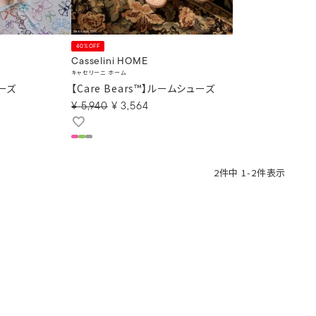
40%OFF
Casselini HOME
キャセリーニ ホーム
ーズ
【Care Bears™】ルームシューズ
¥
5,940
¥
3,564
2
件中
1
-
2
件表示