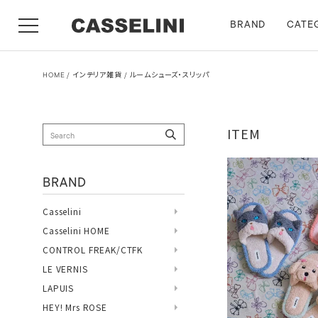
BRAND
CATE
HOME
インテリア雑貨
ルームシューズ・スリッパ
ITEM
BRAND
Casselini
Casselini HOME
CONTROL FREAK/CTFK
LE VERNIS
LAPUIS
HEY! Mrs ROSE