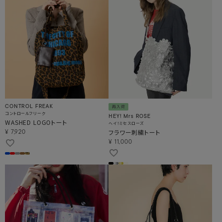
CONTROL FREAK
再入荷
コントロールフリーク
HEY! Mrs ROSE
WASHED LOGOトート
ヘイ！ミセスローズ
フラワー刺繍トート
¥
7,920
¥
11,000