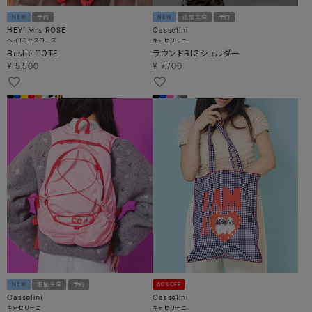
NEW
予約
NEW
追加生産
予約
HEY! Mrs ROSE
Casselini
ヘイ！ミセスローズ
キャセリーニ
Bestie TOTE
ラウンドBIGショルダー
¥
5,500
¥
7,700
NEW
追加生産
予約
50%OFF
Casselini
Casselini
キャセリーニ
キャセリーニ