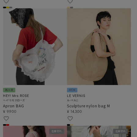
再入荷
NEW
HEY! Mrs ROSE
LE VERNIS
ヘイ！ミセスローズ
ル・ベルニ
Apron BAG
Sculpture nylon bag M
¥
9,900
¥
14,300
在庫切れ
在庫切れ