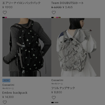
エアリーナイロンバックパック
Team DOUBUTSUトート
¥
9,900
¥
6,930
¥
3,465
Casselini
NEW
キャセリーニ
Casselini
フリルナップサック
キャセリーニ
Embro backpack
¥
8,800
¥
14,300