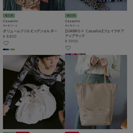
再入荷
再入荷
Casselini
Casselini
キャセリーニ
キャセリーニ
ボリュームフリルビッグショルダー
【UMBRO× Casselini】フェイクボア
ナップサック
¥
8,800
¥
9,900