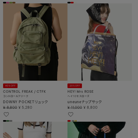
40%OFF
20%OFF
CONTROL FREAK / CTFK
HEY! Mrs ROSE
コントロールフリーク
ヘイ！ミセスローズ
DOWNY POCKETリュック
uneuneナップサック
¥
8,800
¥
5,280
¥
11,000
¥
8,800