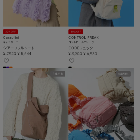
30%OFF
30%OFF
Casselini
CONTROL FREAK
キャセリーニ
コントロールフリーク
シアーフリルトート
CODEリュック
¥
7,920
¥
5,544
¥
9,900
¥
6,930
在庫切れ
在庫切れ