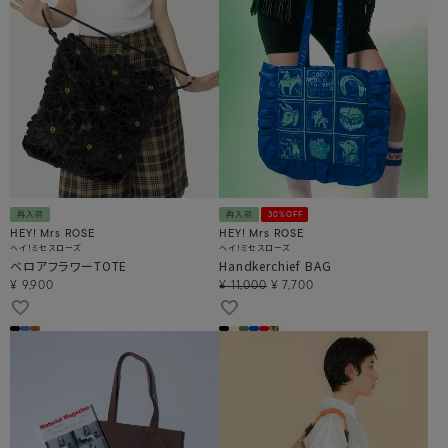
再入荷
再入荷
30%OFF
HEY! Mrs ROSE
HEY! Mrs ROSE
ヘイ！ミセスローズ
ヘイ！ミセスローズ
ベロアフラワーTOTE
Handkerchief BAG
¥
9,900
¥
11,000
¥
7,700