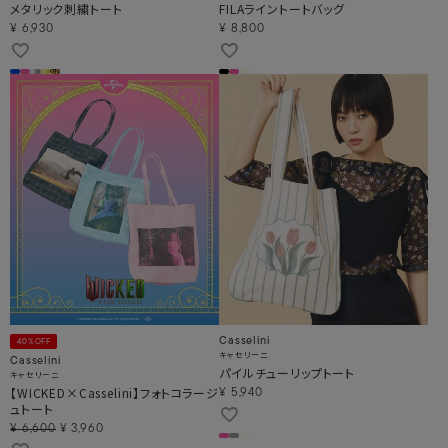
メタリック刺繍トート
FILAライントートバッグ
¥
6,930
¥
8,800
Casselini
40%OFF
キャセリーニ
Casselini
パイルチューリップトート
キャセリーニ
【WICKED×Casselini】フォトコラージ
¥
5,940
ュトート
¥
6,600
¥
3,960