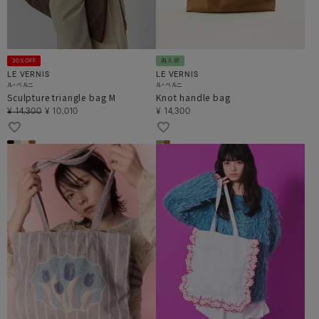
30%OFF
再入荷
LE VERNIS
LE VERNIS
ル・ベルニ
ル・ベルニ
Sculpture triangle bag M
Knot handle bag
¥
14,300
¥
10,010
¥
14,300