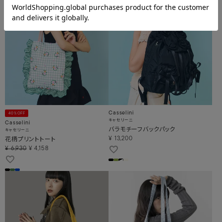
Casselini
40%OFF
キャセリーニ
Casselini
バラモチーフバックパック
キャセリーニ
花柄プリントトート
¥
13,200
¥
6,930
¥
4,158