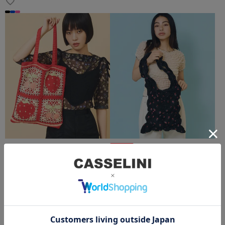
Casselini
40%OFF
キャセリーニ
Casselini
クロシェトートバッグ
キャセリーニ
スクエアギャザートート
¥
9,900
¥
7,700
¥
4,620