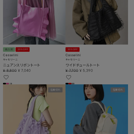
再入荷
20%OFF
30%OFF
Casselini
Casselini
キャセリーニ
キャセリーニ
ニュアンスリボントート
ワイドチュールトート
¥
8,800
¥
7,040
¥
7,700
¥
5,390
在庫切れ
在庫切れ