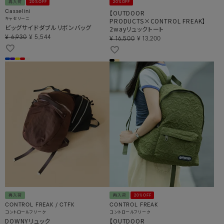
再入荷
20%OFF
20%OFF
【OUTDOOR
Casselini
キャセリーニ
PRODUCTS×CONTROL FREAK】
ビッグサイドダブルリボンバッグ
2wayリュックトート
¥
6,930
¥
5,544
¥
16,500
¥
13,200
再入荷
再入荷
20%OFF
CONTROL FREAK / CTFK
CONTROL FREAK
コントロールフリーク
コントロールフリーク
DOWNYリュック
【OUTDOOR