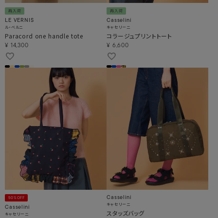
再入荷
再入荷
LE VERNIS
Casselini
ル・ベルニ
キャセリーニ
Paracord one handle tote
コラージュプリントトート
¥
14,300
¥
6,600
Casselini
50%OFF
キャセリーニ
Casselini
スタッズバッグ
キャセリーニ