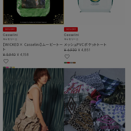
30%OFF
30%OFF
Casselini
Casselini
キャセリーニ
キャセリーニ
【WICKED× Casselini】ムービートー
メッシュPVCポケットトート
ト
¥
6,930
¥
4,851
¥
5,940
¥
4,158