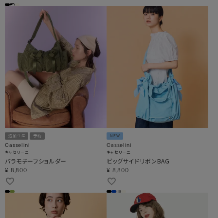
追加生産
予約
NEW
Casselini
Casselini
キャセリーニ
キャセリーニ
バラモチーフショルダー
ビッグサイドリボンBAG
¥
8,800
¥
8,800