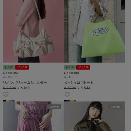
再入荷
30%OFF
再入荷
30%OFF
Casselini
Casselini
キャセリーニ
キャセリーニ
リボンボリュームショルダー
メッシュロゴトート
¥
8,800
¥
6,160
¥
7,920
¥
5,544
在庫切れ
在庫切れ