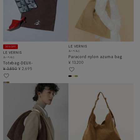
LE VERNIS
30%OFF
ル・ベルニ
LE VERNIS
Paracord nylon azuma bag
ル・ベルニ
Totebag-DEUX-
¥
13,200
¥
3,850
¥
2,695